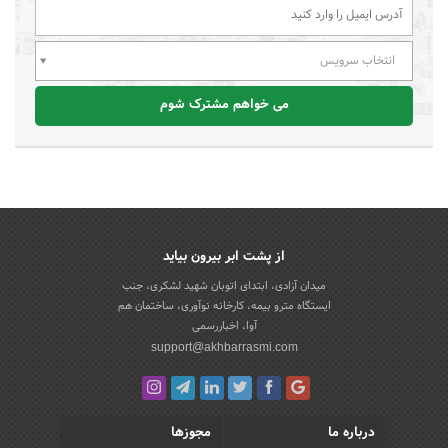
انتخاب سرویس
می خواهم مشترک شوم
از پشت ابر بیرون بیاید
میدان آزادی، ابتدای اتوبان شهید لشکری، جنب
ایستگاه مترو بیمه، کارخانه نوآوری، ساختمان هم
آوا، اخباررسمی
support@akhbarrasmi.com
درباره ما
مجوزها