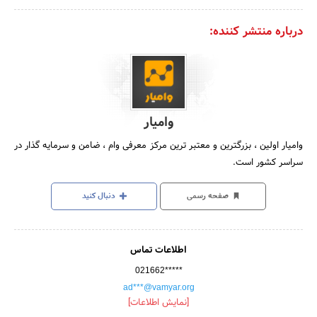
درباره منتشر کننده:
وامیار
وامیار اولین ، بزرگترین و معتبر ترین مرکز معرفی وام ، ضامن و سرمایه گذار در
سراسر کشور است.
صفحه رسمی
دنبال کنید
اطلاعات تماس
021662*****
ad***@vamyar.org
[نمایش اطلاعات]