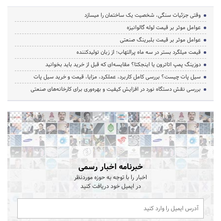
وقتی جزئیات سنگی، شخصیت یک ساختمان را میسازد
عوامل موثر بر قیمت لوله گالوانیزه
عوامل موثر بر قیمت بلبرینگ صنعتی
قیمت میلگرد بستر در سه ماه پرالتهاب؛ از زبان تولیدکننده
دوزینگ پمپ اتاترون یا اینجکتا؟ مقایسه‌ای که قبل از خرید باید بخوانید
سیل پات چیست؟ بررسی کامل کاربرد، عملکرد، مزایا، قیمت و خرید سیل پات
بررسی نقش دستگاه نورد در افزایش کیفیت و بهره‌وری برای کارخانه‌های صنعتی
خبرنامه اخبار رسمی
اخبار را با توجه به حوزه موردنظر
در ایمیل خود دریافت کنید