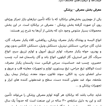
قیمت‌ها و کیفیت‌های مختلف دارد.
معرفی بخش مصرفی - پزشکی
یکی از مهم‌ترین بخش‌های برانکارد که با نگاه تأمین نیازهای بازار تمرکز ویژه‌ای
روی آن صورت گرفته بخش پزشکی - مصرفی در برانکارد است. در این بخش
محصولات بسیار متنوعی وجود دارد که بخشی از آن‌ها به شرح زیر هستند:
انواع البسه و پوشاک یکبار مصرف پزشکی، روکفشی، کلاه یکبار مصرف، گان،
شان، گان جراحی، دستکش نیتریل، دستکش ونیل، دستکش لاتکس بدون پودر
و پودری، حوله یکبار مصرف، لوازم تزریق آمپول و لوازم تزریق سرم، انواع
سرنگ، گاز غیر استریل، گاز کیلویی، انواع باند و گاز، پانسمان ضد آب، چسب
حصیری، چسب ضد حساسیت، سرجی فیکس، ست پانسمان یکبار مصرف،
تست اتوکلاو، تیغ جراحی، تیغ بیستوری، لوازم و تجهیزات معاینه قلب و عروق و
سایر اعضای بدن، پد الکلی، سوند نلاتون، سوند معده، زیرانداز بیمار، رول
ملحفه، مواد ضد عفونی کننده دست، سطح و ضدعفونی کننده های ابزار و
تجهیزات پزشکی و ...
شاید جالب باشد که برانکارد هر گونه لوازم مصرفی پزشکی را می‌تواند تأمین
کند و این به دلیل سابقه‌ی 30 ساله در این صنعت است که حدوداً یک سال