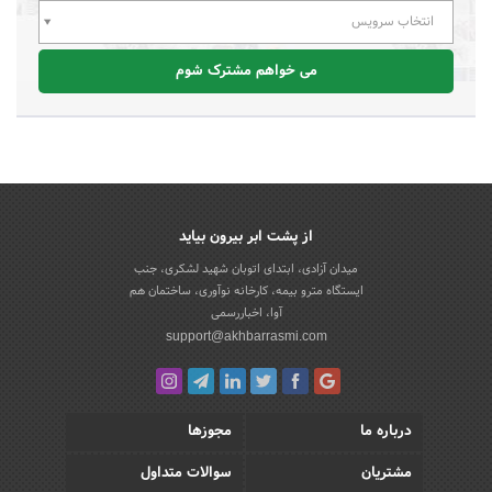
انتخاب سرویس
می خواهم مشترک شوم
از پشت ابر بیرون بیاید
میدان آزادی، ابتدای اتوبان شهید لشکری، جنب
ایستگاه مترو بیمه، کارخانه نوآوری، ساختمان هم
آوا، اخباررسمی
support@akhbarrasmi.com
درباره ما
مجوزها
مشتریان
سوالات متداول