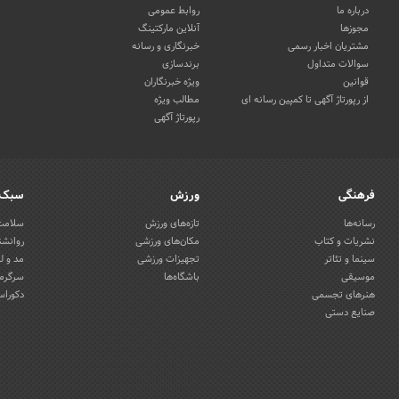
درباره ما
روابط عمومی
مجوزها
آنلاین مارکتینگ
مشتریان اخبار رسمی
خبرنگاری و رسانه
سوالات متداول
برندسازی
قوانین
ویژه خبرنگاران
از رپورتاژ آگهی تا کمپین رسانه ای
مطالب ویژه
رپورتاژ آگهی
فرهنگی
ورزش
سبک 
رسانه‌ها
تازه‌های ورزش
سلامت 
نشریات و کتاب
مکان‌های ورزشی
روانشن
سینما و تئاتر
تجهیزات ورزشی
مد و ل
موسیقی
باشگاه‌ها
سرگرمی
هنرهای تجسمی
دکوراس
صنایع دستی