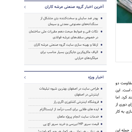
آخرین اخبار گروه صنعتی عرشه کاران
پودر ضد سایش و سخت‌کننده بتن متشکل از
سنگدانه‌های مصنوعی معدنی و سیمان
نکات فنی و ضوابط مبحث دهم مقررات ملی ساختمان
در خصوص سقف‌های عرشه فولادی
ارتقا و بهینه سازی سایت گروه صنعتی عرشه کاران
الیاف ماکروکربن جایگزین بسیار مناسب برای
میلگردهای حرارتی
اخبار ویژه
مقاومت دو
طراحی سایت در اصفهان بهترین شیوه تبلیغات
 است. این
اینترنتی در اصفهان
 کرد. اما
فروشگاه اینترنتی کشاورزی اگری راز
ی دوری از
جستجو
ایده های طلایی برای کسب درآمد از اینستاگرام
زی به کار
خدمات سایت انجام پروژه ماهان
قیمت سرور HP/بررسی و خرید سرور اچ پی
 جمله این
هر زبانی، هر زمانی، هر کجا، هر جور که راحتید!