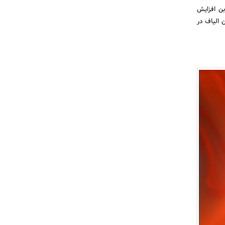
میلادی به 17 هزار تن الیاف کربن افزایش
ن الیاف در