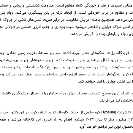
مقابل اسیدها و قلیا و خوردگی کاملا مقاوم است. مقاومت کشششی و برشی و خمشی 
ند و مقاوم در برابر خوردگی است، از ایجاد ترک در بتن پیشگیری می‌کند، دوام بتن
یش می‌دهد همچنین باعث افزایش مقاومت در برابر ضربه، تنش‌های ناشی از چروک خ
 اثر آتش شوک حرارتی و انفجار می‌شود سبب پایداری و جذب انرژی خمشی در طولانی م
ی زلزله و بارهای زنده را افزایش می‌دهد.
ی، فرودگاه، پل‌ها، سکوهای نفتی، ورزشگاه‌ها، سر ریز سدها، تقویت زمین معادن، پ
ریایی، منهول، کانال لوله‌های بتنی، تثبیت خاک، تزریق حفره‌های زیر زمین، پوشش‌ه
ای مسکونیف پیاده رو، مسیرهای عبور و مرور، پارکینگ، قطعات پیش ساخته،
ف کربن به گونه‌ای است که در حفظ انرژی داخلی ساختمان بسیار موثر عمل می‌کند و 
یز نقش موثری را ایفا خواهد کرد.
 با الیاف کربن مسلح شده‌اند، مصرف انرژی در ساختمان را به میزان چشمگیری کاهش 
تمان نیز می‌افزایند.
تمامی این عوامل سبب شد تا شرکت Hyosung کره جنوبی از احداث کارخانه تولید الیاف کربن در این کشور 
کند، با بودجه‌ای معادل 231 میلیون دلار تا سال 2013 میلادی اقدام به راه اندازی این کارخانه می‌
حصول نوین نیز فراهم خواهد آورد.