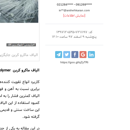
-
021284*****
091269*****
in**@arshehkaran.com
[نمایش اطلاعات]
کد: 139712053507211197
پنج‌شنبه 9 اسفند 97 ساعت 12:10
الیاف ماکرو کربن جایگزین
https://goo.gl/qZyTRi
الیاف ماکرو کربن FRP -CFRP - Carbon Fiber Reinforced Polymer
کاربرد انواع تقویت کننده
برابری نسبت به آهن و فو
الیاف کمترین فشار را به ا
کمبود استفاده از این الی
این ساخت سنتی و قدیمی بای
گرفته شود.
در این مقاله به یکی از جد