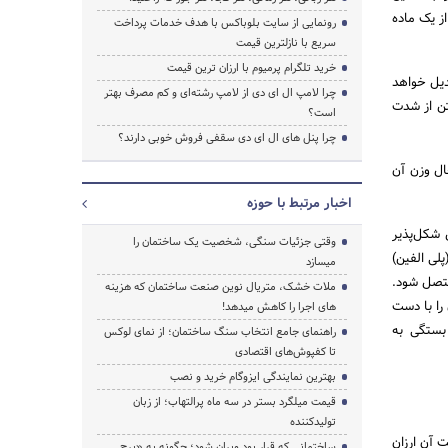
ز یک ماده
رونمایی از سایت بلوباکس با هدف خدمات پرداخت
سریع با نازلترین قیمت
خرید تلگرام پرمیوم با ارزان ترین قیمت
دیل خواهد
چرا لامپ ال ای دی از لامپ رشته‌ای و کم مصرف بهتر
تن از شدت
است؟
چرا پنل های ال ای دی سقفی فروش خوبی دارند؟
ال وزن آن
اخبار مرتبط با حوزه
 بتن شکل‌پذیر
وقتی جزئیات سنگی، شخصیت یک ساختمان را
پلی الفین)
میسازد
ن متصل شود.
ملات خشک، متریال نوین صنعت ساختمان که هزینه‌
 را با دست
های اجرا را کاهش میدهد!
بستگی به
راهنمای جامع انتخاب سنگ ساختمان؛ از نمای لوکس
تا کفپوش‌های اقتصادی
بهترین نمایندگی ایزوگام خرید و نصب
قیمت میلگرد بستر در سه ماه پرالتهاب؛ از زبان
تولیدکننده
 آن ارزان
ساختمانی که قرار بود ویران شود؛ چگونه به «برج