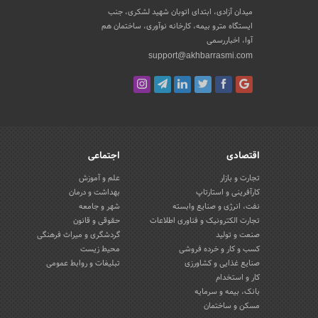
میدان آزادی، ابتدای اتوبان شهید لشکری، جنب
ایستگاه مترو بیمه، کارخانه نوآوری، ساختمان هم
آوا، اخباررسمی
support@akhbarrasmi.com
اقتصادی
اجتماعی
تجارت و بازار
علم و آموزش
کارآفرینی و استارتاپ
بهداشت و درمان
نفت، انرژی و صنایع وابسته
شهر و جامعه
تجارت الکترونیک و فناوری اطلاعات
حقوقی و قانون
صنعت و تولید
گردشگری و میراث فرهنگی
کسب و کار و خرده فروشی
محیط زیست
صنایع غذایی و کشاورزی
تبلیغات و روابط عمومی
کار و استخدام
بانک، بیمه و سرمایه
مسکن و ساختمان