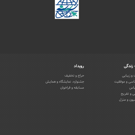
زندگی
رویداد
و زیبایی
حراج و تخفیف
اسی و موفقیت
جشنواره، نمایشگاه و همایش
باس
مسابقه و فراخوان
 و تفریح
یون و منزل