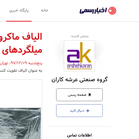
اخبار
خانه
پایگاه خبری
رسمی
-
الیاف ماکر
منتشر کننده:
اخبار
میلگردهای 
تایید
شده
پنج‌شنبه 97/12/09
،
تهران
به عنوان الیاف تقویت کنند
شرکت‌ها،
گروه صنعتی عرشه کاران
سازمان‌ها
و
صفحه رسمی
روابط
دنبال کنید
عمومی‌ها
اطلاعات تماس