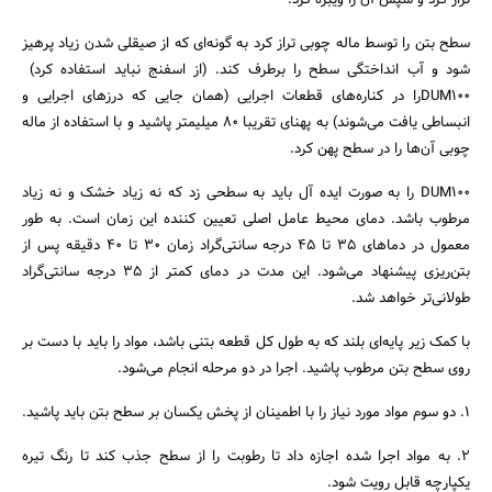
تراز کرد و سپس آن را ویبره کرد.
سطح بتن را توسط ماله چوبی تراز کرد به گونه‌ای که از صیقلی شدن زیاد پرهیز
شود و آب انداختگی سطح را برطرف کند. (از اسفنج نباید استفاده کرد)
DUM100را در کناره‌های قطعات اجرایی (همان جایی که درزهای اجرایی و
انبساطی یافت می‌شوند) به پهنای تقریبا 80 میلیمتر پاشید و با استفاده از ماله
چوبی آن‌ها را در سطح پهن کرد.
DUM100 را به صورت ایده آل باید به سطحی زد که نه زیاد خشک و نه زیاد
مرطوب باشد. دمای محیط عامل اصلی تعیین کننده این زمان است. به طور
معمول در دماهای 35 تا 45 درجه سانتی‌گراد زمان 30 تا 40 دقیقه پس از
بتن‌ریزی پیشنهاد می‌شود. این مدت در دمای کمتر از 35 درجه سانتی‌گراد
طولانی‌تر خواهد شد.
با کمک زیر پایه‌ای بلند که به طول کل قطعه بتنی باشد، مواد را باید با دست بر
روی سطح بتن مرطوب پاشید. اجرا در دو مرحله انجام می‌شود.
1. دو سوم مواد مورد نیاز را با اطمینان از پخش یکسان بر سطح بتن باید پاشید.
2. به مواد اجرا شده اجازه داد تا رطوبت را از سطح جذب کند تا رنگ تیره
یکپارچه‌ قابل رویت شود.