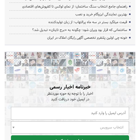
راهنمای جامع انتخاب سنگ ساختمان؛ از نمای لوکس تا کفپوش‌های اقتصادی
بهترین نمایندگی ایزوگام خرید و نصب
قیمت میلگرد بستر در سه ماه پرالتهاب؛ از زبان تولیدکننده
ساختمانی که قرار بود ویران شود؛ چگونه به «برج تایتان» تبدیل شد؟
خونه چی اولین پلتفرم تخصصی آگهی رایگان املاک در ایران
خبرنامه اخبار رسمی
اخبار را با توجه به حوزه موردنظر
در ایمیل خود دریافت کنید
انتخاب سرویس