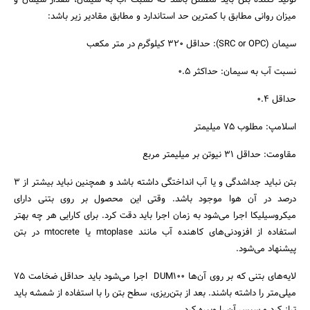
تولید کننده بتن باید مطمئن باشد که نسبت آب به سیمان، مقدار سیمان و
میزان روانی مطابق با کمترین حد استاندارد و مطابق مقادیر زیر باشد:
سیمان (SRC or OPC): حداقل 320 کیلوگرم در متر مکعب
نسبت آب به سیمان: حداکثر 0.5
حداقل 0.4
اسلامپ: مطلوب 75 میلیمتر
مقاومت: حداقل 31 نیوتن بر میلیمتر مربع
بتن نباید جداشدگی و یا آب انداختگی داشته باشد و همچنین نباید بیشتر از 3
درصد در آن هوا موجود باشد. وقتی این محصول بر روی بتنی دارای
میکروسیلیکا اجرا می‌شود به زمان اجرا باید دقت کرد. برای کارایی هر چه بهتر
استفاده از افزودنی‌های کاهنده آب مانند mtoplase یا mtocrete در بتن
پیشنهاد می‌شود.
لایه‌های بتنی که بر روی آن‌ها DUM100 اجرا می‌شود باید حداقل ضخامت 75
میلی‌متر را داشته باشند. بعد از بتن‌ریزی، سطح بتن را با استفاده از شمشه باید