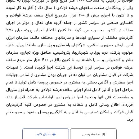
فولادی در زمینی به مساحت 4000 متر مربع واقع در کهریزک تهران به عنوان
یکی از پیشگامان صنعت سقفهای عرشه فولادی ( متال دک ) آغاز به کار نموده
و تا کنون با اجرای بیش از 400 هزار مترمربع انواع سقف عرشه فولادی و
کفسازی صنعتی در سراسر کشور از جمله گروه های فعال و موثر در اجرای
سقف در کشور محسوب می گردد. تا کنون افتخار اجرای پروژه برای 250
کارفرمای مختلف از بسیاری نهادها و سازمانهای مختلف مانند: سازمان انرژی
اتمی، ارتش جمهوری اسلامی، شرکتهای راه سازی و پل سازی مانند: اویول، هنزا،
مولوی، پارکت، دی، پورنام، شهرداریها، پتروشیمی، مناطق ویژه تجاری، سازمان
بنادر و کشتیرانی و ... را داشته ایم تا کنون بالغ بر 400 هزار متر مربع سقف
عرشه فولادی در سراسر ایران توسط این شرکت اجرا گردیده است. از تعهدات
شرکت در قبال مشتریان می توان به در جریان بودن مشتری از تمامی جزئیات
اجرا سفارش و آگاهی بخشی به مشتری در خصوص پروسه کامل تولید تا تمام
مراحل اجرا و آنالیز کامل تمام اجزای سقف عرشه فولادی به همراه نوع متریال
و مشخصات فنی آنها و نحوه اجرا در راس امور اولیه این شرکت قبل از عقد
قرارداد، اطلاع رسانی کامل و شفاف به مشتری در خصوص کلیه کارفرمایان
قبلی شرکت و امکان دسترسی به آنان و به کارگیری پرسنل متعهد و مجرب نام
برد.
صفحه رسمی
دنبال کنید