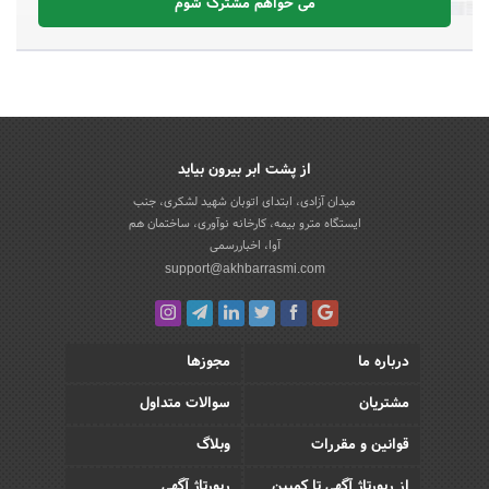
می خواهم مشترک شوم
از پشت ابر بیرون بیاید
میدان آزادی، ابتدای اتوبان شهید لشکری، جنب
ایستگاه مترو بیمه، کارخانه نوآوری، ساختمان هم
آوا، اخباررسمی
support@akhbarrasmi.com
درباره ما
مجوزها
مشتریان
سوالات متداول
قوانین و مقررات
وبلاگ
از رپورتاژ آگهی تا کمپین
رپورتاژ آگهی