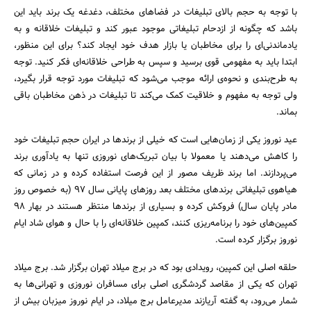
با توجه به حجم بالای تبلیغات در فضاهای مختلف، دغدغه یک برند باید این
باشد که چگونه از ازدحام تبلیغاتی موجود عبور کند و تبلیغات خلاقانه و به
یادماندنی‌ای را برای مخاطبان یا بازار هدف خود ایجاد کند؟ برای این منظور،
ابتدا باید به مفهومی قوی برسید و سپس به طراحی خلاقانه‌ای فکر کنید. توجه
به طرح‌بندی و نحوه‌ی ارائه موجب می‌شود که تبلیغات مورد توجه قرار بگیرد،
ولی توجه به مفهوم و خلاقیت کمک می‌کند تا تبلیغات در ذهن مخاطبان باقی
بماند.
جستجو
عید نوروز یکی از زمان‌هایی است که خیلی از برندها در ایران حجم تبلیغات خود
را کاهش می‌دهند یا معمولا با بیان تبریک‌های نوروزی تنها به یادآوری برند
می‌پردازند. اما برند ظریف مصور از این فرصت استفاده کرده و در زمانی که
هیاهوی تبلیغاتی برندهای مختلف بعد روزهای پایانی سال 97 (به خصوص روز
مادر پایان سال) فروکش کرده و بسیاری از برندها منتظر هستند در بهار 98
کمپین‌های خود را برنامه‌ریزی کنند، کمپین خلاقانه‌ای را با حال و هوای شاد ایام
نوروز برگزار کرده است.
حلقه اصلی این کمپین، رویدادی بود که در برج میلاد تهران برگزار شد. برج میلاد
تهران که یکی از مقاصد گردشگری اصلی برای مسافران نوروزی و تهرانی‌ها به
شمار می‌رود، به گفته آریازند مدیرعامل برج میلاد، در ایام نوروز میزبان بیش از