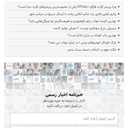
چرا پرینتر کارت فارگو DTC1500 یکی از محبوب‌ترین پرینترهای کارت دنیا است؟
پتاری اولین هایپر پت شاپ آنلاین رشت با ارسال سریع در سراسر شهر
بهترین کیسه خواب برای کوهنوردی و طبیعت‌گردی چه ویژگی‌هایی دارد؟
دیسپلی مرغ سوخاری چیست ؟ معرفی تولید کننده
بهترین تاب کودک در منزل کدام است؟
پارک خودکار خودروهای چینی | در ایران جواب می دهد؟
نکات مهم در انتخاب تسمه بسته بندی
خبرنامه اخبار رسمی
اخبار را با توجه به حوزه موردنظر
در ایمیل خود دریافت کنید