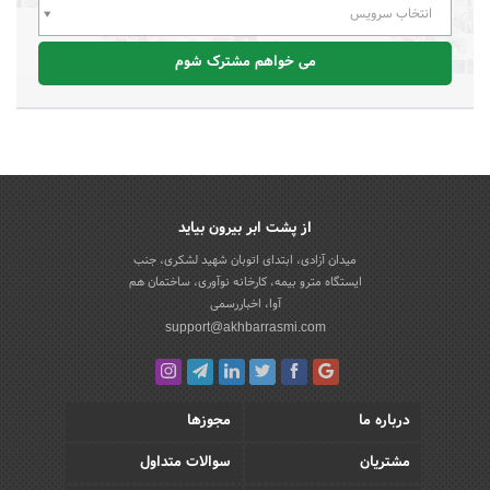
انتخاب سرویس
می خواهم مشترک شوم
از پشت ابر بیرون بیاید
میدان آزادی، ابتدای اتوبان شهید لشکری، جنب
ایستگاه مترو بیمه، کارخانه نوآوری، ساختمان هم
آوا، اخباررسمی
support@akhbarrasmi.com
درباره ما
مجوزها
مشتریان
سوالات متداول