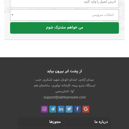
انتخاب سرویس
می خواهم مشترک شوم
از پشت ابر بیرون بیاید
میدان آزادی، ابتدای اتوبان شهید لشکری، جنب
ایستگاه مترو بیمه، کارخانه نوآوری، ساختمان هم
آوا، اخباررسمی
support@akhbarrasmi.com
درباره ما
مجوزها