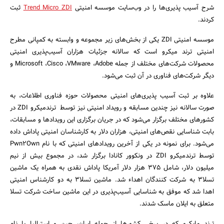
شرح آسیب پذیری‌ها را در وب‌سایت موسسه امنیتی
Trend Micro ZDI
ثبت
کردند.
موسسه امنیتی ZDI یکی از بخش‌های زیر مجموعه و وابسته به کمپانی مطرح
امنیتی ترند میکرو است که سالانه جزئیات هزاران آسیب‌پذیری امنیتی
محصولات شرکت‌های مختلف از جمله Microsoft ،Cisco ،VMware ،Adobe و
دیگر شرکت‌های فناوری در آن ثبت می‌شود.
علاوه بر ثبت آسیب پذیری‌های امنیتی محصولات حوزه فناوری اطلاعات، به
صورت سالانه نیز چندین مسابقه و رویداد امنیتی نیز توسط ترندمیکرو ZDI در
جستجو
کشورهای مختلف برگزار می‌شود که در جریان برگزاری این رویدادها و مسابقات،
بابت شناسایی نقص‌های امنیتی، هزاران دلار به کارشناسان امنیتی پاداش داده
می‌شود. برای نمونه در یکی از آخرین رویدادهای امنیتی که با نام Pwn2Own
توسط ترندمیکرو ZDI در ونکوور کانادا برگزار شد، در مجموع بیش از نیم
میلیون دلار، شامل 375 هزار دلار آمریکا پاداش نقدی به همراه یک ماشین
تسلا3 به شرکت کنندگان اهداء شد. ماشین تسلا3 به دو کارشناس امنیتی
اهدا شد که موفق به شناسایی آسیب‌پذیری در این ماشین ساخت شرکت تسلا
متعلق به ایلان ماسک شدند.