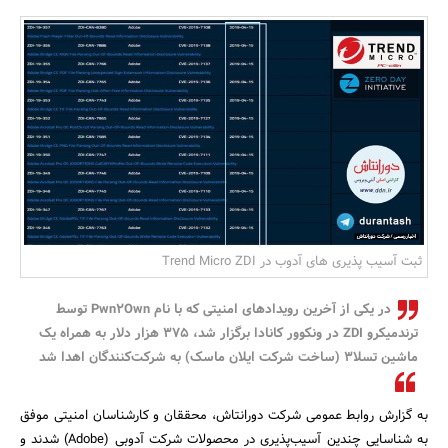
بانک، بیمه و سرمایه
مسکن و ساختمان
ثبت آسیب پذیری های آدوب در Trend Micro ZDI
در یکی از آخرین رویدادهای امنیتی که با نام Pwn2Own توسط
ترندمیکرو ZDI در ونکوور کانادا برگزار شد، 375 هزار دلار به همراه یک
ماشین تسلا3 (ساخت شرکت ایلان ماسک) به شرکت‌کنندگان اهدا شد
به گزارش روابط عمومی شرکت دورانتاش، محققان و کارشناسان امنیتی موفق
به شناسایی چندین آسیب‌پذیری در محصولات شرکت آدوبی (Adobe) شدند و