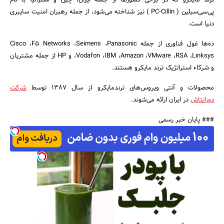
ترند مایکرو که در برخی کشورها از جمله ایران، چین و استرالیا با نام
پی‌سی‌سیلین ( PC-Cillin ) نیز شناخته می‌شود، از جمله رهبران امنیت سایبری
دنیا است.
ده‌ها غول فناوری از جمله Cisco ،F5 Networks ،Seimens ،Panasonic
،Vodafon ،IBM ،Amazon ،VMware ،RSA ،Linksys و HP از جمله مشتریان
و شرکاء استراتژیک ترند مایکرو هستند.
محصولات و آنتی ویروس‌های ترندمایکرو از سال 1387 توسط
شرکت
دورانتاش
در ایران ارائه می‌شوند.
### پایان خبر رسمی