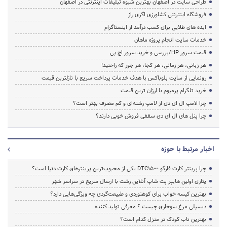
طراحی سایت در اصفهان بهترین شیوه تبلیغات اینترنتی در اصفهان
فروشگاه اینترنتی کشاورزی اگری راز
ایده های طلایی برای کسب درآمد از اینستاگرام
خدمات سایت انجام پروژه ماهان
قیمت سرور HP/بررسی و خرید سرور اچ پی
هر زبانی، هر زمانی، هر کجا، هر جور که راحتید!
رونمایی از سایت بلوباکس با هدف خدمات پرداخت سریع با نازلترین قیمت
خرید تلگرام پرمیوم با ارزان ترین قیمت
چرا لامپ ال ای دی از لامپ رشته‌ای و کم مصرف بهتر است؟
چرا پنل های ال ای دی سقفی فروش خوبی دارند؟
اخبار مرتبط با حوزه
چرا پرینتر کارت فارگو DTC1500 یکی از محبوب‌ترین پرینترهای کارت دنیا است؟
پتاری اولین هایپر پت شاپ آنلاین رشت با ارسال سریع در سراسر شهر
بهترین کیسه خواب برای کوهنوردی و طبیعت‌گردی چه ویژگی‌هایی دارد؟
دیسپلی مرغ سوخاری چیست ؟ معرفی تولید کننده
بهترین تاب کودک در منزل کدام است؟