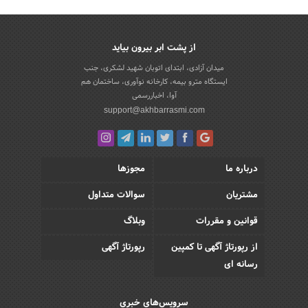
از پشت ابر بیرون بیاید
میدان آزادی، ابتدای اتوبان شهید لشکری، جنب
ایستگاه مترو بیمه، کارخانه نوآوری، ساختمان هم
آوا، اخباررسمی
support@akhbarrasmi.com
درباره ما
مجوزها
مشتریان
سوالات متداول
قوانین و مقررات
وبلاگ
از رپورتاژ آگهی تا کمپین
رپورتاژ آگهی
رسانه ای
سرویس‌های خبری