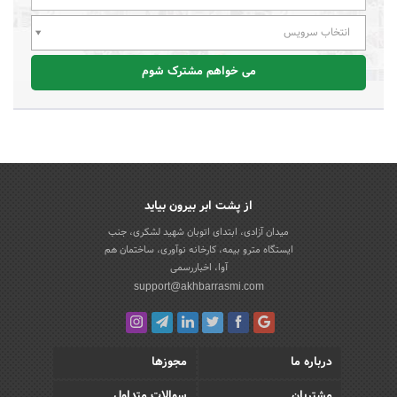
انتخاب سرویس
می خواهم مشترک شوم
از پشت ابر بیرون بیاید
میدان آزادی، ابتدای اتوبان شهید لشکری، جنب
ایستگاه مترو بیمه، کارخانه نوآوری، ساختمان هم
آوا، اخباررسمی
support@akhbarrasmi.com
درباره ما
مجوزها
مشتریان
سوالات متداول