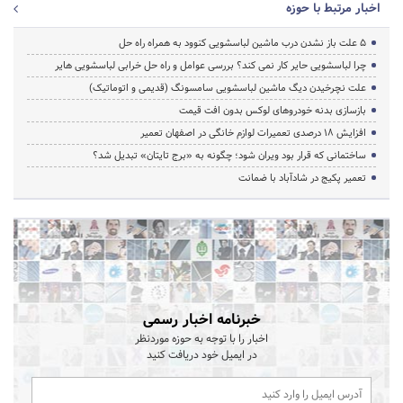
اخبار مرتبط با حوزه
5 علت باز نشدن درب ماشین لباسشویی کنوود به همراه راه حل
چرا لباسشویی حایر کار نمی کند؟ بررسی عوامل و راه حل خرابی لباسشویی هایر
علت نچرخیدن دیگ ماشین لباسشویی سامسونگ (قدیمی و اتوماتیک)
بازسازی بدنه خودروهای لوکس بدون افت قیمت
افزایش ۱۸ درصدی تعمیرات لوازم خانگی در اصفهان تعمیر
ساختمانی که قرار بود ویران شود؛ چگونه به «برج تایتان» تبدیل شد؟
تعمیر پکیج در شادآباد با ضمانت
خبرنامه اخبار رسمی
اخبار را با توجه به حوزه موردنظر
در ایمیل خود دریافت کنید