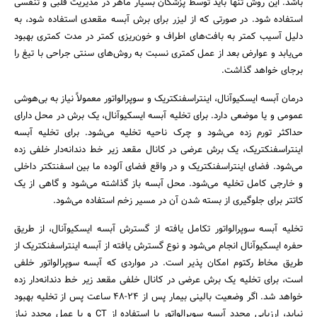
باشد. این روش تنها باید توسط پزشکان بسیار ماهر در مدیریت قلبی و تنفسی
استفاده شود. در صورتی که از لیزر برای برش آبسه مقعدی استفاده شود، به
دلیل آسیب کمتر به بافت‌های اطراف و خون‌ریزی کمتر در مدت کمتری بهبود
می‌یابد و عوارض بعد از عمل کمتری نسبت به روش‌های سنتی جراحی با تیغ را
برجای خواهد گذاشت.
درمان آبسه ایسکیوآنال، اینتراسفنکتریک و سوپرالواتور معمولاً نیاز به بی‌هوشی
عمومی و یا موضعی دارد. برای تخلیه آبسه ایسکیوآنال، یک برش در محل دارای
حداکثر تورم زده می‌شود و چرک ناحیه تخلیه می‌شود. برای تخلیه آبسه
اینتراسفنکتریک، یک برش عرضی در کانال مقعد زیر خط دندانه‌دار خلفی زده
می‌شود. فضای اینتراسفنکتریک و در واقع فضای آلوده ما بین اسفنتکتر داخلی
و خارجی کامل تخلیه می‌شود. محل آبسه باز گذاشته می‌شود و گاهی از یک
کاتتر برای جلوگیری از بسته شدن آن در مسیر زخم استفاده می‌شود.
تخلیه آبسه سوپرالواتور تکامل یافته از گسترش آبسه ایسکیوآنال، از طریق
حفره ایسکیوآنال انجام می‌شود و نوع گسترش یافته از آبسه اینتراسفنکتریک از
طریق مخاط رکتوم امکان پذیر است. در مواردی که آبسه سوپرالواتور خلفی
است، برای تخلیه یک برش عرضی در کانال خلفی مقعد زیر خط دندانه‌دار زده
خواهد شد. اگر وضعیت بالینی بیمار پس از ۲۴-۴۸ ساعت پس از تخلیه بهبود
نیابد، ارزیابی مجدد آبسه سوپرالواتور با استفاده از CT و یا عمل مجدد نیاز