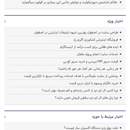
علائم تشخیص دیورتیکولیت و عوارض جانبی این بیماری بر کولون سیگموئید
اخبار ویژه
طراحی سایت در اصفهان بهترین شیوه تبلیغات اینترنتی در اصفهان
فروشگاه اینترنتی کشاورزی اگری راز
ایده های طلایی برای کسب درآمد از اینستاگرام
خدمات سایت انجام پروژه ماهان
قیمت سرور HP/بررسی و خرید سرور اچ پی
هر زبانی، هر زمانی، هر کجا، هر جور که راحتید!
رونمایی از سایت بلوباکس با هدف خدمات پرداخت سریع با نازلترین قیمت
خرید تلگرام پرمیوم با ارزان ترین قیمت
چرا لامپ ال ای دی از لامپ رشته‌ای و کم مصرف بهتر است؟
چرا پنل های ال ای دی سقفی فروش خوبی دارند؟
اخبار مرتبط با حوزه
علت بوق زدن دستگاه اکسیژن ساز چیست؟