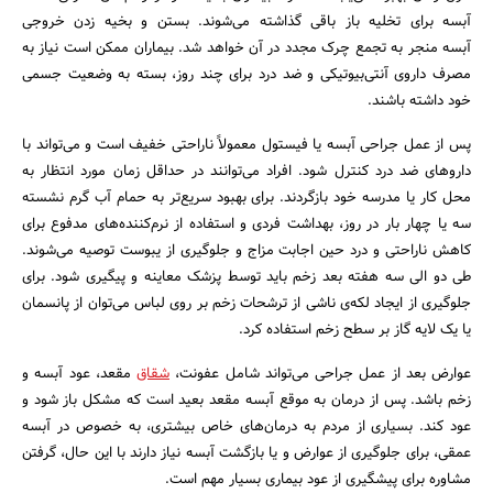
آبسه برای تخلیه باز باقی گذاشته می‌شوند. بستن و بخیه زدن خروجی
آبسه منجر به تجمع چرک مجدد در آن خواهد شد. بیماران ممکن است نیاز به
مصرف داروی آنتی‌بیوتیکی و ضد درد برای چند روز، بسته به وضعیت جسمی
خود داشته باشند.
پس از عمل جراحی آبسه یا فیستول معمولاً ناراحتی خفیف است و می‌تواند با
داروهای ضد درد کنترل شود. افراد می‌توانند در حداقل زمان مورد انتظار به
محل کار یا مدرسه خود بازگردند. برای بهبود سریع‌تر به حمام آب گرم نشسته
سه یا چهار بار در روز، بهداشت فردی و استفاده از نرم‌کننده‌های مدفوع برای
کاهش ناراحتی و درد حین اجابت مزاج و جلوگیری از یبوست توصیه می‌شوند.
طی دو الی سه هفته بعد زخم باید توسط پزشک معاینه و پیگیری شود. برای
جلوگیری از ایجاد لکه‌ی ناشی از ترشحات زخم بر روی لباس می‌توان از پانسمان
یا یک لایه گاز بر سطح زخم استفاده کرد.
عوارض بعد از عمل جراحی می‌تواند شامل عفونت،
شقاق
مقعد، عود آبسه و
زخم باشد. پس از درمان به موقع آبسه مقعد بعید است که مشکل باز شود و
عود کند. بسیاری از مردم به درمان‌های خاص بیشتری، به خصوص در آبسه
عمقی، برای جلوگیری از عوارض و یا بازگشت آبسه نیاز دارند با این حال، گرفتن
مشاوره برای پیشگیری از عود بیماری بسیار مهم است.