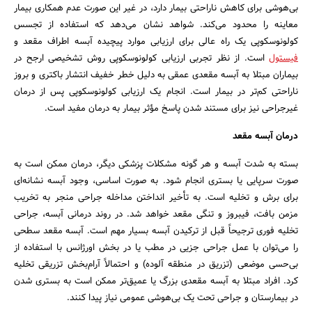
بی‌هوشی برای کاهش ناراحتی بیمار دارد، در غیر این صورت عدم همکاری بیمار
معاینه را محدود می‌کند. شواهد نشان می‌دهد که استفاده از تجسس
کولونوسکوپی یک راه عالی برای ارزیابی موارد پیچیده آبسه اطراف مقعد و
فیستول
است. از نظر تجربی ارزیابی کولونوسکوپی روش تشخیصی ارجح در
بیماران مبتلا به آبسه مقعدی عمقی به دلیل خطر خفیف انتشار باکتری و بروز
ناراحتی کم‌تر در بیمار است. انجام یک ارزیابی کولونوسکوپی پس از درمان
غیرجراحی نیز برای مستند شدن پاسخ مؤثر بیمار به درمان مفید است.
جستجو
درمان آبسه مقعد
بسته به شدت آبسه و هر گونه مشکلات پزشکی دیگر، درمان ممکن است به
صورت سرپایی یا بستری انجام شود. به صورت اساسی، وجود آبسه نشانه‌ای
برای برش و تخلیه است. به تأخیر انداختن مداخله جراحی منجر به تخریب
مزمن بافت، فیبروز و تنگی مقعد خواهد شد. در روند درمانی آبسه، جراحی
تخلیه فوری ترجیحاً قبل از ترکیدن آبسه بسیار مهم است. آبسه مقعد سطحی
را می‌توان با عمل جراحی جزیی در مطب یا در بخش اورژانس با استفاده از
بی‌حسی موضعی (تزریق در منطقه آلوده) و احتمالاً آرام‌بخش تزریقی تخلیه
کرد. افراد مبتلا به آبسه مقعدی بزرگ یا عمیق‌تر ممکن است به بستری شدن
در بیمارستان و جراحی تحت یک بی‌هوشی عمومی نیاز پیدا کنند.