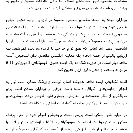
مشکلات مقعدی کمی خجالت‌آور است، اما دادن اطلاعات صحیح و دقیق به
پزشک می‌تواند به تشخیص سریع‌تر مشکل فرد کمک بسیاری کند.
بیماران مبتلا به آبسه مقعدی سطحی معمولاً در ارزیابی اولیه علایم حیاتی
طبیعی دارند و تنها ۲۱ درصد موارد دچار تب یا لرز می‌شوند. در معاینه فیزیکی
به خوبی توده زیر جلدی کوچک در نزدیکی دهانه مقعد و قرمزی بافت مشاهده
می‌شود. پزشک معمولاً می‌تواند با مشاهده‌ی آبسه اطراف پوست مقعد، آن را
تشخیص دهد. اما زمانی که هیچ تورم خارجی یا قرمزی‌ای دیده نمی‌شود، یک
ارزیابی بالینی از جمله انجام یک معاینه انگشتی مقعدی برای تشخیص آبسه
مقعد نیاز است. در صورت شک به یک آبسه عمیق، توموگرافی کامپیوتری (CT)
می‌تواند وسعت و محل دقیق آن را تعیین کند.
البته تشخیص آبسه مقعد همیشه آسان نیست و پزشک ممکن است نیاز به
انجام آزمایش‌های افتراقی داشته باشد. برخی از بیماران ممکن است برای
غربالگری از نظر عفونت‌های مقاربتی، بیماری‌های التهابی روده، بیماری‌های
دیورتیکولار و سرطان رکتوم به انجام آزمایشات اضافی نیاز داشته باشند.
در موارد نادر، ممکن است بررسی تحت بی‌هوشی انجام شود و حتی پزشک
ممکن است درخواست انجام یک سونوگرافی یا MRI ، آزمایش خون و ادرار را
بدهد برای مثال ارزیابی فیزیکی بهینه از آبسه ایسکیوآنال معمولاً نیاز به