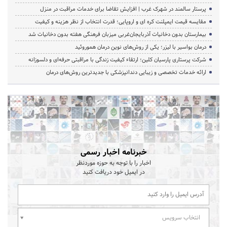
پرستار سالمند در شهرک غرب | افزایش تقاضا برای خدمات مراقبت در منزل
مقایسه قیمت ایمپلنت کره ای و اروپایی؛ قدرت انتخاب از نظر هزینه و کیفیت
بیمارستان بدون دخانیات آذربایجان‌غربی میزبان فرهنگی هفته بدون دخانیات شد
درمان بواسیر با لیزر؛ یکی از روش‌های نوین درمان هموروئید
شرکت پرستاری پارسیان کلین؛ ارتقاء کیفیت زندگی با مراقبتی حرفه‌ای و دلسوزانه
ارائه خدمات تخصصی و زیبایی دندانپزشکی با جدیدترین روش‌های درمان
خبرنامه اخبار رسمی
اخبار را با توجه به حوزه موردنظر
در ایمیل خود دریافت کنید
انتخاب سرویس