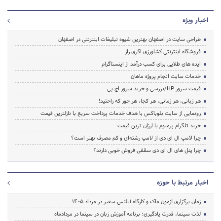
اخبار ویژه
طراحی سایت در اصفهان بهترین شیوه تبلیغات اینترنتی در اصفهان
فروشگاه اینترنتی کشاورزی اگری راز
ایده های طلایی برای کسب درآمد از اینستاگرام
خدمات سایت انجام پروژه ماهان
قیمت سرور HP/بررسی و خرید سرور اچ پی
هر زبانی، هر زمانی، هر کجا، هر جور که راحتید!
رونمایی از سایت بلوباکس با هدف خدمات پرداخت سریع با نازلترین قیمت
خرید تلگرام پرمیوم با ارزان ترین قیمت
چرا لامپ ال ای دی از لامپ رشته‌ای و کم مصرف بهتر است؟
چرا پنل های ال ای دی سقفی فروش خوبی دارند؟
اخبار مرتبط با حوزه
زمان برگزاری آزمون ماک و کارگاه آیلتس سفیر در مرداد 1405
لذت سینما، قدرت یادگیری؛ برنامه آموزش زبان در سینما در مردادماه