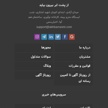
از پشت ابر بیرون بیاید
میدان آزادی، ابتدای اتوبان شهید لشکری، جنب
ایستگاه مترو بیمه، کارخانه نوآوری، ساختمان هم
آوا، اخباررسمی
support@akhbarrasmi.com
درباره ما
مجوزها
مشتریان
سوالات متداول
قوانین و مقررات
وبلاگ
از رپورتاژ آگهی تا کمپین
رپورتاژ آگهی
رسانه ای
سرویس‌های خبری