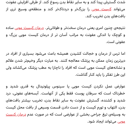
شدت گسترش پیدا کند و به سایر نقاط بدن رسوخ کند. از طرفی افزایش عفونت
می‌تواند
کیست مویی
را بزرگ‌تر و دردناک‌تر کند و منطقه‌ی وسیع تری از
بافت‌های بدن تخریب کند.
نتیجه‌ی چنین امری یعنی درمان سخت‌تر و طولانی‌تر.
درمان کیست مویی
ساده
و کوچک با اندکی عفونت به مراتب آسان تر از درمان کیست مویی بزرگ و
عفونی است.
اما ترس از درمان و خجالت کشیدن همیشه باعث می‌شود بسیاری از افراد در
دیرترین زمان ممکن به پزشک معالجه کنند. به عبارت دیگر وخیم‌تر شدن علائم
جستجو
و نشانه‌های کیست مویی است که افراد را ناچارا به مطب پزشک می‌کشاند ولی
این طرز تفکر را باید کنار گذاشت.
عوارض عمل نکردن کیست مویی یا سینوس پیلونیدال به قدری شدید و
خطرناک است که سرطان پوست فقط یکی از آنهاست. آبسه‌های عفونی، درد
شدید و کشنده، گسترش عفونت به سایر نقاط بدن، تخریب بیشتر بافت‌های
بدن، التهاب و تورم کیست و از دست دادن قسمت وسیعی از بافت محل کیست
به وسیله‌ی تیغ جراحی بخشی از عوارضی است که در صورت عدم
درمان کیست
مویی
می‌تواند ایجاد شود.