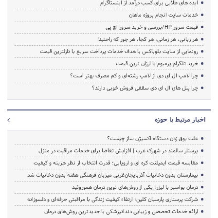
ایده های طلایی برای کسب درآمد از اینستاگرام
خدمات سایت انجام پروژه ماهان
قیمت سرور HP/بررسی و خرید سرور اچ پی
هر زبانی، هر زمانی، هر کجا، هر جور که راحتید!
رونمایی از سایت بلوباکس با هدف خدمات پرداخت سریع با نازلترین قیمت
خرید تلگرام پرمیوم با ارزان ترین قیمت
چرا لامپ ال ای دی از لامپ رشته‌ای و کم مصرف بهتر است؟
چرا پنل های ال ای دی سقفی فروش خوبی دارند؟
اخبار مرتبط با حوزه
علت بوق زدن دستگاه اکسیژن ساز چیست؟
پرستار سالمند در شهرک غرب | افزایش تقاضا برای خدمات مراقبت در منزل
مقایسه قیمت ایمپلنت کره ای و اروپایی؛ قدرت انتخاب از نظر هزینه و کیفیت
بیمارستان بدون دخانیات آذربایجان‌غربی میزبان فرهنگی هفته بدون دخانیات شد
درمان بواسیر با لیزر؛ یکی از روش‌های نوین درمان هموروئید
شرکت پرستاری پارسیان کلین؛ ارتقاء کیفیت زندگی با مراقبتی حرفه‌ای و دلسوزانه
ارائه خدمات تخصصی و زیبایی دندانپزشکی با جدیدترین روش‌های درمان