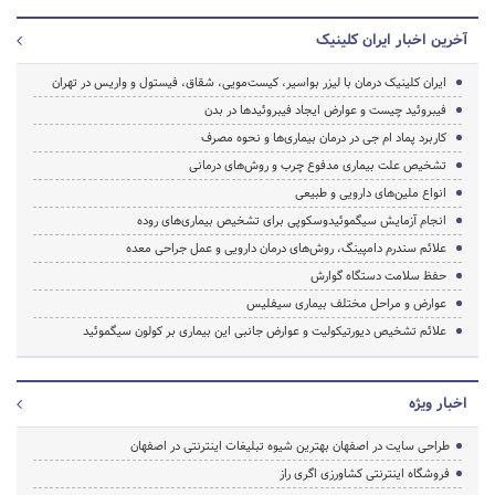
آخرین اخبار ایران کلینیک
ایران کلینیک درمان با لیزر بواسیر، کیست‌مویی، شقاق، فیستول و واریس در تهران
فیبروئید چیست و عوارض ایجاد فیبروئید‌ها در بدن
کاربرد پماد ام جی در درمان بیماری‌ها و نحوه مصرف
تشخیص علت بیماری مدفوع چرب و روش‌های درمانی
انواع ملین‌های دارویی و طبیعی
انجام آزمایش سیگموئیدوسکوپی برای تشخیص بیماری‌های روده
علائم سندرم دامپینگ، روش‌های درمان دارویی و عمل جراحی معده
حفظ سلامت دستگاه گوارش
عوارض و مراحل مختلف بیماری سیفلیس
علائم تشخیص دیورتیکولیت و عوارض جانبی این بیماری بر کولون سیگموئید
اخبار ویژه
طراحی سایت در اصفهان بهترین شیوه تبلیغات اینترنتی در اصفهان
فروشگاه اینترنتی کشاورزی اگری راز