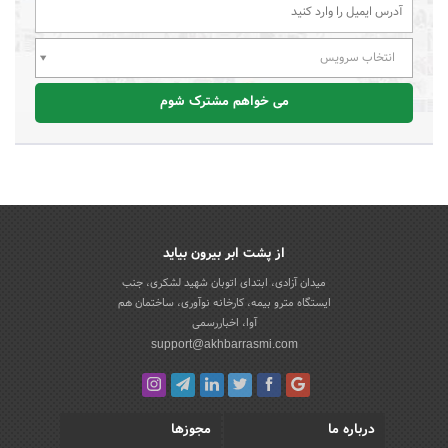
انتخاب سرویس
می خواهم مشترک شوم
از پشت ابر بیرون بیاید
میدان آزادی، ابتدای اتوبان شهید لشکری، جنب
ایستگاه مترو بیمه، کارخانه نوآوری، ساختمان هم
آوا، اخباررسمی
support@akhbarrasmi.com
درباره ما
مجوزها