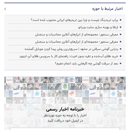
اخبار مرتبط با حوزه
پراپ تریدینگ چیست و چرا بین تریدرهای ایرانی محبوب شده است؟
ارتقا و بهینه سازی سایت وبرانو
معرفی سنجور؛ مجموعه‌ای از ابزارهای آنلاین محاسبات و سنجش
معرفی سنجور؛ مجموعه‌ای از ابزارهای آنلاین محاسبات و سنجش
ردیابی گوشی سرقتی در مشهد | سریع‌ترین روش پیدا کردن موبایل گمشده
خرید طلای آب‌شده و نقره بدون اجرت؛ راهنمای کار با سرویس طلای آپِ اینوی
بعد از سرقت گوشی چه کارهایی باید انجام دهیم؟
خبرنامه اخبار رسمی
اخبار را با توجه به حوزه موردنظر
در ایمیل خود دریافت کنید