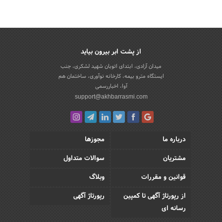
از پشت ابر بیرون بیاید
میدان آزادی، ابتدای اتوبان شهید لشکری، جنب
ایستگاه مترو بیمه، کارخانه نوآوری، ساختمان هم
آوا، اخباررسمی
support@akhbarrasmi.com
درباره ما
مجوزها
مشتریان
سوالات متداول
قوانین و مقررات
وبلاگ
از رپورتاژ آگهی تا کمپین
رپورتاژ آگهی
رسانه ای