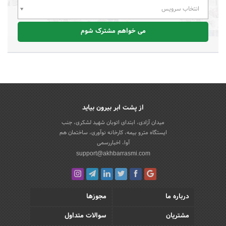
انتخاب سرویس
می خواهم مشترک شوم
از پشت ابر بیرون بیاید
میدان آزادی، ابتدای اتوبان شهید لشکری، جنب
ایستگاه مترو بیمه، کارخانه نوآوری، ساختمان هم
آوا، اخباررسمی
support@akhbarrasmi.com
درباره ما
مجوزها
مشتریان
سوالات متداول