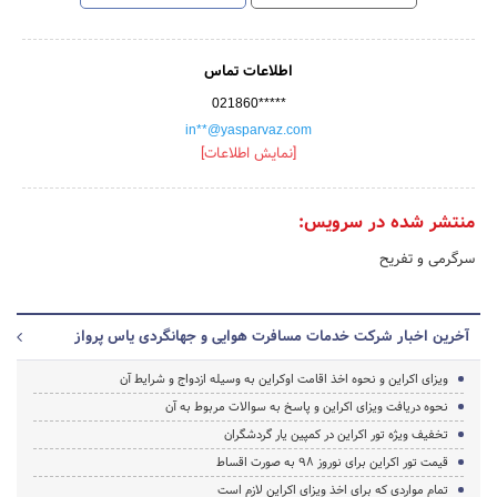
اطلاعات تماس
021860*****
in**@yasparvaz.com
[نمایش اطلاعات]
منتشر شده در سرویس:
سرگرمی و تفریح
آخرین اخبار شرکت خدمات مسافرت هوایی و جهانگردی یاس پرواز
ویزای اکراین و نحوه اخذ اقامت اوکراین به وسیله ازدواج و شرایط آن
نحوه دریافت ویزای اکراین و پاسخ به سوالات مربوط به آن
تخفیف ویژه تور اکراین در کمپین یار گردشگران
قیمت تور اکراین برای نوروز 98 به صورت اقساط
تمام مواردی که برای اخذ ویزای اکراین لازم است