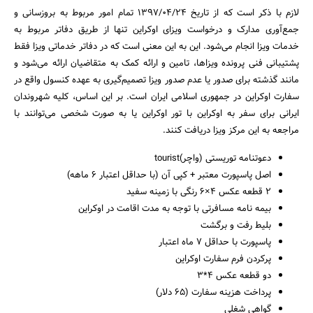
لازم با ذکر است که از تاریخ ۱۳۹۷/۰۴/۲۴ تمام امور مربوط به بروزسانی و
جمع‌آوری مدارک و درخواست‌ ویزای اوکراین تنها از طریق دفاتر مربوط به
خدمات ویزا انجام می‌شود. این به این معنی است که در دفاتر خدماتی ویزا فقط
پشتیبانی فنی پرونده ویزاها، تامین و ارائه کمک به متقاضیان ارائه می‌شود و
مانند گذشته برای صدور یا عدم صدور ویزا تصمیم‌گیری به عهده کنسول واقع در
سفارت اوکراین در جمهوری اسلامی ایران است. بر این اساس، کلیه شهروندان
ایرانی برای سفر به اوکراین با تور اوکراین یا به صورت شخصی می‌توانند با
مراجعه به این مرکز ویزا دریافت کنند.
دعوتنامه توریستی (واچر)tourist
اصل پاسپورت معتبر + کپی آن (با حداقل اعتبار ۶ ماهه)
۲ قطعه عکس ۴×۶ رنگی با زمینه سفید
بیمه نامه مسافرتی با توجه به مدت اقامت در اوکراین
بلیط رفت و برگشت
جستجو
پاسپورت با حداقل ۷ ماه اعتبار
پرکردن فرم سفارت اوکراین
دو قطعه عکس ۴*۳
پرداخت هزینه سفارت (۶۵ دلار)
گواهی شغلی