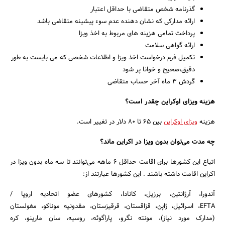
گذرنامه شخص متقاضی با حداقل اعتبار
ارائه مدارکی که نشان دهنده عدم سوء پیشینه متقاضی باشد
پرداخت تمامی هزینه های مربوط به اخذ ویزا
ارائه گواهی سلامت
تکمیل فرم درخواست اخذ ویزا و اطلاعات شخصی که می بایست به طور
دقیق،صحیح و خوانا پر شود
گردش 3 ماه آخر حساب متقاضی
هزینه ویزای اوکراین چقدر است؟
هزینه
ویزای اوکراین
بین 65 تا 80 دلار در تغییر است.
چه مدت می‌توان بدون ویزا در اکراین ماند؟
اتباع این کشورها برای اقامت حداقل 6 ماهه می‌توانند تا سه ماه بدون ویزا در
اکراین اقامت داشته باشند . این کشورها عبارتند از:
آندورا، آرژانتین، برزیل، کانادا، کشورهای عضو اتحادیه اروپا /
EFTA، اسرائیل، ژاپن، قزاقستان، قرقیزستان، مقدونیه موناکو، مغولستان
(مدارک مورد نیاز)، مونته نگرو، پاراگوئه، روسیه، سان مارینو، کره