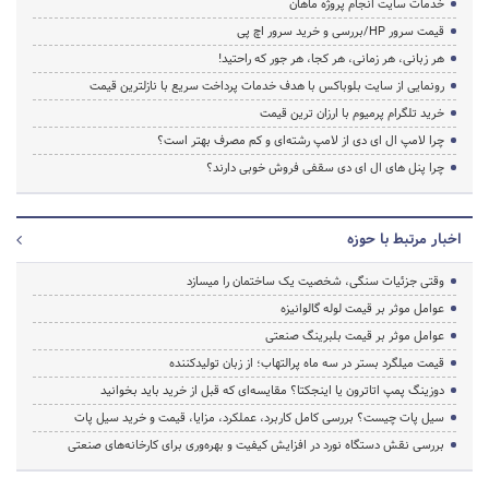
خدمات سایت انجام پروژه ماهان
قیمت سرور HP/بررسی و خرید سرور اچ پی
هر زبانی، هر زمانی، هر کجا، هر جور که راحتید!
رونمایی از سایت بلوباکس با هدف خدمات پرداخت سریع با نازلترین قیمت
خرید تلگرام پرمیوم با ارزان ترین قیمت
چرا لامپ ال ای دی از لامپ رشته‌ای و کم مصرف بهتر است؟
چرا پنل های ال ای دی سقفی فروش خوبی دارند؟
اخبار مرتبط با حوزه
وقتی جزئیات سنگی، شخصیت یک ساختمان را میسازد
عوامل موثر بر قیمت لوله گالوانیزه
عوامل موثر بر قیمت بلبرینگ صنعتی
قیمت میلگرد بستر در سه ماه پرالتهاب؛ از زبان تولیدکننده
دوزینگ پمپ اتاترون یا اینجکتا؟ مقایسه‌ای که قبل از خرید باید بخوانید
سیل پات چیست؟ بررسی کامل کاربرد، عملکرد، مزایا، قیمت و خرید سیل پات
بررسی نقش دستگاه نورد در افزایش کیفیت و بهره‌وری برای کارخانه‌های صنعتی