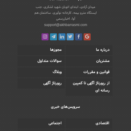
میدان آزادی، ابتدای اتوبان شهید لشکری، جنب
ایستگاه مترو بیمه، کارخانه نوآوری، ساختمان هم
آوا، اخباررسمی
support@akhbarrasmi.com
درباره ما
مجوزها
مشتریان
سوالات متداول
قوانین و مقررات
وبلاگ
از رپورتاژ آگهی تا کمپین
رپورتاژ آگهی
رسانه ای
سرویس‌های خبری
اقتصادی
اجتماعی