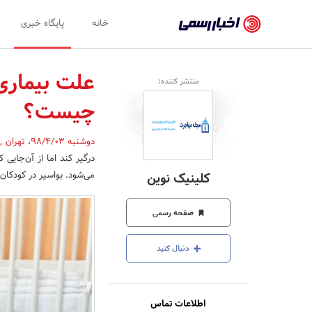
اخبار
خانه
پایگاه خبری
رسمی
-
علت بیماری
منتشر کننده:
اخبار
چیست؟
تایید
شده
دوشنبه 98/4/03
،
تهران
,
شرکت‌ها،
می‌شود. بواسیر در کودکان
کلینیک نوین
سازمان‌ها
و
صفحه رسمی
روابط
دنبال کنید
عمومی‌ها
اطلاعات تماس