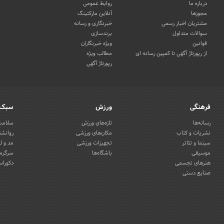
درباره ما
روابط عمومی
مجوزها
آنلاین مارکتینگ
مشتریان اخبار رسمی
خبرنگاری و رسانه
سوالات متداول
برندسازی
قوانین
ویژه خبرنگاران
از رپورتاژ آگهی تا کمپین رسانه ای
مطالب ویژه
رپورتاژ آگهی
فرهنگی
ورزش
سبک 
رسانه‌ها
تازه‌های ورزش
سلامت 
نشریات و کتاب
مکان‌های ورزشی
روانشن
سینما و تئاتر
تجهیزات ورزشی
مد و ل
موسیقی
باشگاه‌ها
سرگرمی
هنرهای تجسمی
دکوراس
صنایع دستی