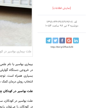
[نمایش اطلاعات]
کد: 13980330378479608
دوشنبه 3 تیر 98 ساعت 10:54
http://bit.ly/2Rve3xN
علت بیماری بواسیر در ک
بیماری بواسیر با نام علم
در خروجی دستگاه گوارش یع
بسیاری همراه است. توجه 
انتخاب روش درمان کمک می
علت بواسیر در کودکان 
علت بواسیر در کودکان، سب
در کودکان را می‌توان رژ