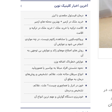
آخرین اخبار کلینیک نوین
درمان فیستول مقعدی با لیزر
خرید ملک در ازمیر + بهترین محله های ازمیر
اقامت ترکیه با خرید ملک / خرید ملک در ترکیه و
اقامت
پروکتوسکوپی یا مشاهده رکتوم چیست، در چه مواردی
انجام می شود و عوارض آن
روش های اصلاح موهای زائد و عوارض بی توجهی به
آن
عوارض خطرناک اضافه وزن
نحوه نشستن افراد مبتلا به بواسیر یا هموروئید
جستجو
انواع سرطان مثانه علت، علائم، تشخیص و روش‌های
درمان به موقع آن
خون در ادرار یا هماچوری چیست؟ علت، علائم،
، در
تشخیص و درمان
خونریزی دستگاه گوارش و مهم ترین انواع آن
ان