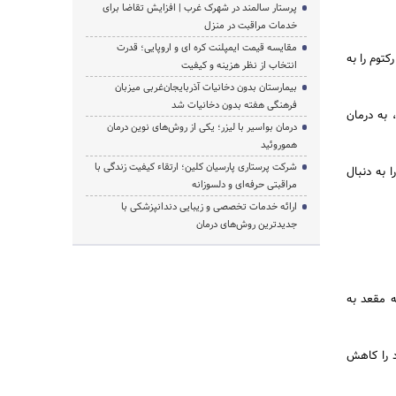
پرستار سالمند در شهرک غرب | افزایش تقاضا برای
خدمات مراقبت در منزل
مقایسه قیمت ایمپلنت کره ای و اروپایی؛ قدرت
توم را به
انتخاب از نظر هزینه و کیفیت
بیمارستان بدون دخانیات آذربایجان‌غربی میزبان
فرهنگی هفته بدون دخانیات شد
نشیند، به درمان
درمان بواسیر با لیزر؛ یکی از روش‌های نوین درمان
هموروئید
شرکت پرستاری پارسیان کلین؛ ارتقاء کیفیت زندگی با
 به دنبال
مراقبتی حرفه‌ای و دلسوزانه
ارائه خدمات تخصصی و زیبایی دندانپزشکی با
جدیدترین روش‌های درمان
ه مقعد به
د را کاهش