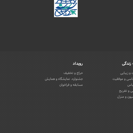
زندگی
رویداد
و زیبایی
حراج و تخفیف
اسی و موفقیت
جشنواره، نمایشگاه و همایش
باس
مسابقه و فراخوان
 و تفریح
یون و منزل