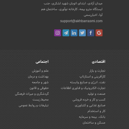
میدان آزادی، ابتدای اتوبان شهید لشکری، جنب
ایستگاه مترو بیمه، کارخانه نوآوری، ساختمان هم
آوا، اخباررسمی
support@akhbarrasmi.com
اقتصادی
اجتماعی
تجارت و بازار
علم و آموزش
کارآفرینی و استارتاپ
بهداشت و درمان
نفت، انرژی و صنایع وابسته
شهر و جامعه
تجارت الکترونیک و فناوری اطلاعات
حقوقی و قانون
صنعت و تولید
گردشگری و میراث فرهنگی
کسب و کار و خرده فروشی
محیط زیست
صنایع غذایی و کشاورزی
تبلیغات و روابط عمومی
کار و استخدام
بانک، بیمه و سرمایه
مسکن و ساختمان