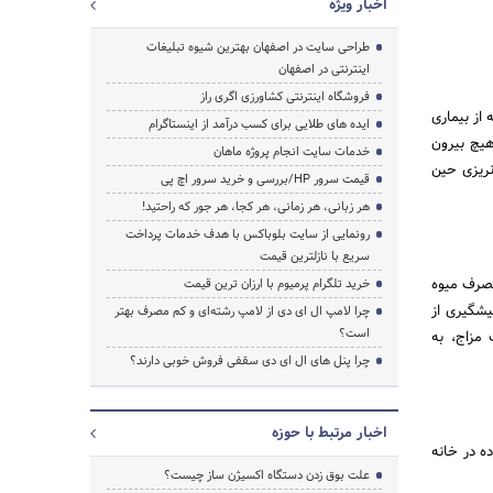
اخبار ویژه
طراحی سایت در اصفهان بهترین شیوه تبلیغات
اینترنتی در اصفهان
فروشگاه اینترنتی کشاورزی اگری راز
از بیماری
ایده های طلایی برای کسب درآمد از اینستاگرام
هیچ بیرون
خدمات سایت انجام پروژه ماهان
نریزی حین
قیمت سرور HP/بررسی و خرید سرور اچ پی
هر زبانی، هر زمانی، هر کجا، هر جور که راحتید!
رونمایی از سایت بلوباکس با هدف خدمات پرداخت
سریع با نازلترین قیمت
 مصرف میوه
خرید تلگرام پرمیوم با ارزان ترین قیمت
یشگیری از
چرا لامپ ال ای دی از لامپ رشته‌ای و کم مصرف بهتر
است؟
مزاج، به
چرا پنل های ال ای دی سقفی فروش خوبی دارند؟
اخبار مرتبط با حوزه
ده در خانه
علت بوق زدن دستگاه اکسیژن ساز چیست؟