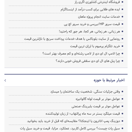
فروشگاه اینترنتی کشاورزی اگری راز
ایده های طلایی برای کسب درآمد از اینستاگرام
خدمات سایت انجام پروژه ماهان
قیمت سرور HP/بررسی و خرید سرور اچ پی
هر زبانی، هر زمانی، هر کجا، هر جور که راحتید!
رونمایی از سایت بلوباکس با هدف خدمات پرداخت سریع با نازلترین قیمت
خرید تلگرام پرمیوم با ارزان ترین قیمت
چرا لامپ ال ای دی از لامپ رشته‌ای و کم مصرف بهتر است؟
چرا پنل های ال ای دی سقفی فروش خوبی دارند؟
اخبار مرتبط با حوزه
وقتی جزئیات سنگی، شخصیت یک ساختمان را میسازد
عوامل موثر بر قیمت لوله گالوانیزه
عوامل موثر بر قیمت بلبرینگ صنعتی
قیمت میلگرد بستر در سه ماه پرالتهاب؛ از زبان تولیدکننده
دوزینگ پمپ اتاترون یا اینجکتا؟ مقایسه‌ای که قبل از خرید باید بخوانید
سیل پات چیست؟ بررسی کامل کاربرد، عملکرد، مزایا، قیمت و خرید سیل پات