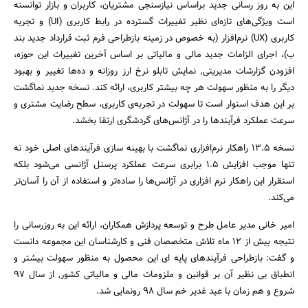
این به روز رسانی جدید براساس نیازسنجی مشتریان، کاربران و بازار توانسته
است ویژگی‌های تازه‌ای نظیر تغییرات گسترده در رابط کاربری (UI) و تجربه
کاربری (UX) نرم‌افزار (به خصوص در زمینه بازطراحی فرم ثبت قرارداد جدید بند
ب)، اجرای الزامات جدید مالی و مالیاتی بر اساس آخرین تغییرات این حوزه،
افزودن گزارشات مدیریتی, نمایش تابلو نرخ ارز روزانه و ده‌ها تغییر و بهبود
دیگر را به منظور سهولت هر چه بیشتر کاربری، ارائه کند. نسخه جدید نماگشت
بر این هدف استوار است تا سهولت در تجربه‌ی کاربری، سطح رضایت مشتری و
سرعت عملکرد فرآیندها را در آژانس‌های گردشگری ارتقا بخشد.
جستجو
نسخه ۱۳.۵ راهکار نرم‌افزاری نماگشت با بهینه سازی فرآیندهای اصلی خود نه
تنها موجب افزایش ۱.۵ برابری سرعت عملکرد پرسنل آژانسی می‌شود بلکه
استقرار این راهکار نرم افزاری در آژانس‌ها را ساده‌تر و استفاده از آن را آسان‌تر
می‌کند.
امیر خانی مدیر عامل طرح و توسعه پردازش همکاران، ارائه این به روزرسانی را
نتیجه بیش از ۱۲ ماه تلاش متخصصان فنی و کارشناسان این مجموعه دانست
و گفت: بازطراحی فرآیندهای پایه ای این محصول به منظور سهولت بیشتر و
انطباق بی نظیر آن بر قوانین و ملزومات مالی و مالیاتی کشور, از سال ۹۷
شروع و هم زمان با عید غدیر خم سال ۹۸ رونمایی شد.