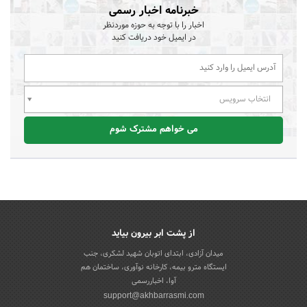
خبرنامه اخبار رسمی
اخبار را با توجه به حوزه موردنظر
در ایمیل خود دریافت کنید
انتخاب سرویس
می خواهم مشترک شوم
از پشت ابر بیرون بیاید
میدان آزادی، ابتدای اتوبان شهید لشکری، جنب
ایستگاه مترو بیمه، کارخانه نوآوری، ساختمان هم
آوا، اخباررسمی
support@akhbarrasmi.com