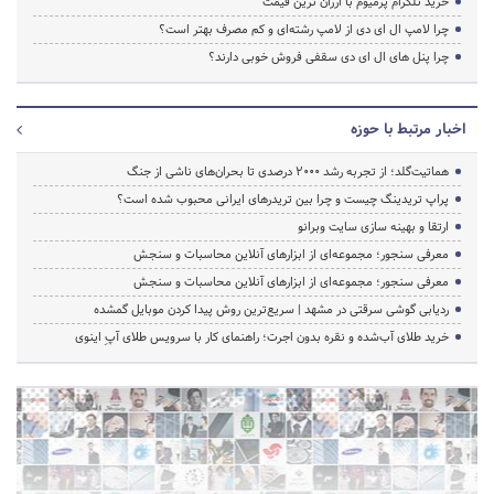
خرید تلگرام پرمیوم با ارزان ترین قیمت
چرا لامپ ال ای دی از لامپ رشته‌ای و کم مصرف بهتر است؟
چرا پنل های ال ای دی سقفی فروش خوبی دارند؟
اخبار مرتبط با حوزه
هماتیت‌گلد؛ از تجربه رشد ۲۰۰۰ درصدی تا بحران‌های ناشی از جنگ
پراپ تریدینگ چیست و چرا بین تریدرهای ایرانی محبوب شده است؟
ارتقا و بهینه سازی سایت وبرانو
معرفی سنجور؛ مجموعه‌ای از ابزارهای آنلاین محاسبات و سنجش
معرفی سنجور؛ مجموعه‌ای از ابزارهای آنلاین محاسبات و سنجش
ردیابی گوشی سرقتی در مشهد | سریع‌ترین روش پیدا کردن موبایل گمشده
خرید طلای آب‌شده و نقره بدون اجرت؛ راهنمای کار با سرویس طلای آپِ اینوی