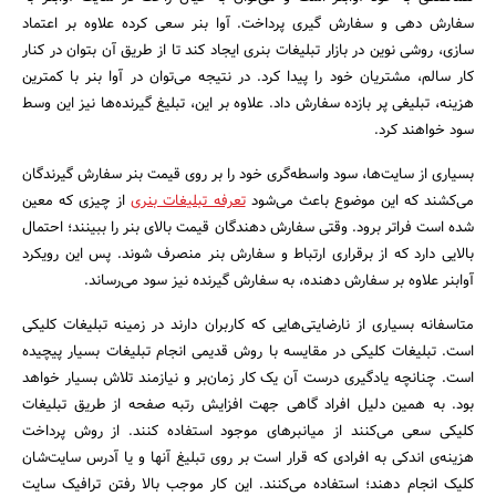
اما آوابنر برای اینکه این بی‌اعتمادی را در بازار تبلیغات بنری تا حدودی از بین
ببرد تصمیم گرفته که این پول اضافی را از مشتری نگیرد. تمامی هزینه‌های امور
هماهنگی با خود آوابنر است و می‌توان با خیال راحت در سایت آوابنر به
سفارش دهی و سفارش گیری پرداخت. آوا بنر سعی کرده علاوه بر اعتماد
سازی، روشی نوین در بازار تبلیغات بنری ایجاد کند تا از طریق آن بتوان در کنار
کار سالم، مشتریان خود را پیدا کرد. در نتیجه می‌توان در آوا بنر با کمترین
هزینه، تبلیغی پر بازده سفارش داد. علاوه بر این، تبلیغ گیرنده‌ها نیز این وسط
سود خواهند کرد.
بسیاری از سایت‌ها، سود واسطه‌گری خود را بر روی قیمت بنر سفارش گیرندگان
می‌کشند که این موضوع باعث می‌شود
تعرفه تبلیغات بنری
از چیزی که معین
شده است فراتر برود. وقتی سفارش دهندگان قیمت بالای بنر را ببینند؛ احتمال
بالایی دارد که از برقراری ارتباط و سفارش بنر منصرف شوند. پس این رویکرد
آوابنر علاوه بر سفارش دهنده، به سفارش گیرنده نیز سود می‌رساند.
متاسفانه بسیاری از نارضایتی‌هایی که کاربران دارند در زمینه تبلیغات کلیکی
است. تبلیغات کلیکی در مقایسه با روش قدیمی انجام تبلیغات بسیار پیچیده
است. چنانچه یادگیری درست آن یک کار زمان‌بر و نیازمند تلاش بسیار خواهد
بود. به همین دلیل افراد گاهی جهت افزایش رتبه صفحه از طریق تبلیغات
کلیکی سعی می‌کنند از میانبرهای موجود استفاده کنند. از روش پرداخت