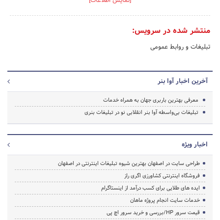
آوابنر یکی از اولین سایت های پیشرو در بحث سفارش بنر می باشد. در این
دوران که عدم اطمینان به سفارش دهنده و سفارش گیرنده در بازار سفارش بنر
موج می زند؛ گروه ما سعی کرده تا با ایجاد فضایی شفاف و قابل اطمینان، برای
افرادی که می خواهند با خیال راحت بنر سفارش دهند و یا سفارشِ آن را
بگیرند؛ بستری امن فراهم کند. البته پنلی که برای ارسال سفارش و همچنین
دریافت سفارش در اختیار مشتریانمان قرار می دهیم؛ خود گویای این موضوع
است. در نتیجه می توانید با خیالی راحت در سایت آوابنر به فعالیت بپردازید.
صفحه رسمی
دنبال کنید
اطلاعات تماس
093643*****
info.w*******@gmail.com
[نمایش اطلاعات]
منتشر شده در سرویس:
تبلیغات و روابط عمومی