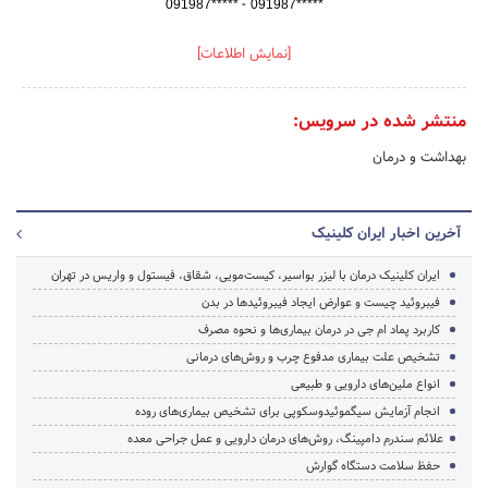
-
091987*****
091987*****
[نمایش اطلاعات]
منتشر شده در سرویس:
بهداشت و درمان
آخرین اخبار ایران کلینیک
ایران کلینیک درمان با لیزر بواسیر، کیست‌مویی، شقاق، فیستول و واریس در تهران
فیبروئید چیست و عوارض ایجاد فیبروئید‌ها در بدن
کاربرد پماد ام جی در درمان بیماری‌ها و نحوه مصرف
تشخیص علت بیماری مدفوع چرب و روش‌های درمانی
انواع ملین‌های دارویی و طبیعی
انجام آزمایش سیگموئیدوسکوپی برای تشخیص بیماری‌های روده
علائم سندرم دامپینگ، روش‌های درمان دارویی و عمل جراحی معده
حفظ سلامت دستگاه گوارش