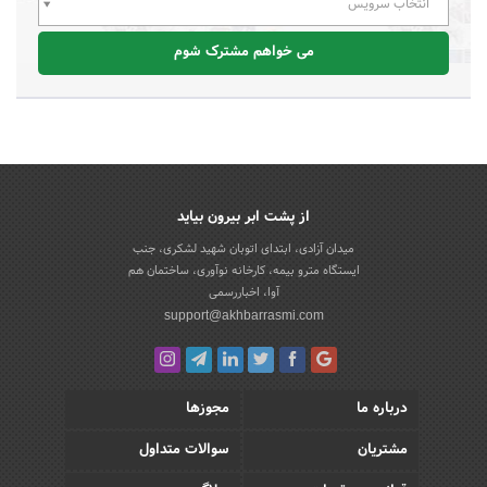
انتخاب سرویس
می خواهم مشترک شوم
از پشت ابر بیرون بیاید
میدان آزادی، ابتدای اتوبان شهید لشکری، جنب
ایستگاه مترو بیمه، کارخانه نوآوری، ساختمان هم
آوا، اخباررسمی
support@akhbarrasmi.com
درباره ما
مجوزها
مشتریان
سوالات متداول