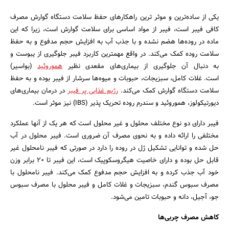
یکی از ساده‌ترین و موثر ترین راهکارهای حفظ سلامت دستگاه گوارش مصرف
کافی فیبر است، فیبر از مواد اساسی برای سلامت گوارش است، زیرا که این
ماده در روده‌ها هضم نشده و با جذب آب به افزایش حجم مدفوع و به حفظ
سلامت روده کمک می‌کند. در واقع مهمترین کاربرد فیبر جلوگیری از یبوست و
به دنبال آن جلوگیری از بیماری‌های مقعدی نظیر
هموروئید
(بواسیر)
است. غلات کامل، سبزیجات، حبوبات و میوه‌ها سرشار از فیبر بوده و به حفظ
سلامت دستگاه گوارش کمک می‌کند.
رژیم غذایی پر فیبر
در درمان بیماری‌های
دیورتیکولوز، هموروئید و سندرم روده تحریک پذیر (IBS) نیز موثر است.
فیبر دارای دو نوع مختلف محلول و غیر محلول است که هر یک از آنها عملکرد
مختلفی را ارائه داده و به نحوی مصرف آن ضروری است. فیبر محلول در آب
حل شده و توانایی تشکیل ژل در روده را دارد در صورتی که فیبر نامحلول غیر
قابل حل بوده و دارای خاصیت هیگروسکوپیک است، این فیبر تا ۲۰ برابر وزن
خود آب جذب کرده و به افزایش حجم مدفوع کمک می‌کند. فیبر نامحلول با
مصرف سبوس گندم، سبزیجات و غلات کامل و فیبر محلول با مصرف سبوس
جو، آجیل، دانه و حبوبات تامین می‌شود.
کاهش مصرف چربی‌ها
جستجو