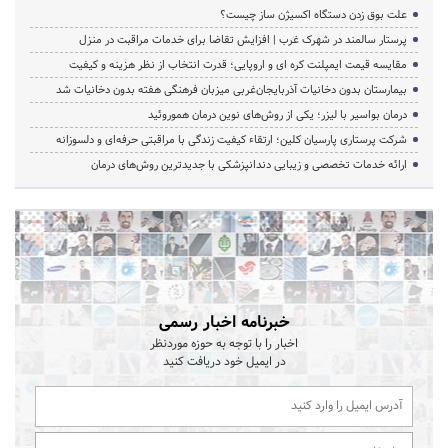
علت بوق زدن دستگاه اکسیژن ساز چیست؟
پرستار سالمند در شهرک غرب | افزایش تقاضا برای خدمات مراقبت در منزل
مقایسه قیمت ایمپلنت کره ای و اروپایی؛ قدرت انتخاب از نظر هزینه و کیفیت
بیمارستان بدون دخانیات آذربایجان‌غربی میزبان فرهنگی هفته بدون دخانیات شد
درمان بواسیر با لیزر؛ یکی از روش‌های نوین درمان هموروئید
شرکت پرستاری پارسیان کلین؛ ارتقاء کیفیت زندگی با مراقبتی حرفه‌ای و دلسوزانه
ارائه خدمات تخصصی و زیبایی دندانپزشکی با جدیدترین روش‌های درمان
خبرنامه اخبار رسمی
اخبار را با توجه به حوزه موردنظر
در ایمیل خود دریافت کنید