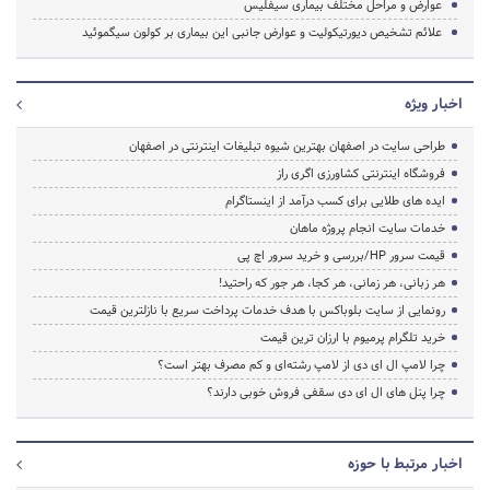
عوارض و مراحل مختلف بیماری سیفلیس
علائم تشخیص دیورتیکولیت و عوارض جانبی این بیماری بر کولون سیگموئید
اخبار ویژه
طراحی سایت در اصفهان بهترین شیوه تبلیغات اینترنتی در اصفهان
فروشگاه اینترنتی کشاورزی اگری راز
ایده های طلایی برای کسب درآمد از اینستاگرام
خدمات سایت انجام پروژه ماهان
قیمت سرور HP/بررسی و خرید سرور اچ پی
هر زبانی، هر زمانی، هر کجا، هر جور که راحتید!
رونمایی از سایت بلوباکس با هدف خدمات پرداخت سریع با نازلترین قیمت
خرید تلگرام پرمیوم با ارزان ترین قیمت
چرا لامپ ال ای دی از لامپ رشته‌ای و کم مصرف بهتر است؟
چرا پنل های ال ای دی سقفی فروش خوبی دارند؟
اخبار مرتبط با حوزه