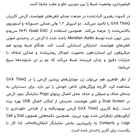
فیلم‌برداری، وضعیت ضبط را بین دوربین جلو و عقب جابجا کنند.
در کسوت رهبری اثبات‌شده در صنعت صدای تلفن‌های هوشمند، ال‌جی کاربران
G8X ThinQ را ناامید نمی‌کند. دو اسپیکر ۱.۲ واتی صدایی جسورانه و استوریوی
بالانس‌شده را عرضه می‌کند. همچنین استفاده از Hi-Fi Quad DAC سی‌ودو
بیتی تیون شده توسط Meridian Audio باعث شده تا ال‌جی در رده‌بندی صوتی
تلفن‌های هوشمند، امتیازاتی استثنایی کسب کند. هنگام ضبط ویدیو هم
میکروفون این اسمارت‌فون به‌صورت خودکار روشن‌شده و صدایی شفاف با
جزئیات دقیق و چنان فریبنده ضبط می‌کند که مو بر تن شنونده‌ها سیخ
می‌شود.
از نظر ظاهری هم می‌توان ژن موبایل‌های پیشین ال‌جی را در G8X ThinQ
مشاهده کرد، اگرچه ویژگی‌های خاص خودش را نیز دارد. برای دست‌یابی به
بدنه‌ای صاف و صیقلی و حذف محل اتصال پینهای Pogo نمایشگر دوم، ال‌جی
در Dual Screen و تلفن هوشمند جدیدش از امکان اتصال USB بهره برده
است. رابط کاربری G8X ThinQ ال‌جی بهبودیافته و از طراحی خلوت‌تری با
آیکون‌های بازطراحی شده بهره می‌برد. همچنین دکمه‌هایی همچون Dial و Call
Logs و Contacts به پایین‌ترین بخش نمایشگر انتقال‌یافته‌اند، لذا کار با
یکدست برای کاربر راحت‌تر شده است.