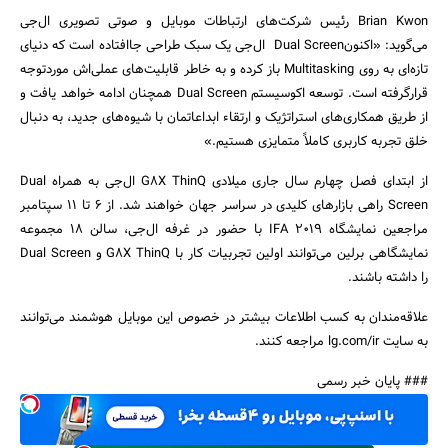
Brian Kwon رئیس شرکت‌های ارتباطات موبایل و صوتی تصویری ال‌جی
می‌گوید‫: «اکنونDual Screen ال‌جی یک سبک طراحی جاافتاده است که دنیای
تازه‌ای به روی Multitasking باز کرده و به خاطر قابلیت‌های عملی‌اش موردتوجه
قرارگرفته است‫. توسعه اکوسیستم Dual Screen همچنان ادامه خواهد یافت و
از طریق همکاری‌های استراتژیک و ارتقاء ابداعاتمان با شیوه‌های جدید، به دنبال
خلق تجربه کاربری کاملاً متمایزی هستیم‫.»
از ابتدای فصل چهارم سال جاری میلادی G8X ThinQ ال‌جی به همراه Dual
Screen راهی بازارهای کلیدی در سراسر جهان خواهند شد. از ۶ تا ۱۱ سپتامبر
مراجعین نمایشگاه IFA 2019 با حضور در غرفه ال‌جی، سالن ۱۸ مجموعه
نمایشگاهی برلین می‌توانند اولین تجربیات کار با G8X ThinQ و Dual Screen
را داشته باشند.
علاقه‌مندان به کسب اطلاعات بیشتر در خصوص این موبایل هوشمند می‌توانند
به سایت lg.com/ir مراجعه کنند.
### پایان خبر رسمی