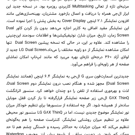
مرتبه‌ای تازه از تعالی Multitasking کاربردی روزمره بود. در نسخه جدید این
ابزار ال‌جی همراه با دریافت و اعمال بازخورد مشتریان، ‌بهینه‌سازی‌هایی مانند
افزودن نمایشگر ۲.۱ اینچی Cover Display به بخش پشتی را اجرا نموده است.
این نمایشگر مفید اضافی به کاربر اجازه می‌دهد بدون باز کردن کاور Dual
Screen زمان، تاریخ، میزان شارژ، نوتیفیکیشن‌ها و اطلاعات سودمند این‌چنینی
را مشاهده کند. علاوه بر این، در حالی‌ که نسخه پیشین Dual Screen تنها
امکان مشاهده نمایشگر از دو زاویه مختلف را می‌داد،LG Dual Screen جدید از
لولای آزاد ۳۶۰ درجه‌ای تازه‌ای بهره می‌برد که مانند لپ‌تاپ امکان تماشای
صفحه از هر زاویه‌ای را فراهم می‌آورد.
جدیدترین اسمارت‌فون سری G ال‌جی به نمایشگر ۶.۴ اینچی (همانند نمایشگر
Dual Screen) مجهز شده و هنگام نصب درون نمایشگر دوم Dual Screen،
لذت و بهره‌وری استفاده از تلفن را دو چندان خواهد کرد. سنسور اثرانگشت
G8X ThinQ ال‌جی زیر صفحه نمایشگر قرارگرفته تا باز کردن قفل موبایل
ساده‌تر از همیشه شود. اگر چه استفاده از سنسورها برای تنظیم خودکار میزان
نور نمایشگر موضوع جدیدی نیست، اما در LG G8X ThinQ سنسور نور محیطی
علاوه بر تنظیم میزان روشنایی نمایشگر، کنتراست صفحه را هم به‌گونه‌ای
جستجو
تنظیم می‌کند که میزان جزئیات به حداکثر رسیده و خستگی چشم هم تا حد
ممکن کم شود. در دوربین سلفی از شیوه برش لنز محبوب Waterdrop