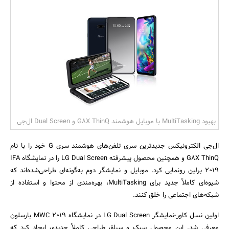
بانک، بیمه و سرمایه
مسکن و ساختمان
بهبود MultiTasking با موبایل هوشمند G8X ThinQ و Dual Screen ال‌جی
ال‌جی الکترونیکس جدید‌ترین سری تلفن‌های هوشمند سری G خود را با نام
G8X ThinQ و همچنین محصول پیشرفته LG Dual Screen را در نمایشگاه IFA
2019 برلین رونمایی کرد. موبایل و نمایشگر دوم به‌گونه‌ای طراحی‌شده‌اند که
شیوه‌ای کاملاً جدید برای MultiTasking، بهره‌مندی از محتوا و استفاده از
شبکه‌های اجتماعی را خلق کنند.
اولین نسل کاور-نمایشگر LG Dual Screen در نمایشگاه MWC 2019 بارسلون
معرفی شد. این محصول سبک و سیاق طراحی کاملاً جدیدی ایجاد کرد که