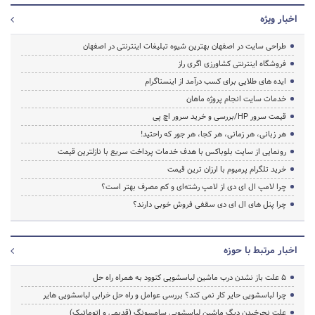
اخبار ویژه
طراحی سایت در اصفهان بهترین شیوه تبلیغات اینترنتی در اصفهان
فروشگاه اینترنتی کشاورزی اگری راز
ایده های طلایی برای کسب درآمد از اینستاگرام
خدمات سایت انجام پروژه ماهان
قیمت سرور HP/بررسی و خرید سرور اچ پی
هر زبانی، هر زمانی، هر کجا، هر جور که راحتید!
رونمایی از سایت بلوباکس با هدف خدمات پرداخت سریع با نازلترین قیمت
خرید تلگرام پرمیوم با ارزان ترین قیمت
چرا لامپ ال ای دی از لامپ رشته‌ای و کم مصرف بهتر است؟
چرا پنل های ال ای دی سقفی فروش خوبی دارند؟
اخبار مرتبط با حوزه
5 علت باز نشدن درب ماشین لباسشویی کنوود به همراه راه حل
چرا لباسشویی حایر کار نمی کند؟ بررسی عوامل و راه حل خرابی لباسشویی هایر
علت نچرخیدن دیگ ماشین لباسشویی سامسونگ (قدیمی و اتوماتیک)