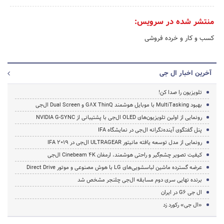
منتشر شده در سرویس:
کسب و کار و خرده فروشی
آخرین اخبار ال جی
تلویزیون را صدا کن!
بهبود MultiTasking با موبایل هوشمند G8X ThinQ و Dual Screen ال‌جی
رونمایی از اولین تلویزیون‌های OLED ال‌جی با پشتیبانی از NVIDIA G-SYNC
پنل گفتگوی آینده‌نگرانه ال‌جی در نمایشگاه IFA
رونمایی از مدل توسعه‌ یافته مانیتور ULTRAGEAR ال‌جی در IFA 2019
کیفیت تصویر چشم‌گیر و راحتی هوشمند، ارمغان Cinebeam 4K ال‌جی
عرضه گسترده ماشین لباسشویی‌های LG با هوش مصنوعی و موتور Direct Drive
برنده نهایی سری دوم مسابقه ال‌جی چلنجر مشخص شد
ال جی G6 در ایران
«ال جی» رکورد زد