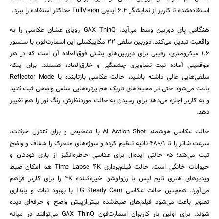
استفاده‌شده تا کاربر از نمایشگر ۶.۴ اینچی FullVision حداکثر استفاده را ببرد.
هنگامی پای دوربین وسط می‌آید، G8X ThinQ رویای عشاق عکاسی را به
واقعیت تبدیل می‌کند. دوربین سلفی ۳۲ مگاپیکسلی این اسمارت‌فون با سنسور
۱.۶ میکرومتری، رقیبی برای دوربین‌های پشتی فوق‌العاده آن است که در هر
موقعیتی آماده ثبت تصاویری چشمگیر و خارق‌العاده هستند. برای اینکه
سلفی‌هایی عالی داشته باشید، حالت عکاسی بازتابنده یا Reflector Mode
باعث می‌شود حتی در محیط‌های تاریک هم پرتره‌هایی سلفی واضحی ثبت کنید
و به کاربر اجازه می‌دهد برای رسیدن به حالت موردنظرش، رنگ نور را هم تغییر
دهد.
حالت عکاسی هوشمند AI Action Shot با تشخیص و برای کنترل حرکات،
سرعت شاتر را تا ۴۸۰/۱ ثانیه تنظیم کرده و سوژه‌های متحرک را شفاف و واضح
ثبت می‌کند؛ که حالتی ایده‌ال برای عکاسی خاطره‌انگیز از بازی کودکان و
حیوانات خانگی است. حالت فیلم‌برداری Time Lapse 4K هم امکان ضبط
ویدیوهای هنری تایم لپس با رزولوشن خیره‌کننده 4K را برای کاربر فراهم
می‌آورد. همچنین حالت عکاسی LG Steady Cam با بهبود ثبات و پایداری
تصویر باعث می‌شود فیلم‌های ضبط‌شده بیش‌ازپیش واضح و حرفه‌ای دیده
شوند. برای اولین بار کاربران اسمارت‌فون G8X ThinQ می‌توانند در میانه