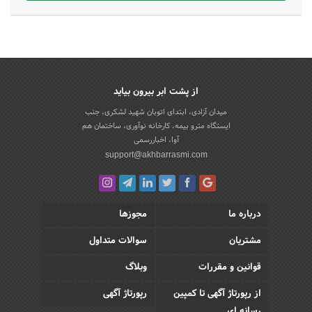
از پشت ابر بیرون بیاید
میدان آزادی، ابتدای اتوبان شهید لشکری، جنب
ایستگاه مترو بیمه، کارخانه نوآوری، ساختمان هم
آوا، اخباررسمی
support@akhbarrasmi.com
درباره ما
مجوزها
مشتریان
سوالات متداول
قوانین و مقررات
وبلاگ
از رپورتاژ آگهی تا کمپین
رپورتاژ آگهی
رسانه ای