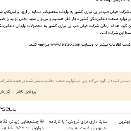
 مرحله فروش برسانیم.»
شرکت فیض طب در بی نیازی کشور به واردات محصولات مشابه از اروپا و آمریکای شم
ان کرد. هدف آرمانی شرکت فیض طب بی نیازی کشور به محصولات وارداتی دندانپزشکی
توسط این شرکت است.»
ت بیشتر به وبسایت www.feizteb.com مراجعه کنند.
منتشر کننده را تایید می‌کند ولی مسئولیت صحت مطلب منتشر شده بر عهده ناشر اس
پروفایل ناشر
گزارش 
بهترین
ساینا داری برای فروش؟ با کارنامه
🎯 چشم‌هایی زیباتر، نگا
به بهترین قیمت بفروش!
جوان‌تر! ✨ 25% تخفیف