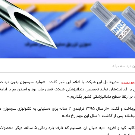
 درد سه بوله
یض طب
، مدیرعامل این شرکت با اعلام این خبر گفت: «تولید سرسوزن بدون درد د
نقطه عطفی بر فعالیت‌های تولید تخصصی دندانپزشکی شرکت فیض طب بود و امیدواریم با ادامه
بر ارتقا سطح دندانپزشکی کشور بگذاریم.»
او به تشریح این دستاورد پرداخت و گفت: «از سال 1395 فرایندی 3 ساله برای دستیابی به تکنول
 گذشت 2 سال این مهم رخ داد.»
وی بر ادامه روند موجود تاکید کرد و افزود: «به دنبال آن هستیم که ظرف باز