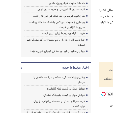
خدمات سایت انجام پروژه ماهان
قیمت سرور HP/بررسی و خرید سرور اچ پی
الی اشاره
و تصریح کرد: «متاسفانه در تولید صنعت دندانپزشکی کشور دچار فقر هستیم و می‌توان سهم بخش تولید را حدود 10 درصد
هر زبانی، هر زمانی، هر کجا، هر جور که راحتید!
 با تولید
رونمایی از سایت بلوباکس با هدف خدمات پرداخت
سریع با نازلترین قیمت
خرید تلگرام پرمیوم با ارزان ترین قیمت
چرا لامپ ال ای دی از لامپ رشته‌ای و کم مصرف بهتر
است؟
چرا پنل های ال ای دی سقفی فروش خوبی دارند؟
اخبار مرتبط با حوزه
ت.
وقتی جزئیات سنگی، شخصیت یک ساختمان را
تخلف
میسازد
عوامل موثر بر قیمت لوله گالوانیزه
عوامل موثر بر قیمت بلبرینگ صنعتی
قیمت میلگرد بستر در سه ماه پرالتهاب؛ از زبان
هی
تولیدکننده
دوزینگ پمپ اتاترون یا اینجکتا؟ مقایسه‌ای که قبل از