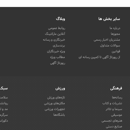
سایر بخش ها
وبلاگ
درباره ما
روابط عمومی
مجوزها
آنلاین مارکتینگ
مشتریان اخبار رسمی
خبرنگاری و رسانه
سوالات متداول
برندسازی
قوانین
ویژه خبرنگاران
از رپورتاژ آگهی تا کمپین رسانه ای
مطالب ویژه
رپورتاژ آگهی
فرهنگی
ورزش
سبک 
رسانه‌ها
تازه‌های ورزش
سلامت 
نشریات و کتاب
مکان‌های ورزشی
روانشن
سینما و تئاتر
تجهیزات ورزشی
مد و ل
موسیقی
باشگاه‌ها
سرگرمی
هنرهای تجسمی
دکوراس
صنایع دستی