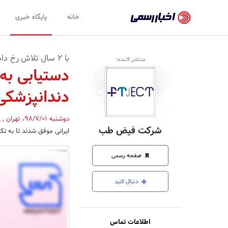
اخبار
خانه
پایگاه خبری
رسمی
-
با 2 سال تلاش رخ داد
منتشر کننده:
اخبار
دستیابی به 
تایید
دندانپزشکی
شده
شرکت‌ها،
دوشنبه 98/7/01
،
تهران
,
(
شرکت فیض طب
ایرانی موفق شدند تا به ت
سازمان‌ها
و
صفحه رسمی
روابط
دنبال کنید
عمومی‌ها
اطلاعات تماس