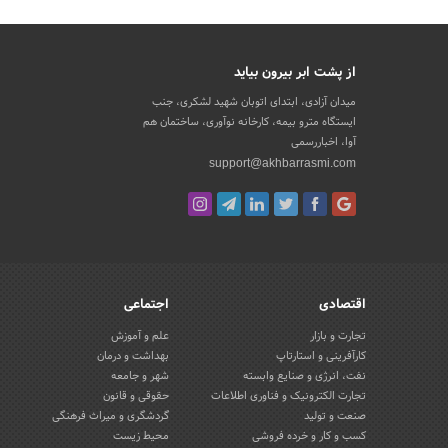
از پشت ابر بیرون بیاید
میدان آزادی، ابتدای اتوبان شهید لشکری، جنب
ایستگاه مترو بیمه، کارخانه نوآوری، ساختمان هم
آوا، اخباررسمی
support@akhbarrasmi.com
اقتصادی
اجتماعی
تجارت و بازار
علم و آموزش
کارآفرینی و استارتاپ
بهداشت و درمان
نفت، انرژی و صنایع وابسته
شهر و جامعه
تجارت الکترونیک و فناوری اطلاعات
حقوقی و قانون
صنعت و تولید
گردشگری و میراث فرهنگی
کسب و کار و خرده فروشی
محیط زیست