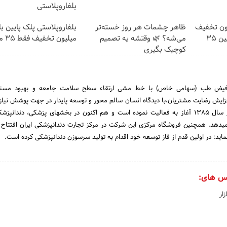
بلفاروپلاستی
تی با 10 میلیون تخفیف
ظاهر چشمات هر روز خسته‌تر
می‌شه؟ 🌿 وقتشه یه تصمیم
میلیون تخفیف فقط 3۵ میلیون 👀
کوچیک بگیری
ی فیض طب (سهامی خاص) با خط مشی ارتقاء سطح سلامت جامعه و بهبود مست
فزایش رضایت مشتریان،با دیدگاه انسان سالم محور و توسعه پایدار در جهت پوشش نی
درمان و سلامت جامعه از سال 1385 آغاز به فعالیت نموده است و هم اکنون در بخشهای پزشکی، دندا
 میدهد. همچنین فروشگاه مرکزی این شرکت در مرکز تجارت دندانپزشکی ایران افتتاح گ
ید: در اولین قدم از فاز توسعه خود اقدام به تولید سرسوزن دندانپزشکی کرده است.
س های:
ار