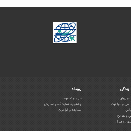
زندگی
رویداد
و زیبایی
حراج و تخفیف
اسی و موفقیت
جشنواره، نمایشگاه و همایش
باس
مسابقه و فراخوان
 و تفریح
یون و منزل