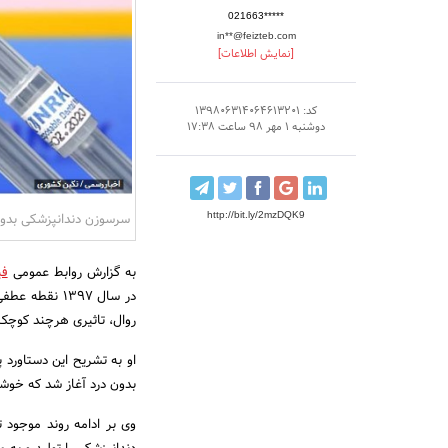
021663*****
in**@feizteb.com
[نمایش اطلاعات]
کد: 139806314064613201
دوشنبه 1 مهر 98 ساعت 17:38
http://bit.ly/2mzDQK9
سرسوزن دندانپزشکی بدون
به گزارش روابط عمومی
ف
در سال 1397 
روال، تاثیری هرچند کوچک 
بدون درد آغاز شد که خوشبختانه پس از