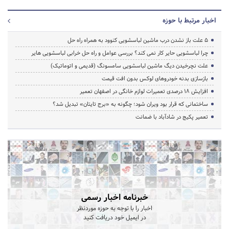
اخبار مرتبط با حوزه
5 علت باز نشدن درب ماشین لباسشویی کنوود به همراه راه حل
چرا لباسشویی حایر کار نمی کند؟ بررسی عوامل و راه حل خرابی لباسشویی هایر
علت نچرخیدن دیگ ماشین لباسشویی سامسونگ (قدیمی و اتوماتیک)
بازسازی بدنه خودروهای لوکس بدون افت قیمت
افزایش ۱۸ درصدی تعمیرات لوازم خانگی در اصفهان تعمیر
ساختمانی که قرار بود ویران شود؛ چگونه به «برج تایتان» تبدیل شد؟
تعمیر پکیج در شادآباد با ضمانت
خبرنامه اخبار رسمی
اخبار را با توجه به حوزه موردنظر
در ایمیل خود دریافت کنید