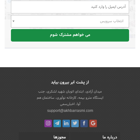
انتخاب سرویس
می خواهم مشترک شوم
از پشت ابر بیرون بیاید
میدان آزادی، ابتدای اتوبان شهید لشکری، جنب
ایستگاه مترو بیمه، کارخانه نوآوری، ساختمان هم
آوا، اخباررسمی
support@akhbarrasmi.com
درباره ما
مجوزها