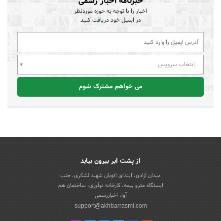
خبرنامه اخبار رسمی
اخبار را با توجه به حوزه موردنظر
در ایمیل خود دریافت کنید
انتخاب سرویس
می خواهم مشترک شوم
از پشت ابر بیرون بیاید
میدان آزادی، ابتدای اتوبان شهید لشکری، جنب
ایستگاه مترو بیمه، کارخانه نوآوری، ساختمان هم
آوا، اخباررسمی
support@akhbarrasmi.com