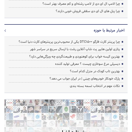
چرا لامپ ال ای دی از لامپ رشته‌ای و کم مصرف بهتر است؟
چرا پنل های ال ای دی سقفی فروش خوبی دارند؟
اخبار مرتبط با حوزه
چرا پرینتر کارت فارگو DTC1500 یکی از محبوب‌ترین پرینترهای کارت دنیا است؟
پتاری اولین هایپر پت شاپ آنلاین رشت با ارسال سریع در سراسر شهر
بهترین کیسه خواب برای کوهنوردی و طبیعت‌گردی چه ویژگی‌هایی دارد؟
دیسپلی مرغ سوخاری چیست ؟ معرفی تولید کننده
بهترین تاب کودک در منزل کدام است؟
پارک خودکار خودروهای چینی | در ایران جواب می دهد؟
نکات مهم در انتخاب تسمه بسته بندی