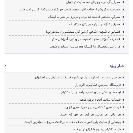
معرفی آژانس دیجیتال هم سایت در تهران
مصاحبه و گزارش از جناب آقای سعید فتحی چوبقلو بنیان گذار کبابی امیر بناب
معرفی مختصر فاطمه کلانتری و مروری بر نظرات ایشان
معرفی 8 آژانس برتر دیجیتال مارکتینگ
آشنایی با شیهان اشرفی (رزمی کار، شمشیر زن سامورایی)
تخفیف آموزش سئو | تخفیف برای دوره آموزشی سئو
در آژانس دیجیتال مارکتینگ هم سایت استخدام شوید
اخبار ویژه
طراحی سایت در اصفهان بهترین شیوه تبلیغات اینترنتی در اصفهان
فروشگاه اینترنتی کشاورزی اگری راز
ایده های طلایی برای کسب درآمد از اینستاگرام
خدمات سایت انجام پروژه ماهان
قیمت سرور HP/بررسی و خرید سرور اچ پی
هر زبانی، هر زمانی، هر کجا، هر جور که راحتید!
رونمایی از سایت بلوباکس با هدف خدمات پرداخت سریع با نازلترین قیمت
خرید تلگرام پرمیوم با ارزان ترین قیمت