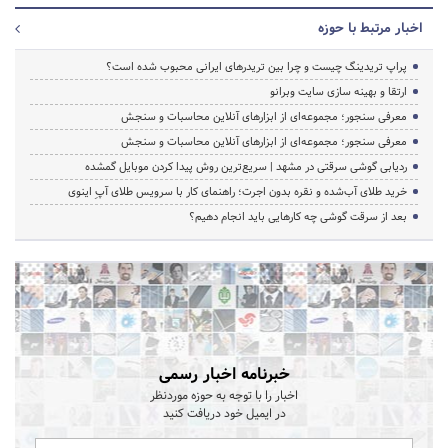
اخبار مرتبط با حوزه
پراپ تریدینگ چیست و چرا بین تریدرهای ایرانی محبوب شده است؟
ارتقا و بهینه سازی سایت وبرانو
معرفی سنجور؛ مجموعه‌ای از ابزارهای آنلاین محاسبات و سنجش
معرفی سنجور؛ مجموعه‌ای از ابزارهای آنلاین محاسبات و سنجش
ردیابی گوشی سرقتی در مشهد | سریع‌ترین روش پیدا کردن موبایل گمشده
خرید طلای آب‌شده و نقره بدون اجرت؛ راهنمای کار با سرویس طلای آپِ اینوی
بعد از سرقت گوشی چه کارهایی باید انجام دهیم؟
خبرنامه اخبار رسمی
اخبار را با توجه به حوزه موردنظر
در ایمیل خود دریافت کنید