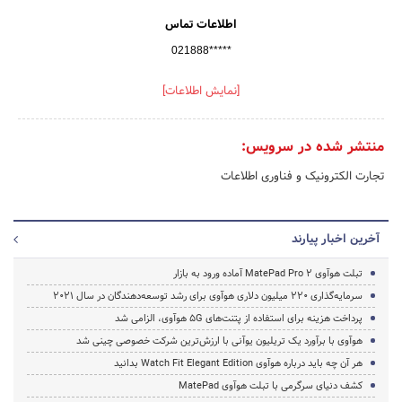
اطلاعات تماس
021888*****
[نمایش اطلاعات]
منتشر شده در سرویس:
تجارت الکترونیک و فناوری اطلاعات
آخرین اخبار پیارند
تبلت هوآوی MatePad Pro 2 آماده ورود به بازار
سرمایه‌گذاری 220 میلیون دلاری هوآوی برای رشد توسعه‌دهندگان در سال 2021
پرداخت هزینه برای استفاده از پتنت‌های 5G هوآوی، الزامی شد
هوآوی با برآورد یک تریلیون یوآنی با ارزش‌ترین شرکت خصوصی چینی شد
هر آن چه باید درباره هوآوی Watch Fit Elegant Edition بدانید
کشف دنیای سرگرمی با تبلت هوآوی MatePad