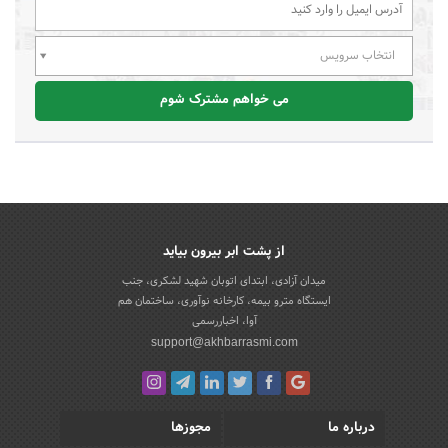
انتخاب سرویس
می خواهم مشترک شوم
از پشت ابر بیرون بیاید
میدان آزادی، ابتدای اتوبان شهید لشکری، جنب
ایستگاه مترو بیمه، کارخانه نوآوری، ساختمان هم
آوا، اخباررسمی
support@akhbarrasmi.com
درباره ما
مجوزها