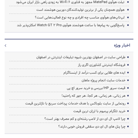
تبلت هوآوی MatePad مجهز به فناوری Wi-Fi 6 به زودی راهی بازار ایران می‌شود
هوآوی همچنان یکی از برترین تولیدکنندگان دوربین هوشمند است
لپ‌تاپ‌های هوآوی مناسب چه افرادی و چه نوع فعالیت‌هایی است؟
پاسخ‌گویی به پیام‌ها با ساعت هوشمند هوآوی Watch GT 2 Pro امکان‌پذیر شد
اخبار ویژه
طراحی سایت در اصفهان بهترین شیوه تبلیغات اینترنتی در اصفهان
فروشگاه اینترنتی کشاورزی اگری راز
ایده های طلایی برای کسب درآمد از اینستاگرام
خدمات سایت انجام پروژه ماهان
قیمت سرور HP/بررسی و خرید سرور اچ پی
هر زبانی، هر زمانی، هر کجا، هر جور که راحتید!
رونمایی از سایت بلوباکس با هدف خدمات پرداخت سریع با نازلترین قیمت
خرید تلگرام پرمیوم با ارزان ترین قیمت
چرا لامپ ال ای دی از لامپ رشته‌ای و کم مصرف بهتر است؟
چرا پنل های ال ای دی سقفی فروش خوبی دارند؟