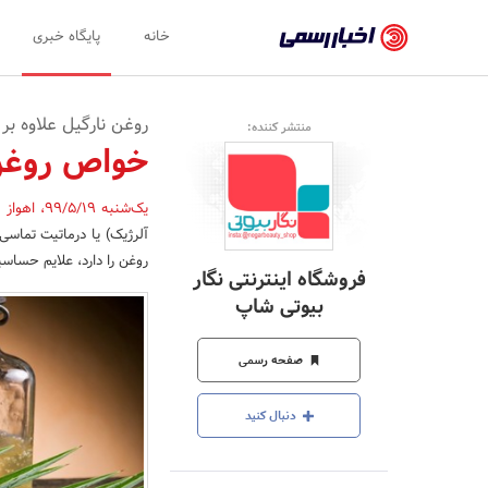
اخبار
خانه
پایگاه خبری
رسمی
-
روغن نارگیل علاوه بر
منتشر کننده:
اخبار
خواص روغن 
تایید
یک‌شنبه 99/5/19
،
اهواز
,
شده
آلرژیک) یا درماتیت تماس
شرکت‌ها،
روغن را دارد، علایم حساسی
فروشگاه اینترنتی نگار
سازمان‌ها
بیوتی شاپ
و
صفحه رسمی
روابط
عمومی‌ها
دنبال کنید