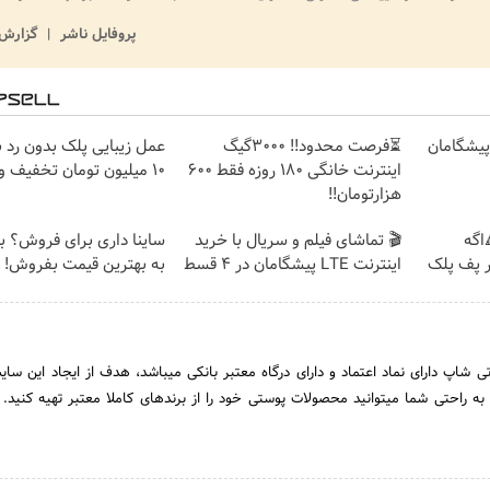
پروفایل ناشر
گزارش 
ت پیشگامان
⏳فرصت محدود!! 3000گیگ
عمل زیبایی پلک بدون رد 
اینترنت خانگی 180 روزه فقط 600
۱۰ میلیون تومان تخفیف ویژه
هزارتومان!!
اگه
🎬 تماشای فیلم و سریال با خرید
ساینا داری برای فروش؟ با 
ر پف پلک
اینترنت LTE پیشگامان در 4 قسط
به بهترین قیمت بفروش!
وتی شاپ دارای نماد اعتماد و دارای درگاه معتبر بانکی میباشد، هدف از ایجاد این سا
راحتی شما میتوانید محصولات پوستی خود را از برندهای کاملا معتبر تهیه کنید. ن