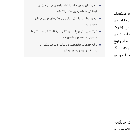
بیمارستان بدون دخانیات آذربایجان‌غربی میزبان
فرهنگی هفته بدون دخانیات شد
ی معتقدند
درمان بواسیر با لیزر؛ یکی از روش‌های نوین درمان
دارای این
هموروئید
اکسی (شوک
شرکت پرستاری پارسیان کلین؛ ارتقاء کیفیت زندگی با
ده از این
مراقبتی حرفه‌ای و دلسوزانه
ه این نوع
ارائه خدمات تخصصی و زیبایی دندانپزشکی با
کنید. اگر
جدیدترین روش‌های درمان
و با خواص
ک جایگزین
که فوایدی