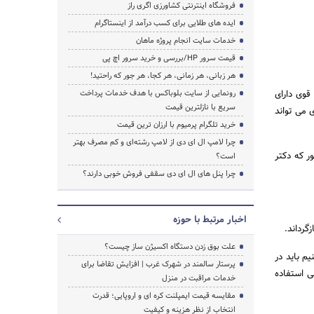
فروشگاه اینترنتی کشاورزی اگری راز
ایده های طلایی برای کسب درآمد از اینستاگرام
جستجو
خدمات سایت انجام پروژه ماهان
قیمت سرور HP/بررسی و خرید سرور اچ پی
هر زبانی، هر زمانی، هر کجا، هر جور که راحتید!
قوی دارای
رونمایی از سایت بلوباکس با هدف خدمات پرداخت
سریع با نازلترین قیمت
 می تواند
خرید تلگرام پرمیوم با ارزان ترین قیمت
چرا لامپ ال ای دی از لامپ رشته‌ای و کم مصرف بهتر
ر که دکتر
است؟
چرا پنل های ال ای دی سقفی فروش خوبی دارند؟
اخبار مرتبط با حوزه
گرداند.
علت بوق زدن دستگاه اکسیژن ساز چیست؟
م باید در
پرستار سالمند در شهرک غرب | افزایش تقاضا برای
ی استفاده
خدمات مراقبت در منزل
مقایسه قیمت ایمپلنت کره ای و اروپایی؛ قدرت
انتخاب از نظر هزینه و کیفیت