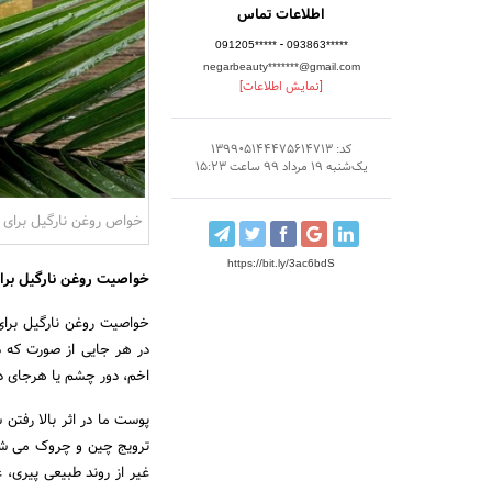
اطلاعات تماس
-
091205*****
093863*****
negarbeauty*******@gmail.com
[نمایش اطلاعات]
کد: 139905144475614713
یک‌شنبه 19 مرداد 99 ساعت 15:23
خواص روغن نارگیل برای
https://bit.ly/3ac6bdS
خواصیت روغن نارگیل بر
خواصیت روغن نارگیل برای
در هر جایی از صورت که د
اخم، دور چشم یا هرجای د
پوست ما در اثر بالا رفت
ترویج چین و چروک می شد
غیر از روند طبیعی پیری