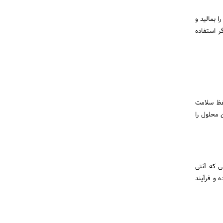
 محل جوشها را بمالید و
ر استفاده
رین مواد برای حفظ سلامت
 محلول را
 که آنتی
 و فرآیند