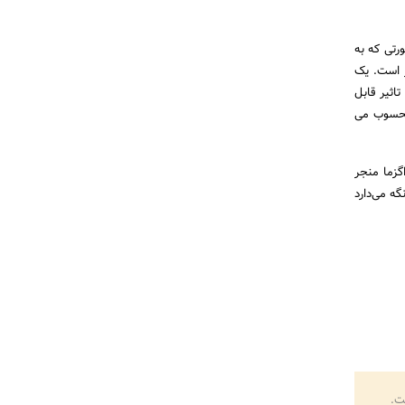
رتی که به
ر است. یک
ارگیل تاثیر قابل
محسوب می
 روغن نارگیل به کاهش ۶۸ درصدی شدت اگزما منجر
ه می‌دارد
ت.