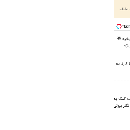
تخلف
بخیه 🎁
کارنامه
یت کمک به
گار بیوتی