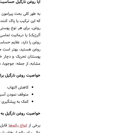
آیا روغن نارگیل حساسیت
به طور کلی بحث پیرامون م
که این ترکیب یا پاک کنند
روغن، برای هر نوع پوستی
آلرژیک) یا درماتیت تماس
روغن را دارد، علایم حساسی
روغن هستید، بهتر است مق
پوستتان تحریک و دچار خا
مشابه، از جمله: جوجوبا، دا
خواصیت روغن نارگیل بر
کاهش التهاب
متوقف نمودن آسیب 
کمک به پیشگیری ا
خواصیت روغن نارگیل به ع
برخی از
انواع بالم‌ها
قابل 
عالی برای بالم لب‌های شیم