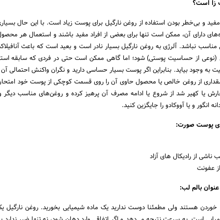
 زا است؟
فید و بی‌خطر بودن استفاده از روغن نارگیل برای پوست زیاد است. با این حال بسیار
ه‌های دارای آن، ممکن است تنها برای بعضی از افراد مفید باشند و استعمال هر محصول 
 مناسب نباشد. آلرژی به روغن نارگیل بسیار نادر است و بعید است که باعث آنافیل
ی (نوعی از حساسیت پوستی) شود؛ اما گاهی ممکن است حتی در فردی که سابقه استفا
ت به وجود بیاید. بنابراین اگر پوست بسیار حساسی دارید و نگران واکنش احتمالی آن ب
داری از روغن خالص یا محصول حاوی آن را روی قسمت کوچکی از پوست خود امتحان 
رش یا کهیر شد از شروع یا ادامه مصرف آن پرهیز کرده و روغن‌های مناسب دیگر 
نه انگور و یا آووکادو را جایگزین کنید.
ای پوست صورت:
ناشی از رادیکال های آزاد
ز عفونت
نوان بالم لب:
خوردن هستند ولی مطمئنا دوست ندارید یک ماده شیمیایی بخورید. روغن نارگیل ی
یایی است. به سرعت نتیجه می‌دهد و اگر اتفاقی وارد دهان شود، نه تنها ضرر ندارد بل