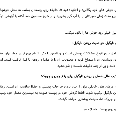
مقداری روغن نارگیل را روی جوش های خود بگذارید و اجازه دهید ۱۵ دقیقه روی پوستتان بماند. نه
ین مدت زمان صورتتان را با آب گرم بشویید و از هیچ محصول ضد آکنه یا آرایشی دیگ
یل خیلی زود جوش ها را نالود میکند.
 نارگیل خواصیت روغن نارگیل :
خشکی پوست، یکی از عوامل برای انواع مشکلات پوستی است و ویتامین E یکی از ضروری ت
تامین ای را سوراخ کرده و محتویات آن را با مقداری روغن نارگیل ترکیب کنید. این
داده و پی از چند دقیقه، شست و شو دهید.
یب عالی عسل و روغن نارگیل برای رفع چین و چروک:
 درمان های خانگی برای از بین بردن جراحات پوستی و حفظ سلامت آن است. زمانی
 نارگیل ترکیب شود، قطعا گردش خود در پوست صورت به بیشترین مقدار خود رسیده
ن و چروک ها، سرعت بیشتری خواهد گرفت.
 و روی پوست ماساژ دهید.