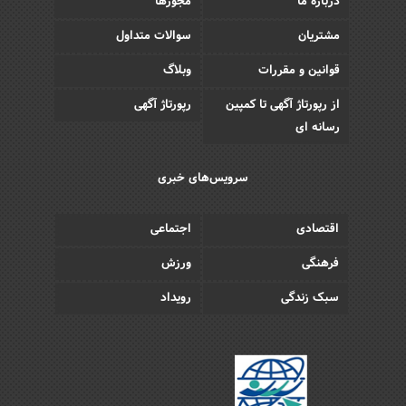
درباره ما
مجوزها
مشتریان
سوالات متداول
قوانین و مقررات
وبلاگ
از رپورتاژ آگهی تا کمپین
رپورتاژ آگهی
رسانه ای
سرویس‌های خبری
اقتصادی
اجتماعی
فرهنگی
ورزش
سبک زندگی
رویداد