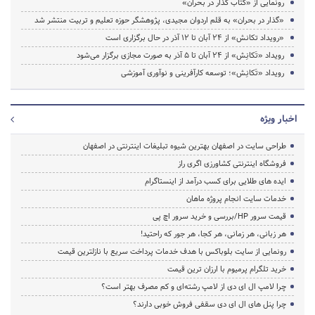
رونمایی از «کتاب گذار در بحران»
«گذار در بحران» به قلم اردوان مجیدی، پژوهشگر حوزه تعلیم و تربیت منتشر شد
«رویداد تکانش» از 24 آبان تا 12 آذر در حال برگزاری است
رویداد «تَکانِش» از ۲۴ آبان تا ۵ آذر به صورت مجازی برگزار می‌شود
رویداد «تَکانِش»؛ توسعه کارآفرینی و نوآوری آموزشی
اخبار ویژه
طراحی سایت در اصفهان بهترین شیوه تبلیغات اینترنتی در اصفهان
فروشگاه اینترنتی کشاورزی اگری راز
ایده های طلایی برای کسب درآمد از اینستاگرام
خدمات سایت انجام پروژه ماهان
قیمت سرور HP/بررسی و خرید سرور اچ پی
هر زبانی، هر زمانی، هر کجا، هر جور که راحتید!
رونمایی از سایت بلوباکس با هدف خدمات پرداخت سریع با نازلترین قیمت
خرید تلگرام پرمیوم با ارزان ترین قیمت
چرا لامپ ال ای دی از لامپ رشته‌ای و کم مصرف بهتر است؟
چرا پنل های ال ای دی سقفی فروش خوبی دارند؟