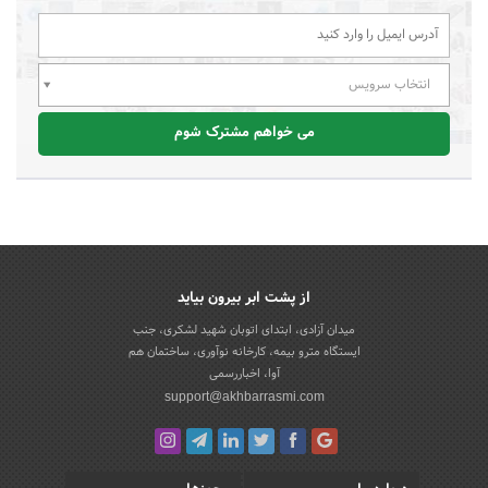
انتخاب سرویس
می خواهم مشترک شوم
از پشت ابر بیرون بیاید
میدان آزادی، ابتدای اتوبان شهید لشکری، جنب
ایستگاه مترو بیمه، کارخانه نوآوری، ساختمان هم
آوا، اخباررسمی
support@akhbarrasmi.com