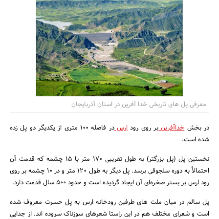
بانک، بیمه و سرمایه
مسکن و ساختمان
معرفی پل های تاریخی خدا آفرین در استان آذربایجان
در بخش
خداآفرین
بر روى رود
ارس
در فاصله ۱۰۰ مترى از یکدیگر دو پل زده
شده است.
نخستین پل (پل بزرگتر) به طول تقریبى ۱۷۰ متر با ۱۵ چشمه که قدمت آن
احتمالاً به دوره سلجوقى برسد. پل دیگر به طول ۱۲۰ متر و در ۱۰ چشمه بر روى
رود ارس بر بستر صخره‌اى آن ایجاد گردیده است و حدود ۵۰۰ سال قدمت دارد.
پل سالم در میان ملت های طرفین رودخانه ارس به پل حسرت معروف شده
است و شعرای مختلف هم در این راستا شعرهای سوزناک سروده اند. از جدایی