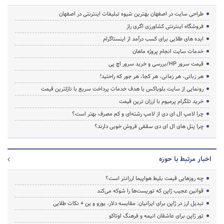
طراحی سایت در اصفهان بهترین شیوه تبلیغات اینترنتی در اصفهان
فروشگاه اینترنتی کشاورزی اگری راز
ایده های طلایی برای کسب درآمد از اینستاگرام
خدمات سایت انجام پروژه ماهان
قیمت سرور HP/بررسی و خرید سرور اچ پی
هر زبانی، هر زمانی، هر کجا، هر جور که راحتید!
رونمایی از سایت بلوباکس با هدف خدمات پرداخت سریع با نازلترین قیمت
خرید تلگرام پرمیوم با ارزان ترین قیمت
چرا لامپ ال ای دی از لامپ رشته‌ای و کم مصرف بهتر است؟
چرا پنل های ال ای دی سقفی فروش خوبی دارند؟
اخبار مرتبط با حوزه
چه روزهایی قیمت بلیط هواپیما ارزانتر است؟
قوانین عجیب ژاپن که توریست‌ها را شوکه می‌کند
تبدیل ارز در ژاپن برای ایرانیان: مقایسه دلار، یورو و ین + نکات طلایی
تور ژاپن برای عاشقان انیمه و فرهنگ اوتاکو