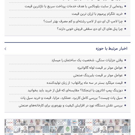
رونمایی از سایت بلوباکس با هدف خدمات پرداخت سریع با نازلترین قیمت
خرید تلگرام پرمیوم با ارزان ترین قیمت
چرا لامپ ال ای دی از لامپ رشته‌ای و کم مصرف بهتر است؟
چرا پنل های ال ای دی سقفی فروش خوبی دارند؟
اخبار مرتبط با حوزه
وقتی جزئیات سنگی، شخصیت یک ساختمان را میسازد
عوامل موثر بر قیمت لوله گالوانیزه
عوامل موثر بر قیمت بلبرینگ صنعتی
قیمت میلگرد بستر در سه ماه پرالتهاب؛ از زبان تولیدکننده
دوزینگ پمپ اتاترون یا اینجکتا؟ مقایسه‌ای که قبل از خرید باید بخوانید
سیل پات چیست؟ بررسی کامل کاربرد، عملکرد، مزایا، قیمت و خرید سیل پات
بررسی نقش دستگاه نورد در افزایش کیفیت و بهره‌وری برای کارخانه‌های صنعتی