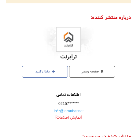
درباره منتشر کننده:
ترابرنت
صفحه رسمی
دنبال کنید
اطلاعات تماس
021577*****
in**@taraabar.net
[نمایش اطلاعات]
منتشر شده در سرویس: