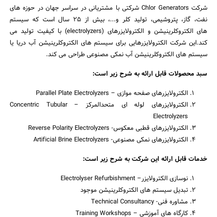
شرکت Chlor Generators شرکتی با مشتریانی در سراسر جهان در حوزه های
نفت، گاز، پتروشیمی، تولید کلر و...، بیش از 25 سال است که سیستم
های الکتروکلرینیشن و الکترولایزرهای (electrolyzers) با کیفیت تولید می
کند.این شرکت الکترولایزرهایی برای سیستم های الکتروکلرینیشن آب دریا یا
سیستم های الکتروکلرینیشن آب نمکی مصنوعی طراحی می کند.
سبد محصولات قابل ارائه به شرح زیر است:
الکترولایزرهای صفحه موازی – Parallel Plate Electrolyzers
الکترولایزرهای لوله ای متحدالمرکز – Concentric Tubular
Electrolyzers
الکترولایزرهای قطبی معکوس- Reverse Polarity Electrolyzers
الکترولایزرهای نمکی مصنوعی- Artificial Brine Electrolyzers
خدمات قابل ارائه این شرکت به شرح زیر است:
نوسازی الکترولایزر– Electrolyser Refurbishment
تبدیل سیستم های الکتروکلرینیشن موجود
مشاوره فنی- Technical Consultancy
کارگاه های آموزشی – Training Workshops