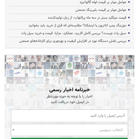
عوامل موثر بر قیمت لوله گالوانیزه
عوامل موثر بر قیمت بلبرینگ صنعتی
قیمت میلگرد بستر در سه ماه پرالتهاب؛ از زبان تولیدکننده
دوزینگ پمپ اتاترون یا اینجکتا؟ مقایسه‌ای که قبل از خرید باید بخوانید
سیل پات چیست؟ بررسی کامل کاربرد، عملکرد، مزایا، قیمت و خرید سیل پات
بررسی نقش دستگاه نورد در افزایش کیفیت و بهره‌وری برای کارخانه‌های صنعتی
خبرنامه اخبار رسمی
اخبار را با توجه به حوزه موردنظر
در ایمیل خود دریافت کنید
انتخاب سرویس