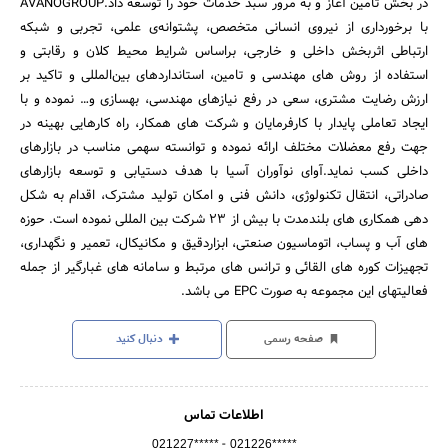
در بخش تامین آغاز و به مرور سبد خدمات خود را توسعه داد.AVANOGROUP
با برخورداری از نیروی انسانی متخصص، پشتوانه‌ی علمی، تجربی و شبکه
ارتباطی اثربخش داخلی و خارجی، براساس شرایط محیط کلان و رقابتی و
استفاده از روش های مهندسی و تامین، استانداردهای بین‌المللی و تاکید بر
ارزش رضایت مشتری، سعی در رفع نیازهای مهندسی، بهسازی و… نموده و با
ایجاد تعاملی پایدار با کارفرمایان و شرکت های همکار، راه کارهایی بهینه در
جهت رفع معضلات مختلف ارائه نموده و توانسته سهمی مناسب در بازارهای
داخلی کسب نماید.آوای نوآوران آسیا با هدف دستیابی و توسعه بازارهای
صادراتی، انتقال تکنولوژی، دانش فنی و امکان تولید مشترک، اقدام به شکل
دهی همکاری های بلندمدت با بیش از 23 شرکت بین المللی نموده است. حوزه
های آب و پساب، اتوماسیون صنعتی، ابزاردقیق و مکانیکال، تعمیر و نگهداری،
تجهیزات کوره های القائی و ترانس های مرتبط و سامانه های غبارگیر از جمله
فعالیتهای این مجموعه به صورت EPC می باشد.
صفحه رسمی
دنبال کنید
اطلاعات تماس
-
021227*****
021226*****