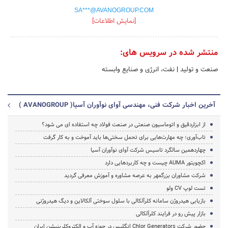
SA***@AVANOGROUP.COM
[نمایش اطلاعات]
منتشر شده در سرویس های:
صنعت و تولید
|
نفت، انرژی و صنایع وابسته
آخرین اخبار شرکت فنی، مهندسی آوای نوآوران آسیا( AVANOGROUP )
از ابزاردقیق و اتوماسیون صنعتی در صنعت فولاد چه استفاده ای می شود؟
تاب‌آوری؛ چه مهارت‌هایی برای تحمل سختی‌ها باید آموخت و به کار گرفت
چهاردهمین سالگرد تاسیس شرکت آوای نوآوران آسیا
اکچویتور AUMA چیست و چه کاربردهایی دارد
شرکت مشاوران بزرگمهر به عرصه مشاوره و آموزش معرفی گردید
تست لوپ CV ولو
بازیابی هیدروژن سامانه کلرآلکالی با سلول سوختی آلکالاین و دیگ هیدروژنی
بازار پیش رو در فرایند کلرآلکالی
حضور شرکت Chlor Generators انگلیس در حوزه آب و الکتروکلرینیشن ایران