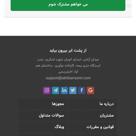
می خواهم مشترک شوم
از پشت ابر بیرون بیاید
میدان آزادی، ابتدای اتوبان شهید لشکری، جنب
ایستگاه مترو بیمه، کارخانه نوآوری، ساختمان هم
آوا، اخباررسمی
support@akhbarrasmi.com
درباره ما
مجوزها
مشتریان
سوالات متداول
قوانین و مقررات
وبلاگ