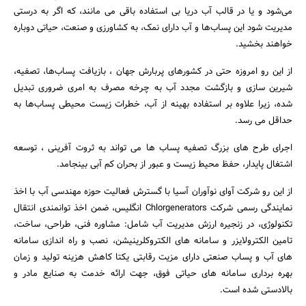
می‌شود و یا در قالب آب دریا بی استفاده باقی می مانند، که اگر به درستی
مدیریت شود این پساب‌ها و آب دارای نمک، به کشاورزی و صنعت، حیاتی دوباره
خواهند بخشید.
از این رو امروزه حتی در کشورهای پربارش جهان ، بازیافت پساب‌ها، تصفیه،
شیرین سازی و بازگشت مجدد آب به چرخه مصرف به امری ضروری تبدیل
شده، زیرا علاوه بر استفاده بهینه از آب، خطرات زیست محیطی پساب‌ها به
حداقل می رسد.
اجرای طرح های بزرگ تصفیه پساب ها می تواند به ثروت آفرینی ، توسعه
اشتغال پایدار، حفظ محیط زیست و عبور از بحران کم آبی بینجامد.
از این رو شرکت آوای نوآوران آسیا با گسترش فعالیت حوزه مهندسی آب با اخذ
نمایندگی رسمی شرکت Chlorgenerators انگلیس، ضمن اخذ توانمندی انتقال
تکنولوژی، در زنجیره ارزش مدیریت آب شامل: مشاوره فنی، طراحی، ساخت،
جستجو
تامین الکترولایزر و سامانه های الکتروکلرینیشن، نصب و راه اندازی سامانه
های آب و پساب صنعتی دارای مزیت رقابتی یکتا کاهش هزینه تولید و زمان
بهره برداری سامانه های حیاتی فوق، جهت ارائه خدمت به صنایع مادر و
بالادستی شده است.