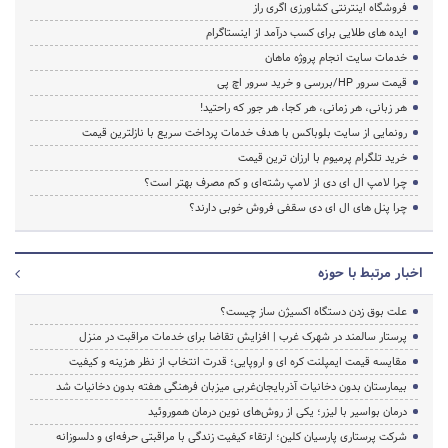
فروشگاه اینترنتی کشاورزی اگری راز
ایده های طلایی برای کسب درآمد از اینستاگرام
خدمات سایت انجام پروژه ماهان
قیمت سرور HP/بررسی و خرید سرور اچ پی
هر زبانی، هر زمانی، هر کجا، هر جور که راحتید!
رونمایی از سایت بلوباکس با هدف خدمات پرداخت سریع با نازلترین قیمت
خرید تلگرام پرمیوم با ارزان ترین قیمت
چرا لامپ ال ای دی از لامپ رشته‌ای و کم مصرف بهتر است؟
چرا پنل های ال ای دی سقفی فروش خوبی دارند؟
اخبار مرتبط با حوزه
علت بوق زدن دستگاه اکسیژن ساز چیست؟
پرستار سالمند در شهرک غرب | افزایش تقاضا برای خدمات مراقبت در منزل
مقایسه قیمت ایمپلنت کره ای و اروپایی؛ قدرت انتخاب از نظر هزینه و کیفیت
بیمارستان بدون دخانیات آذربایجان‌غربی میزبان فرهنگی هفته بدون دخانیات شد
درمان بواسیر با لیزر؛ یکی از روش‌های نوین درمان هموروئید
شرکت پرستاری پارسیان کلین؛ ارتقاء کیفیت زندگی با مراقبتی حرفه‌ای و دلسوزانه