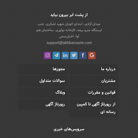
از پشت ابر بیرون بیاید
میدان آزادی، ابتدای اتوبان شهید لشکری، جنب
ایستگاه مترو بیمه، کارخانه نوآوری، ساختمان هم
آوا، اخباررسمی
support@akhbarrasmi.com
درباره ما
مجوزها
مشتریان
سوالات متداول
قوانین و مقررات
وبلاگ
از رپورتاژ آگهی تا کمپین
رپورتاژ آگهی
رسانه ای
سرویس‌های خبری