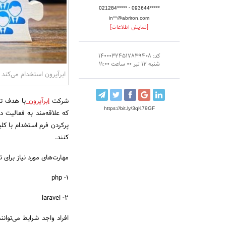
-
021284*****
093644*****
in**@abriron.com
[نمایش اطلاعات]
کد: 14000324517839408
شنبه 12 تیر 00 ساعت 11:00
ابرآیرون استخدام می‌کند
شرکت
ابرآیرون
با هدف تک
https://bit.ly/3qK79GF
که علاقه‌مند به فعالیت 
پرکردن فرم استخدام با کل
کنند.
مهارت‌های مورد نیاز برای ت
1- php
2- laravel
افراد واجد شرایط می‌توا