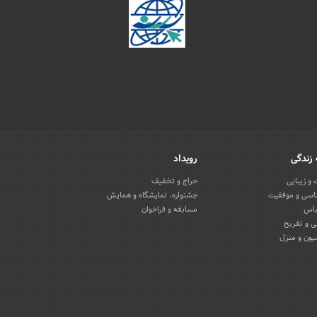
زندگی
رویداد
و زیبایی
حراج و تخفیف
اسی و موفقیت
جشنواره، نمایشگاه و همایش
باس
مسابقه و فراخوان
 و تفریح
یون و منزل