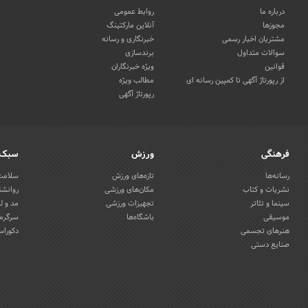
درباره ما
روابط عمومی
مجوزها
آنلاین مارکتینگ
مشتریان اخبار رسمی
خبرنگاری و رسانه
سوالات متداول
برندسازی
قوانین
ویژه خبرنگاران
از رپورتاژ آگهی تا کمپین رسانه ای
مطالب ویژه
رپورتاژ آگهی
فرهنگی
ورزش
سبک 
رسانه‌ها
تازه‌های ورزش
سلامت 
نشریات و کتاب
مکان‌های ورزشی
روانشن
سینما و تئاتر
تجهیزات ورزشی
مد و ل
موسیقی
باشگاه‌ها
سرگرمی
هنرهای تجسمی
دکوراس
صنایع دستی