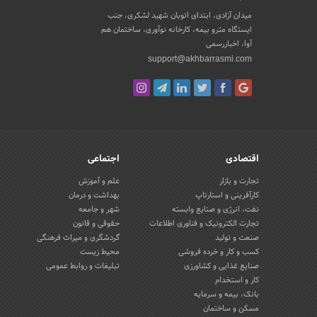
میدان آزادی، ابتدای اتوبان شهید لشکری، جنب
ایستگاه مترو بیمه، کارخانه نوآوری، ساختمان هم
آوا، اخباررسمی
support@akhbarrasmi.com
اقتصادی
اجتماعی
تجارت و بازار
علم و آموزش
کارآفرینی و استارتاپ
بهداشت و درمان
نفت، انرژی و صنایع وابسته
شهر و جامعه
تجارت الکترونیک و فناوری اطلاعات
حقوقی و قانون
صنعت و تولید
گردشگری و میراث فرهنگی
کسب و کار و خرده فروشی
محیط زیست
صنایع غذایی و کشاورزی
تبلیغات و روابط عمومی
کار و استخدام
بانک، بیمه و سرمایه
مسکن و ساختمان