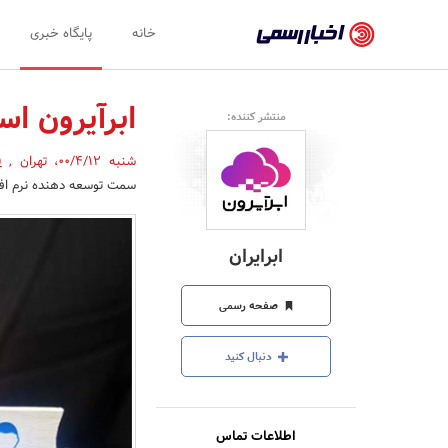
اخبار
خانه
پایگاه خبری
رسمی
-
ابرآیرون اس
منتشر کننده:
اخبار
شنبه 00/4/12
،
تهران
,
(
تایید
سمت توسعه دهنده نرم افزا
شده
شرکت‌ها،
ابرایران
سازمان‌ها
و
صفحه رسمی
روابط
دنبال کنید
عمومی‌ها
اطلاعات تماس