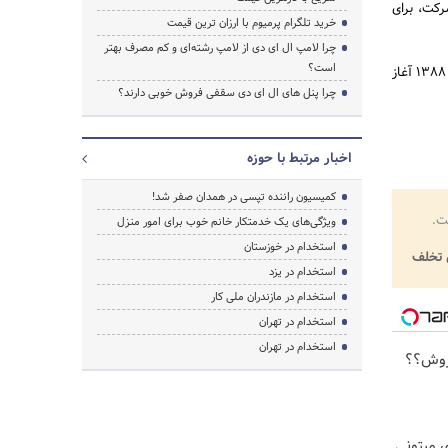
 شرکت، برای
خرید تلگرام پرمیوم با ارزان ترین قیمت
چرا لامپ ال ای دی از لامپ رشته‌ای و کم مصرف بهتر
است؟
شرکت ابرآیرون ارائه دهنده نرم افزار های مدیریت کسب و کار در ایران است. این شرکت فعالیت خود را از سال 1388 آغاز
چرا پنل های ال ای دی سقفی فروش خوبی دارند؟
اخبار مرتبط با حوزه
کمیسیون راننده تپسی در همدان صفر شد!
ت.
ویژگی‌های یک خدمتکار خانم خوب برای امور منزل
استخدام در خوزستان
تخلف
استخدام در یزد
استخدام در مازندران ملی کار
استخدام در تهران
استخدام در تهران
فروش؟؟
ی میتونی