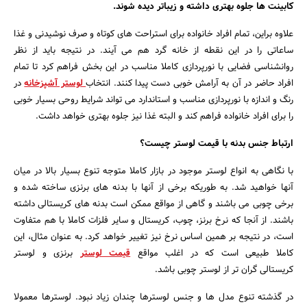
کابینت ها جلوه بهتری داشته و زیباتر دیده شوند.
علاوه براین، تمام افراد خانواده برای استراحت های کوتاه و صرف نوشیدنی و غذا
ساعاتی را در این نقطه از خانه گرد هم می آیند. در نتیجه باید از نظر
روانشناسی فضایی با نورپردازی کاملا مناسب در این بخش فراهم کرد تا تمام
افراد حاضر در آن به آرامش خوبی دست پیدا کنند. انتخاب
لوستر آشپزخانه
در
رنگ و اندازه با نورپردازی مناسب و استاندارد می تواند شرایط روحی بسیار خوبی
را برای افراد خانواده فراهم کند و البته غذا نیز جلوه بهتری خواهد داشت.
ارتباط جنس بدنه با قیمت لوستر چیست؟
جستجو
با نگاهی به انواع لوستر موجود در بازار کاملا متوجه تنوع بسیار بالا در میان
آنها خواهید شد. به طوریکه برخی از آنها با بدنه های برنزی ساخته شده و
برخی چوبی می باشند و گاهی از مواقع ممکن است بدنه های کریستالی داشته
باشند. از آنجا که نرخ برنز، چوب، کریستال و سایر فلزات کاملا با هم متفاوت
است، در نتیجه بر همین اساس نرخ نیز تغییر خواهد کرد. به عنوان مثال، این
کاملا طبیعی است که در اغلب مواقع
قیمت لوستر
برنزی و لوستر
کریستالی گران تر از لوستر چوبی باشد.
در گذشته تنوع مدل ها و جنس لوسترها چندان زیاد نبود. لوسترها معمولا