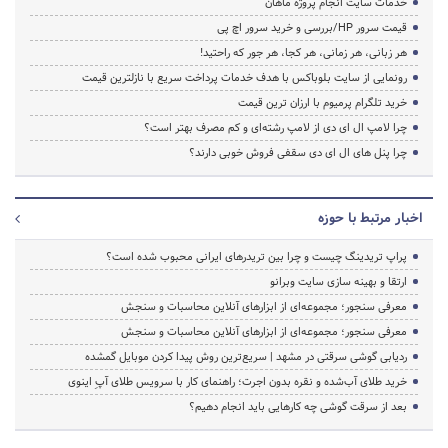
خدمات سایت انجام پروژه ماهان
قیمت سرور HP/بررسی و خرید سرور اچ پی
هر زبانی، هر زمانی، هر کجا، هر جور که راحتید!
رونمایی از سایت بلوباکس با هدف خدمات پرداخت سریع با نازلترین قیمت
خرید تلگرام پرمیوم با ارزان ترین قیمت
چرا لامپ ال ای دی از لامپ رشته‌ای و کم مصرف بهتر است؟
چرا پنل های ال ای دی سقفی فروش خوبی دارند؟
اخبار مرتبط با حوزه
پراپ تریدینگ چیست و چرا بین تریدرهای ایرانی محبوب شده است؟
ارتقا و بهینه سازی سایت وبرانو
معرفی سنجور؛ مجموعه‌ای از ابزارهای آنلاین محاسبات و سنجش
معرفی سنجور؛ مجموعه‌ای از ابزارهای آنلاین محاسبات و سنجش
ردیابی گوشی سرقتی در مشهد | سریع‌ترین روش پیدا کردن موبایل گمشده
خرید طلای آب‌شده و نقره بدون اجرت؛ راهنمای کار با سرویس طلای آپِ اینوی
بعد از سرقت گوشی چه کارهایی باید انجام دهیم؟