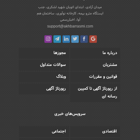
میدان آزادی، ابتدای اتوبان شهید لشکری، جنب
ایستگاه مترو بیمه، کارخانه نوآوری، ساختمان هم
آوا، اخباررسمی
support@akhbarrasmi.com
درباره ما
مجوزها
مشتریان
سوالات متداول
قوانین و مقررات
وبلاگ
از رپورتاژ آگهی تا کمپین
رپورتاژ آگهی
رسانه ای
سرویس‌های خبری
اقتصادی
اجتماعی