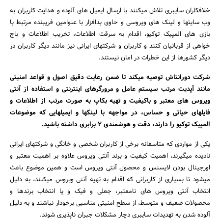
خلافکاران سایبری تلاش میکنند با ارسال ایمیل های آلوده و هدایت کاربران به
وب سایتها و لینک های ویروسی و حاوی بدافزار با عنوامین فریبنده مرتبط با
بازی های المپیک توکیو، اقدام به سرقت اطلاعات، تخریب اطلاعات و باج
خواهی از قربانیان کنند و کاربران و شرکتهای ایرانی نیز مانند دیگر کاربران در
دیگر کشورها از این خطرات در امان نیستند.
شرکت دورانتاش توصیه میکند تا ضمن رعایت دقیق اصول و قواعد امنیتی
مانند آپدیت مرتب سیستم عامل و مرورگرهای اینترنتی و استفاده از آنتی
ویروس های معتبر و باکیفیت و تهیه بکاپ به صورت مرتب از اطلاعات و
جستجو
فایلهای حیاتی و حساس، در مواجهه با لینکها و ایمیلهایی که موضوعات
المپیک توکیو را دارند، دقت و هوشمندی 2 برابری داشته باشید.
یکی از مواردی که متاسفانه برخی از کاربران شخصی و خانگی و شرکتهای ایرانی
نادیده میگیرند، اهمیت کیفیت و برند آنتی ویروس علاوه بر اهمیت معتبر و
اورجینال بودن لایسنس و محصول آنتی ویروس است و همین موضوع باعث
میشود تا بسیاری از کاربرانی که اقدام به تهیه آنتی ویروس میکنند، به دلیل
انتخاب آنتی ویروس های نامعتبر، جعلی و فیک و یا انتخاب برندها و
محصولات ضعیف و متوسط، از سطح امنیتی مناسبی برخودار نباشند و به دلیل
آلوده شدن به تهدیدات سایبری دچار مشکلات جبران ناپذیری شوند.