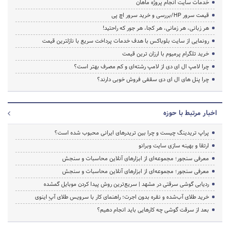
خدمات سایت انجام پروژه ماهان
قیمت سرور HP/بررسی و خرید سرور اچ پی
هر زبانی، هر زمانی، هر کجا، هر جور که راحتید!
رونمایی از سایت بلوباکس با هدف خدمات پرداخت سریع با نازلترین قیمت
خرید تلگرام پرمیوم با ارزان ترین قیمت
چرا لامپ ال ای دی از لامپ رشته‌ای و کم مصرف بهتر است؟
چرا پنل های ال ای دی سقفی فروش خوبی دارند؟
اخبار مرتبط با حوزه
پراپ تریدینگ چیست و چرا بین تریدرهای ایرانی محبوب شده است؟
ارتقا و بهینه سازی سایت وبرانو
معرفی سنجور؛ مجموعه‌ای از ابزارهای آنلاین محاسبات و سنجش
معرفی سنجور؛ مجموعه‌ای از ابزارهای آنلاین محاسبات و سنجش
ردیابی گوشی سرقتی در مشهد | سریع‌ترین روش پیدا کردن موبایل گمشده
خرید طلای آب‌شده و نقره بدون اجرت؛ راهنمای کار با سرویس طلای آپِ اینوی
بعد از سرقت گوشی چه کارهایی باید انجام دهیم؟