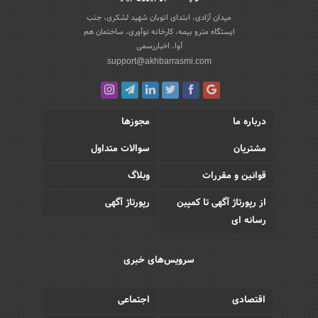
میدان آزادی، ابتدای اتوبان شهید لشکری، جنب
ایستگاه مترو بیمه، کارخانه نوآوری، ساختمان هم
آوا، اخباررسمی
support@akhbarrasmi.com
درباره ما
مجوزها
مشتریان
سوالات متداول
قوانین و مقررات
وبلاگ
از رپورتاژ آگهی تا کمپین
رپورتاژ آگهی
رسانه ای
سرویس‌های خبری
اقتصادی
اجتماعی