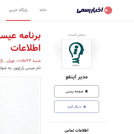
اخبار
خانه
پایگاه خبری
رسمی
-
برنامه عیسی 
منتشر کننده:
اخبار
اطلاعات
تایید
شده
شنبه 00/5/23
،
تهران
,
(ا
نام عیسی زارع‌پور، به عنو
شرکت‌ها،
مدیر اینفو
سازمان‌ها
و
صفحه رسمی
روابط
دنبال کنید
عمومی‌ها
اطلاعات تماس