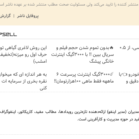
منتشر کننده را تایید می‌کند ولی مسئولیت صحت مطلب منتشر شده بر عهده ناشر اس
پروفایل ناشر
گزارش 
خرید شمش پلمپ طلاسی، از ۰.۵
🔥بدون تموم شدن حجم فیلم و
این روش لاغری گیاهی توی
سریال ببین !! با 3000گیگ اینترنت
حرف اول رو میزنه(تخفیف 
خانگی پیشگ
امشب)
خودرو 👈با
☄️3000گیگ اینترنت پرسرعت 6
به هر اندازه ای که میخوا
دقیق و
ماههه فقط ماهی 100هزارتومان!!
نقره بخری از سرمایه ات
کنی
یران (مدیر اینفو) ارائه‌دهنده تازه‌ترین رویدادها، مطالب مفید، کاریکاتور، اینفوگراف
ید در حوزه مدیریت و کارآفرینی است.