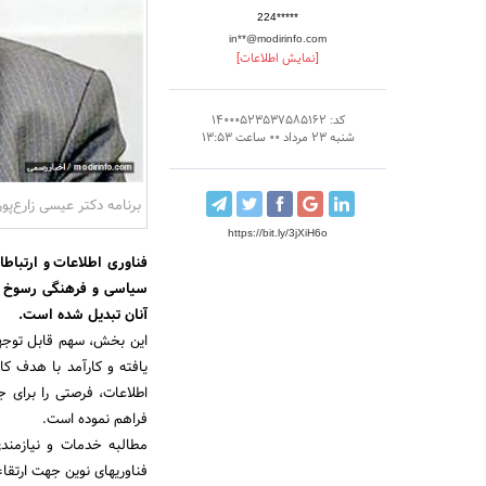
224*****
in**@modirinfo.com
[نمایش اطلاعات]
کد: 14000523537585162
شنبه 23 مرداد 00 ساعت 13:53
برنامه دکتر عیسی زارع‌پور 
https://bit.ly/3jXiH6o
فناوری اطلاعات و ارتباط
سیاسی و فرهنگی رسوخ و ا
آنان تبدیل شده است.
این بخش، سهم قابل توجهی
یافته و کارآمد با هدف کا
اطلاعات، فرصتی را برای
فراهم نموده است.
مطالبه خدمات و نیازمندی
فناوریهای نوین جهت ارتقاء