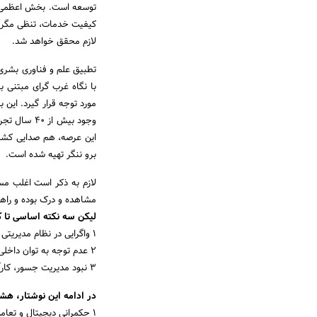
توسعه است. بخش اعظمی از 
کیفیت خدمات، تنظی مگری
لازم محقق خواهد شد.
تطبیق علم و فناوری بشری ب
با نگاه غرب گرای مبتنی ب
مورد توجه قرار گیرد. این 
وجود بیش ا
این عرصه، هم صدایی کشور
برو ننگر تهیه شده است.
لازم به ذکر است اغلب مس
مشاهده و درک بوده و راه
لیکن سه نکته اساسی تا 
1 واگرایی در نظام مدیریتی فناوری اطلاعات و وجود ساختارهای موازی؛
2 عدم توجه به توان داخلی و در نتیجه وابستگی و اعتماد بیش از حد به خارج از کشور
3 نبود مدیریت جسور، کارآمد، متخصص و درعین حال انقلابی در مدیریت عرصه کلان فناوری اطلاعات ارتباطات کشور
در ادامه این نوشتار، هش
1 حکمرانی دیجیتال و تعاملات بین المللی