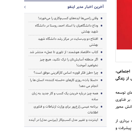
آخرین اخبار مدیر اینفو
وقتی زامبی‌ها ایده‌های‌ کسب‌وکاری‌ را می‌خورند!
وداع دانشگاهیان با استاد احمد روستا در دانشگاه
شهید بهشتی
افتتاح دو وب‌سایت در مرکز رشد دانشگاه شهید
بهشتى
کتاب «اقتصاد هوشمند؛ از تئوری تا عمل» منتشر شد
اگر منطقه آسایش‌تان را ترک نکنید، هیچ چیز
نخواهید آموخت!
جستجو
 اجتماعی،
چرا «طرز فکر قوی» اساس کارآفرینی موفق است؟
 از زندگی
«تسلا بات» روزی کارهای «خسته کننده» انسان ها را
انجام می دهد!
های توسعه
همه چیز درباره خریدن یک کسب و کار جدید به زبان
بر فناوری
ساده
انش محور
برنامه عیسی زارع‌پور برای وزارت ارتباطات‌ و فناوری‌
اطلاعات
اینترنت و تغییر مدل کسب‌وکار (بیزنس مدل‌) در آینده
برداری از
 پیشرفت و