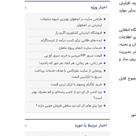
ه، افزایش
اخبار ویژه
یر موارد
طراحی سایت در اصفهان بهترین شیوه تبلیغات
اینترنتی در اصفهان
ه انقلابی
فروشگاه اینترنتی کشاورزی اگری راز
ی اطلاعات
ایده های طلایی برای کسب درآمد از اینستاگرام
ان و نخبه،
خدمات سایت انجام پروژه ماهان
 در مدیریت
قیمت سرور HP/بررسی و خرید سرور اچ پی
رون ساز و
هر زبانی، هر زمانی، هر کجا، هر جور که راحتید!
رونمایی از سایت بلوباکس با هدف خدمات پرداخت
سریع با نازلترین قیمت
وضوح قابل
خرید تلگرام پرمیوم با ارزان ترین قیمت
چرا لامپ ال ای دی از لامپ رشته‌ای و کم مصرف بهتر
است؟
چرا پنل های ال ای دی سقفی فروش خوبی دارند؟
اخبار مرتبط با حوزه