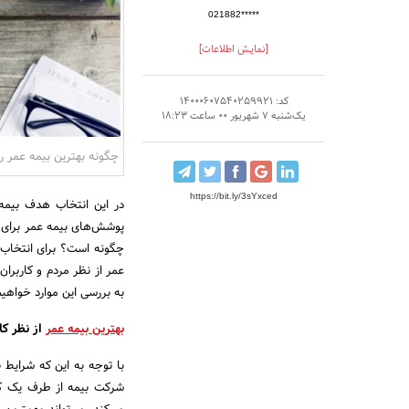
021882*****
[نمایش اطلاعات]
کد: 14000607540259921
یک‌شنبه 7 شهریور 00 ساعت 18:23
چگونه بهترین بیمه عمر ر
https://bit.ly/3sYxced
در این انتخاب هدف بیمه‌گ
پوشش‌­های بیمه عمر برای
چگونه است؟ برای انتخاب ب
عمر از نظر مردم و کاربران
به بررسی این موارد خواهی
بهترین بیمه عمر
از نظر کا
با توجه به این که شرایط 
شرکت بیمه از طرف یک کار