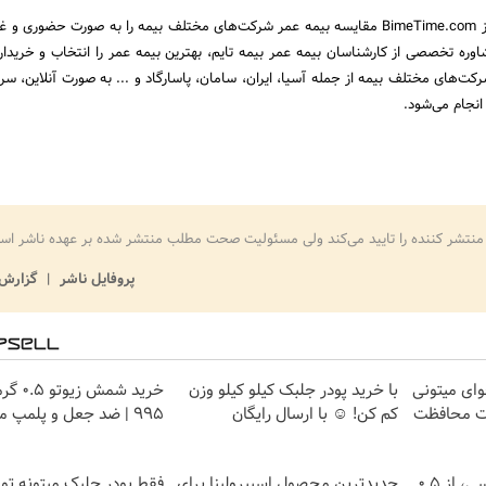
شما می‌توانید با استفاده از BimeTime.com مقایسه بیمه عمر شرکت‌های مختلف بیمه را به صورت حضو
شاوره تخصصی از کارشناسان بیمه عمر بیمه تایم، بهترین بیمه عمر را انتخاب و خریدار
کت‌های مختلف بیمه از جمله آسیا، ایران، سامان، پاسارگاد و ... به صورت آنلاین، سر
انجام می‌شود.
منتشر کننده را تایید می‌کند ولی مسئولیت صحت مطلب منتشر شده بر عهده ناشر اس
پروفایل ناشر
گزارش 
وای میتونی
با خرید پودر جلبک کیلو کیلو وزن
خرید شمش 
ات محافظت
کم کن! ☺ با ارسال رایگان
۹۹۵ | ضد جعل و پلمپ مخصوص
خرید شمش پلمپ طلاسی، از ۰.۵
جدیدترین محصول اسپیرولینا برای
فقط پودر جلبک میتونه تو