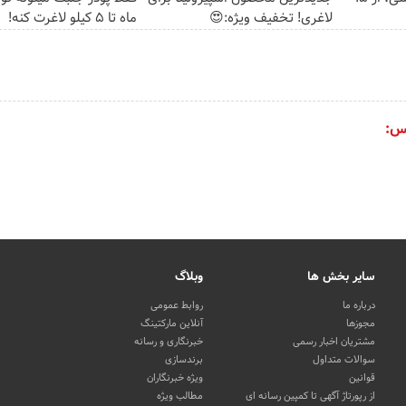
لاغری! تخفیف ویژه:😍
ماه تا 5 کیلو لاغرت کنه!
س:
سایر بخش ها
وبلاگ
درباره ما
روابط عمومی
مجوزها
آنلاین مارکتینگ
مشتریان اخبار رسمی
خبرنگاری و رسانه
سوالات متداول
برندسازی
قوانین
ویژه خبرنگاران
از رپورتاژ آگهی تا کمپین رسانه ای
مطالب ویژه