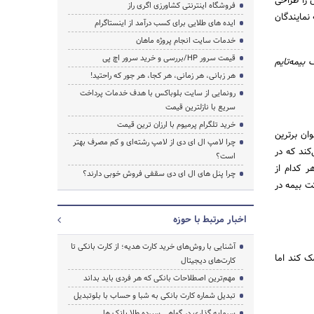
 را طراحی
فروشگاه اینترنتی کشاورزی اگری راز
 نمایندگان
ایده های طلایی برای کسب درآمد از اینستاگرام
خدمات سایت انجام پروژه ماهان
قیمت سرور HP/بررسی و خرید سرور اچ پی
ف بیمه
تایم
هر زبانی، هر زمانی، هر کجا، هر جور که راحتید!
رونمایی از سایت بلوباکس با هدف خدمات پرداخت
سریع با نازلترین قیمت
خرید تلگرام پرمیوم با ارزان ترین قیمت
وان برترین
چرا لامپ ال ای دی از لامپ رشته‌ای و کم مصرف بهتر
کند که در
است؟
 کدام از
چرا پنل های ال ای دی سقفی فروش خوبی دارند؟
ت بیمه در
اخبار مرتبط با حوزه
آشنایی با روش‌های خرید کارت هدیه؛ از کارت بانکی تا
ک کند اما
کارت‌های دیجیتال
مهم‌ترین اصطلاحات بانکی که هر فردی باید بداند
تبدیل شماره کارت بانکی به شبا و حساب با بلوتبدیل
سرمایه گذاری در گواهی سپرده طلا بانک ها