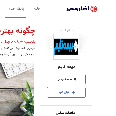
اخبار
خانه
پایگاه خبری
رسمی
-
چگونه بهتری
منتشر کننده:
اخبار
یک‌شنبه 00/6/07
،
تهران
,
تایید
مرکزی فعالیت می‌کنند و
شده
سوددهی و … بین آن‌ها وجو
شرکت‌ها،
بیمه تایم
سازمان‌ها
و
صفحه رسمی
روابط
دنبال کنید
عمومی‌ها
اطلاعات تماس