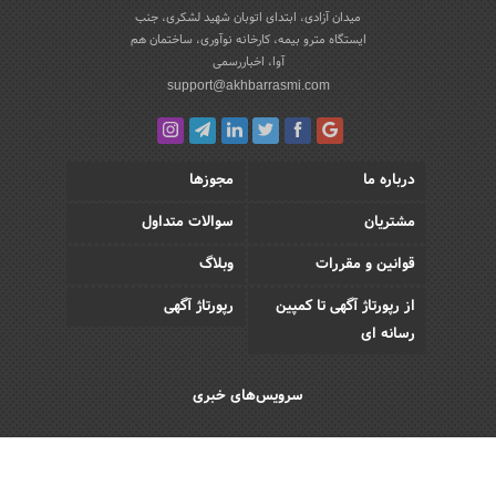
میدان آزادی، ابتدای اتوبان شهید لشکری، جنب
ایستگاه مترو بیمه، کارخانه نوآوری، ساختمان هم
آوا، اخباررسمی
support@akhbarrasmi.com
درباره ما
مجوزها
مشتریان
سوالات متداول
قوانین و مقررات
وبلاگ
از رپورتاژ آگهی تا کمپین
رپورتاژ آگهی
رسانه ای
سرویس‌های خبری
اقتصادی
اجتماعی