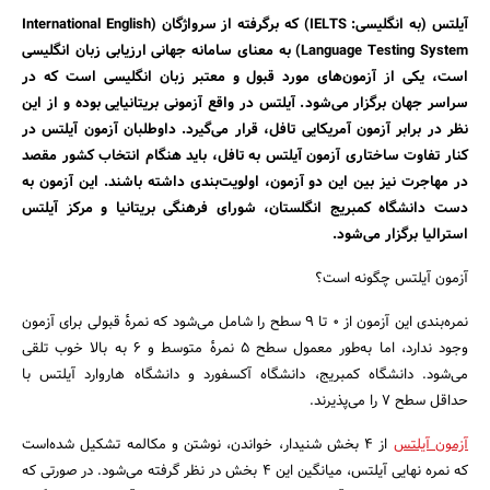
آیلتس (به انگلیسی: IELTS) که برگرفته از سرواژگان (International English
Language Testing System) به معنای سامانه جهانی ارزیابی زبان انگلیسی
است، یکی از آزمون‌های مورد قبول و معتبر زبان انگلیسی است که در
سراسر جهان برگزار می‌شود. آیلتس در واقع آزمونی بریتانیایی بوده و از این
نظر در برابر آزمون آمریکایی تافل، قرار می‌گیرد. داوطلبان آزمون آیلتس در
کنار تفاوت ساختاری آزمون آیلتس به تافل، باید هنگام انتخاب کشور مقصد
در مهاجرت نیز بین این دو آزمون، اولویت‌بندی داشته باشند. این آزمون به
دست دانشگاه کمبریج انگلستان، شورای فرهنگی بریتانیا و مرکز آیلتس
استرالیا برگزار می‌شود.
آزمون آیلتس چگونه است؟
نمره‌بندی این آزمون از ۰ تا ۹ سطح را شامل می‌شود که نمرهٔ قبولی برای آزمون
وجود ندارد، اما به‌طور معمول سطح ۵ نمرهٔ متوسط و ۶ به بالا خوب تلقی
می‌شود. دانشگاه کمبریج، دانشگاه آکسفورد و دانشگاه هاروارد آیلتس با
حداقل سطح ۷ را می‌پذیرند.
آزمون آیلتس
از ۴ بخش شنیدار، خواندن، نوشتن و مکالمه تشکیل شده‌است
که نمره نهایی آیلتس، میانگین این ۴ بخش در نظر گرفته می‌شود. در صورتی که