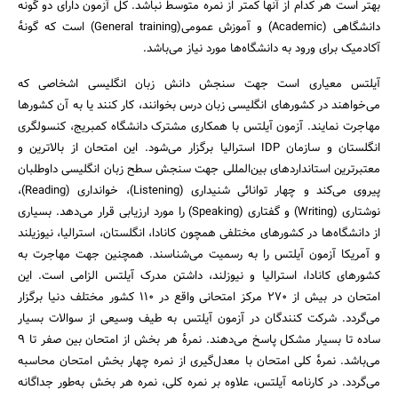
بهتر است هر کدام از آنها کمتر از نمره متوسط نباشد. کل آزمون دارای دو گونه
دانشگاهی (Academic) و آموزش عمومی(General training) است که گونهٔ
جستجو
آکادمیک برای ورود به دانشگاه‌ها مورد نیاز می‌باشد.
آیلتس معیاری است جهت سنجش دانش زبان انگلیسی اشخاصی که
می‌خواهند در کشورهای انگلیسی زبان درس بخوانند، کار کنند یا به آن کشورها
مهاجرت نمایند. آزمون آیلتس با همکاری مشترک دانشگاه کمبریج، کنسولگری
انگلستان و سازمان IDP استرالیا برگزار می‌شود. این امتحان از بالاترین و
معتبرترین استانداردهای بین‌المللی جهت سنجش سطح زبان انگلیسی داوطلبان
پیروی می‌کند و چهار توانائی شنیداری (Listening)، خوانداری (Reading)،
نوشتاری (Writing) و گفتاری (Speaking) را مورد ارزیابی قرار می‌دهد. بسیاری
از دانشگاه‌ها در کشورهای مختلفی همچون کانادا، انگلستان، استرالیا، نیوزیلند
و آمریکا آزمون آیلتس را به رسمیت می‌شناسند. همچنین جهت مهاجرت به
کشورهای کانادا، استرالیا و نیوزلند، داشتن مدرک آیلتس الزامی است. این
امتحان در بیش از ۲۷۰ مرکز امتحانی واقع در ۱۱۰ کشور مختلف دنیا برگزار
می‌گردد. شرکت کنندگان در آزمون آیلتس به طیف وسیعی از سوالات بسیار
ساده تا بسیار مشکل پاسخ می‌دهند. نمرهٔ هر بخش از امتحان بین صفر تا ۹
می‌باشد. نمرهٔ کلی امتحان با معدل‌گیری از نمره چهار بخش امتحان محاسبه
می‌گردد. در کارنامه آیلتس، علاوه بر نمره کلی، نمره هر بخش به‌طور جداگانه