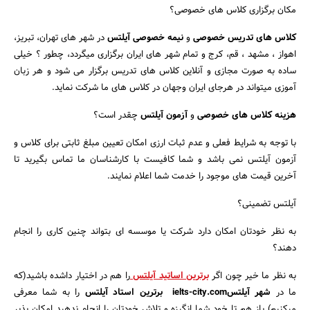
مکان برگزاری کلاس های خصوصی؟
کلاس های تدریس خصوصی
و
نیمه خصوصی آیلتس
در شهر های تهران، تبریز،
اهواز ، مشهد ، قم، کرج و تمام شهر های ایران برگزاری میگردد، چطور ؟ خیلی
ساده به صورت مجازی و آنلاین کلاس های تدریس برگزار می شود و هر زبان
آموزی میتواند در هرجای ایران وجهان در کلاس های ما شرکت نماید.
هزینه کلاس های خصوصی
و
آزمون آیلتس
چقدر است؟
با توجه به شرایط فعلی و عدم ثبات ارزی امکان تعیین مبلغ ثابتی برای کلاس و
آزمون آیلتس نمی باشد و شما کافیست با کارشناسان ما تماس بگیرید تا
آخرین قیمت های موجود را خدمت شما اعلام نمایند.
آیلتس تضمینی؟
به نظر خودتان امکان دارد شرکت یا موسسه ای بتواند چنین کاری را انجام
دهند؟
به نظر ما خیر چون اگر
برترین اساتید آیلتس
را هم در اختیار داشده باشید(که
ما در
شهر آیلتسielts-city.com
برترین استاد آیلتس
را به شما معرفی
میکنیم) باز هم تا خود شما انگیزه و تلاش خودتان را انجام ندهید امکان پذیر