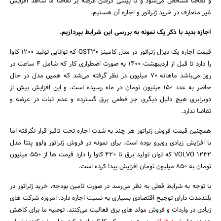
و تقاضا مشخص می‌شود و با پیشی گرفتن عرضه بر تقاضا ما شاهد افزایش
غیر متعارف در خرید ژنراتور و اجاره آن هستیم.
اجازه بدید با ذکر یک نمونه به بررسی این شرایط بپردازیم.
قیمت اجاره یک دیزل ژنراتور در مدل کامینز QST30 که توانایی تولید 1200 کاوا
را دارد تا قبل از اردیبهشت 1400 به صورت اضطراری کار که شامل 4 ساعت در
روز می‌باشد ماهانه 70 میلیون در نظر گرفته می‌شد که همین مدل در حال
حاضر به عدد 150 میلیون تومان در ماه رسیده است. و این افزایش بیش از
دوبرابری هیچ دلیل دیگری جز قطعی برق گسترده و عدم ثبات در عرضه و
تقاضا ندارد.
همچنین قیمت فروش ژنراتور هر چند به شدت اجاره تحت تائیر قرار نگرفته اما
با افزایش زیادی روبرو بوده است. برای نمونه در فروش ژنراتور ولوو پنتا مدل
VOLVO 1242 که توان تولید برق تا 420 کاوا را دارد قیمت ها از 550 میلیون
تومان به 850 میلیون تومان افزایش پیدا کرده است.
با توجه به شرایط فعلی به نظر می‌رسد در صورت تامین بودجه، خرید ژنراتور در
بلندمدت دارای توجیح اقتصادی بسیاری به نسبت اجاره دارد. امروزه شرکت های
زیادی در واردات و فروش مولد های برق فعالیت می‌کنند. توصیه ما برای کاهش