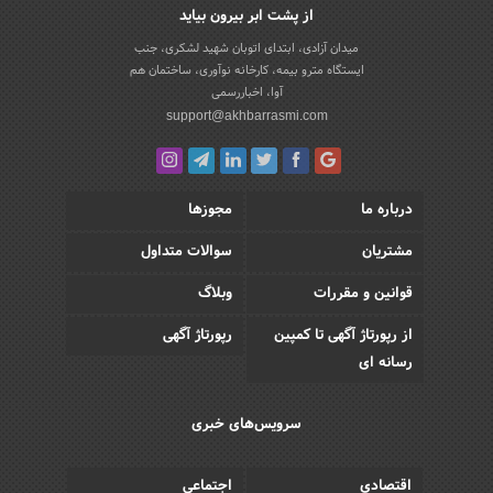
از پشت ابر بیرون بیاید
میدان آزادی، ابتدای اتوبان شهید لشکری، جنب
ایستگاه مترو بیمه، کارخانه نوآوری، ساختمان هم
آوا، اخباررسمی
support@akhbarrasmi.com
درباره ما
مجوزها
مشتریان
سوالات متداول
قوانین و مقررات
وبلاگ
از رپورتاژ آگهی تا کمپین
رپورتاژ آگهی
رسانه ای
سرویس‌های خبری
اقتصادی
اجتماعی