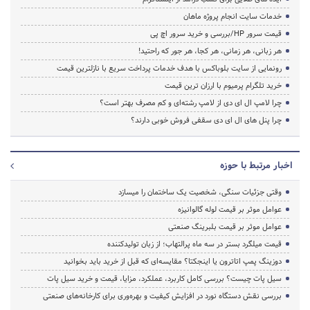
خدمات سایت انجام پروژه ماهان
قیمت سرور HP/بررسی و خرید سرور اچ پی
هر زبانی، هر زمانی، هر کجا، هر جور که راحتید!
رونمایی از سایت بلوباکس با هدف خدمات پرداخت سریع با نازلترین قیمت
خرید تلگرام پرمیوم با ارزان ترین قیمت
چرا لامپ ال ای دی از لامپ رشته‌ای و کم مصرف بهتر است؟
چرا پنل های ال ای دی سقفی فروش خوبی دارند؟
اخبار مرتبط با حوزه
وقتی جزئیات سنگی، شخصیت یک ساختمان را میسازد
عوامل موثر بر قیمت لوله گالوانیزه
عوامل موثر بر قیمت بلبرینگ صنعتی
قیمت میلگرد بستر در سه ماه پرالتهاب؛ از زبان تولیدکننده
دوزینگ پمپ اتاترون یا اینجکتا؟ مقایسه‌ای که قبل از خرید باید بخوانید
سیل پات چیست؟ بررسی کامل کاربرد، عملکرد، مزایا، قیمت و خرید سیل پات
بررسی نقش دستگاه نورد در افزایش کیفیت و بهره‌وری برای کارخانه‌های صنعتی