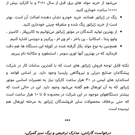
می‌شود از خرید مولد های برق قبل از سال 2010 و با کارکرد بیش از
10000 ساعت خوداری کنید.
رنگ در ژنراتور همانند خرید خودرو نشان دهنده اصالت آن است. بهتر
است از خرید ژنراتور رنگ شده و متفرقه چینی خودداری کنید.
از بهترین تولید کنندگان در موتور ژنراتور می‌توانیم به کاترپیلار ، کامینز ،
ولوو پنتا ، اسکانیا ، ین باخر ، ام وی ام ، پرکینز و دویتس اشاره کنیم.
همچنین به نوع مولد بکار گرفته شده در کوپله این دستگاه ها هم دقت
فرمائید که در بهترین آنها لوری سومر ، استمفورد و مکالته نام ببریم.
نکته قابل توجه فروش ژنراتور های است که با کمترین ساعات کار در شرکت
پیشگامان صنایع دیزلی و نیروگاهی پارسیا وجود دارد. بر اساس قواعد و
استاندارد های ایمنی در 30 هزار ساعت کارکرد نیاز به تعمیرات اساسی موتور
ژنراتور که به آن اورهال هم گفته می‌شود وجود دارد. این در حالی است که
بیشتر دستگاههای موجود در این شرکت در محدوده 5 تا 10 هزار ساعت است
که حتی برخلاف محصولات سایر فروشندگان ژنراتور به مرحله اورهال هم
نرسیده است.
***
درخواست گارانتی، مدارک ترخیص و برگ سبز گمرکی،