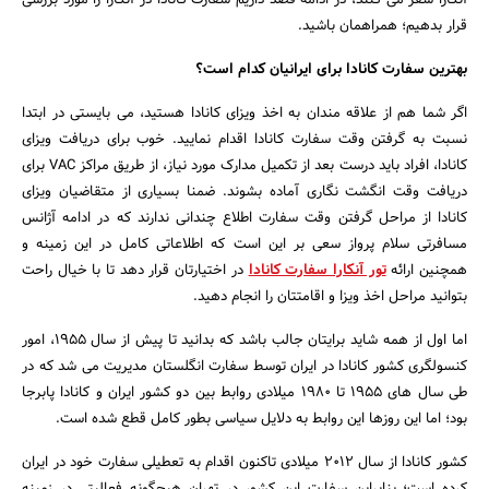
قرار بدهیم؛ همراهمان باشید.
بهترین سفارت کانادا برای ایرانیان کدام است؟
اگر شما هم از علاقه ‌مندان به اخذ ویزای کانادا هستید، می ‌بایستی در ابتدا
نسبت به گرفتن وقت سفارت کانادا اقدام نمایید. خوب برای دریافت ویزای
کانادا، افراد باید درست بعد از تکمیل مدارک مورد نیاز، از طریق مراکز VAC برای
دریافت وقت انگشت ‌نگاری آماده بشوند. ضمنا بسیاری از متقاضیان ویزای
کانادا از مراحل گرفتن وقت سفارت اطلاع چندانی ندارند که در ادامه آژانس
مسافرتی سلام پرواز سعی بر این است که اطلاعاتی کامل در این زمینه و
همچنین ارائه
تور آنکارا سفارت کانادا
در اختیارتان قرار دهد تا با خیال راحت
بتوانید مراحل اخذ ویزا و اقامتتان را انجام دهید.
اما اول از همه شاید برایتان جالب باشد که بدانید تا پیش از سال 1955، امور
کنسولگری کشور کانادا در ایران توسط سفارت انگلستان مدیریت می ‌شد که در
طی سال‌ های 1955 تا 1980 میلادی روابط بین دو کشور ایران و کانادا پابرجا
بود؛ اما این روزها این روابط به دلایل سیاسی بطور کامل قطع شده است.
کشور کانادا از سال 2012 میلادی تاکنون اقدام به تعطیلی سفارت خود در ایران
کرده است؛ بنابراین سفارت این کشور در تهران هیچگونه فعالیتی در زمینه