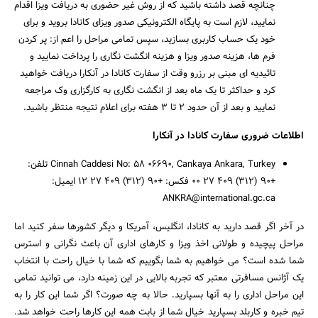
چنانچه قصد داشته باشید که از روش غیر حضوری به دریافت ویزا اقدام
نمایید، لازم است به پایگاه الکترونیکی صدور ویزای کانادا بروید و برای
خود یک حساب کاربری بسازید، سپس تمامی مراحل را اعم از: پر کردن
فرم ها، هزینه صدور ویزا و هزینه انگشت نگاری را پرداخت نمایید و
تائیدیه ‌ای مبنی بر رزرو وقت از سفارت کانادا در آنکارا دریافت خواهید
کرد و حداکثر تا یک ماه بعد از انگشت نگاری به کارگزاری وک مراجعه
نمایید و بعد از آن حدود 2 تا 3 هفته برای اعلام نتیجه منتظر باشید.
اطلاعات ضروری سفارت کانادا در آنکارا
Cinnah Caddesi No: 58 06690, Cankaya Ankara, Turkey تلفن:
+90 (312) 409 27 00 فکس: +90 (312) 409 27 12 ایمیل:
ANKRA@international.gc.ca
در آخر اگر قصد دارید به کانادا، انگلیس، آمریکا و دیگر کشورها سفر کنید اما
مراحل پیچیده و طولانی اخذ ویزا و کارهای اداری آن باعث نگرانی و استرس
شما شده است؟ می خواهیم به شما بگوییم که شما با خیال راحت با انتخاب
یک آژانس مسافرتی معتبر که تجربه بالایی در این زمینه دارد، می توانید تمامی
این مراحل اداری را به آنها بسپارید. حالا به چه صورت؟ اگر شما این کار را به
تیم خبره و کاربلد بسپارید خیال شما از بابت همه این کارها راحت خواهد شد.