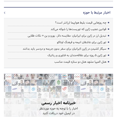
اخبار مرتبط با حوزه
چه روزهایی قیمت بلیط هواپیما ارزانتر است؟
قوانین عجیب ژاپن که توریست‌ها را شوکه می‌کند
تبدیل ارز در ژاپن برای ایرانیان: مقایسه دلار، یورو و ین + نکات طلایی
تور ژاپن برای عاشقان انیمه و فرهنگ اوتاکو
سیگار کشیدن در ژاپن |ایرانیان برای سفر بدون جریمه و دردسر باید بدانند
تور ژاپن ۵ روزه برای علاقه‌مندان به فناوری و رباتیک
هتل المپیا مشهد هتل دو ستاره قیمت مناسب
خبرنامه اخبار رسمی
اخبار را با توجه به حوزه موردنظر
در ایمیل خود دریافت کنید