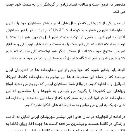
منحصر به فردی است و سالانه تعداد زیادی از گردشگران را به سمت خود جذب
می کند.
در اصل یکی از شهرهایی که در سال های اخیر بیشتر مسافران خود را مدیون
سفارتخانه های بی شمار خود کرده است " آنکارا " نام دارد، سفر با تور مسافرتی
آنکارا به این شهر سیاسی در ترکیه مزیت های قابل توجهی هم دارد مثلا با
توجه به اینکه توانسته کلی توریست را به سمت جاذبه های توریستی و مناطق
تفریحی متنوع خود بکشاند، از سمتی دیگر هم توانسته کلی سفارتخانه های
کشورهای زیادی و هم دانشگاه های بزرگ و مختلفی را نیز در خود جای بدهد.
البته باید یادآور شویم که تنها برخی از این سفارتخانه ها در کشورمان ایران
نیستند که از جمله این سفارتخانه ها می توانیم به سفارتخانه کانادا، آمریکا،
اسرائیل و... اشاره کنیم. در واقع شما مسافران ایرانی که ترجیح می دهید انواع
ویزاهای این کشورها را بگیرید می بایستی به شهرها و یا مقاصدی که این
سفارتخانه ها در آنها قرار دارند سفر کنید که از جمله این مقصدها و سفارتخانه
جستجو
های نزدیک به ایران می توانیم به سفارتخانه های آنکارا اشاره کنیم.
در ادامه از آنجاییکه در سال های اخیر بیشتر شهروندان ایرانی تمایل به اقامت
و زندگی در کانادا هستند و بیشترین مراجعه کننده ها جهت اخذ ویزای کانادا به
آنکارا سفر می کنند، در ادامه قصد داریم سفارت کانادا در آنکارا را مورد بررسی