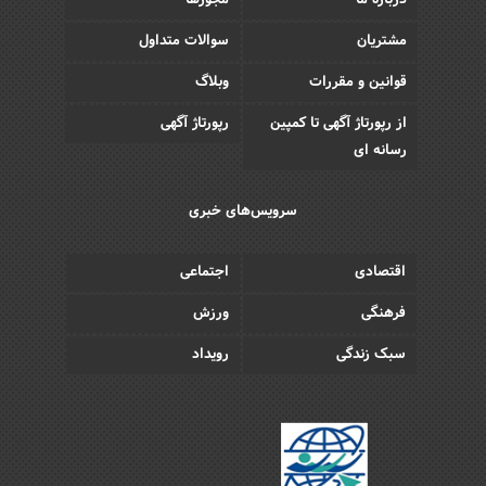
درباره ما
مجوزها
مشتریان
سوالات متداول
قوانین و مقررات
وبلاگ
از رپورتاژ آگهی تا کمپین
رپورتاژ آگهی
رسانه ای
سرویس‌های خبری
اقتصادی
اجتماعی
فرهنگی
ورزش
سبک زندگی
رویداد