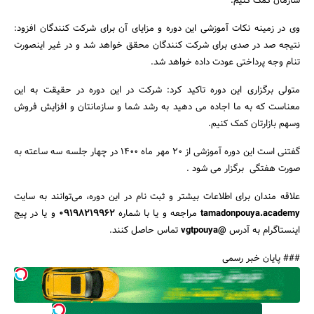
سازمان کمک کنیم.
وی در زمینه نکات آموزشی این دوره و مزایای آن برای شرکت کنندگان افزود:
نتیجه صد در صدی برای شرکت کنندگان محقق خواهد شد و در غیر اینصورت
تنام وجه پرداختی عودت داده خواهد شد.
جستجو
متولی برگزاری این دوره تاکید کرد: شرکت در این دوره در حقیقت به این
معناست که به ما اجاده می دهید به رشد شما و سازمانتان و افزایش فروش
وسهم بازارتان کمک کنیم.
گفتنی است این دوره آموزشی از ۲۰ مهر ماه ۱۴۰۰ در چهار جلسه سه ساعته به
صورت هفتگی برگزار می شود .
علاقه مندان برای اطلاعات بیشتر و ثبت نام در این دوره، می‌توانند به سایت
tamadonpouya.academy
مراجعه و یا با شماره
09198219962
و یا در پیج
اینستاگرام به آدرس
@vgtpouya
تماس حاصل کنند.
### پایان خبر رسمی