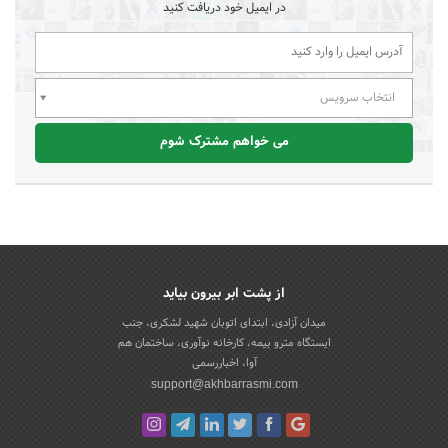
در ایمیل خود دریافت کنید
انتخاب سرویس
می خواهم مشترک شوم
از پشت ابر بیرون بیاید
میدان آزادی، ابتدای اتوبان شهید لشکری، جنب
ایستگاه مترو بیمه، کارخانه نوآوری، ساختمان هم
آوا، اخباررسمی
support@akhbarrasmi.com