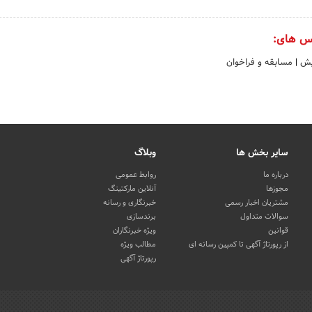
س های:
ایش
|
مسابقه و فراخوان
سایر بخش ها
وبلاگ
درباره ما
روابط عمومی
مجوزها
آنلاین مارکتینگ
مشتریان اخبار رسمی
خبرنگاری و رسانه
سوالات متداول
برندسازی
قوانین
ویژه خبرنگاران
از رپورتاژ آگهی تا کمپین رسانه ای
مطالب ویژه
رپورتاژ آگهی