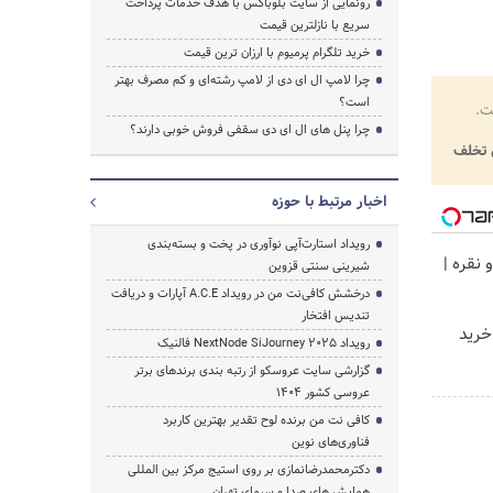
رونمایی از سایت بلوباکس با هدف خدمات پرداخت
سریع با نازلترین قیمت
خرید تلگرام پرمیوم با ارزان ترین قیمت
چرا لامپ ال ای دی از لامپ رشته‌ای و کم مصرف بهتر
است؟
ت.
چرا پنل های ال ای دی سقفی فروش خوبی دارند؟
تخلف
اخبار مرتبط با حوزه
رویداد استارت‌آپی نوآوری در پخت و بسته‌بندی
 نقره |
شیرینی سنتی قزوین
درخشش کافی‌نت من در رویداد A.C.E آپارات و دریافت
تندیس افتخار
خرید
رویداد NextNode SiJourney 2025 فالنیک
گزارشی سایت عروسکو از رتبه بندی برندهای برتر
عروسی کشور 1404
کافی نت من برنده لوح تقدیر بهترین کاربرد
فناوری‌های نوین
دکترمحمدرضانمازی بر روی استیج مرکز بین المللی
همایش های صدا و سیمای تهران