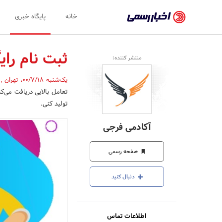
اخبار
خانه
پایگاه خبری
رسمی
-
ثبت نام رای
منتشر کننده:
اخبار
یک‌شنبه 00/7/18
،
تهران
,
تایید
تعامل بالایی دریافت می‌ک
شده
تولید کنی.
شرکت‌ها،
آکادمی فرجی
سازمان‌ها
و
صفحه رسمی
روابط
دنبال کنید
عمومی‌ها
اطلاعات تماس