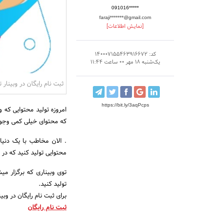
091016*****
faraji*******@gmail.com
[نمایش اطلاعات]
کد: 140007155463916672
یک‌شنبه 18 مهر 00 ساعت 11:44
ثبت نام رایگان در وبینار 
https://bit.ly/3aqPcps
امروزه تولید محتوایی که
که محتوای خیلی کمی وجو
. الان مخاطب با یک دنیا
محتوایی تولید کنید که در
توی وبیناری که برگزار م
تولید کنید.
برای ثبت نام رایگان در وب
ثبت نام رایگان