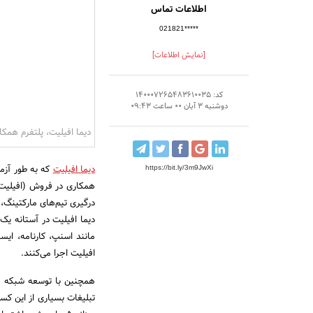
اطلاعات تماس
021821*****
[نمایش اطلاعات]
کد: 140007265483610035
دوشنبه 3 آبان 00 ساعت 09:43
دیما‌ افیلیت، پلتفرم همک
دیما افیلیت
https://bit.ly/3m9JwXi
همکاری در فروش (افیلیت م
درگیری تیم‌های مارکتینگ،
مانند اسنپ، کارنامه، ایس
افیلیت اجرا می‌کنند.