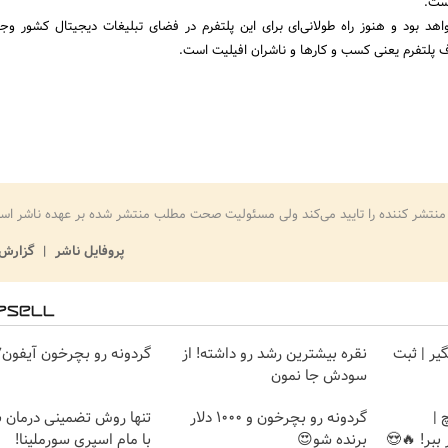
خواهد بود و هنوز راه طولانی‌ای برای این پلتفرم در فضای تبلیغات دیجیتال کشور وجو
 پلتفرم یعنی کسب و کارها و ناشران افیلیت است.
منتشر کننده را تایید می‌کند ولی مسئولیت صحت مطلب منتشر شده بر عهده ناشر اس
پروفایل ناشر
گزارش 
گیر | ثبت
نقره بیشترین رشد رو داشته! از
گردونه رو بچرخون آیفون17 ببر 🔥
سودش جا نمون
 |
گردونه رو بچرخون و 1000 دلار
تنها روش تضمینی درمان 
برنده شو😍
با مام اسپری سورملینا!