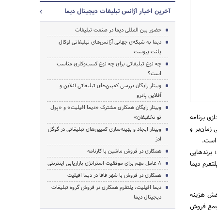
آخرین اخبار آژانس تبلیغات دیجیتال دیما
حضور بین المللی دیما در صنعت تبلیغات
دیما به شبکه‌ی جهانی آژانس‌های تبلیغاتی لوکال
جستجو
پلنت پیوست
چه نوع تبلیغاتی برای چه نوع کسب‌وکاری مناسب
است؟
وبینار رایگان بررسی کمپین‌های تبلیغاتی آنلاین و
آفلاین پادرو
وبینار رایگان همکاری مشترک «دیما افیلیت» و «پول
اه‌اندازی برنامه
تو تخفیفان»
زمان‌بر و
وبینار ایجاد و بهینه‌سازی کمپین‌های تبلیغاتی در گوگل
ادز
 است.
همکاری در فروش ماشین با کارنامه
داد دارد؛ برندهایی
تفرم دیما
۸ عامل مهم برای موفقیت استراتژی بازاریابی اینترنتی
همکاری در فروش با شهر فافا در دیما افیلیت
دیما‌ افیلیت، پلتفرم همکاری در فروش گروه تبلیغات
ش و کاهش هزینه
دیجیتال دیما
سال تا امروز ترافیک دیما ۴ برابر و مبلغ جمع فروش