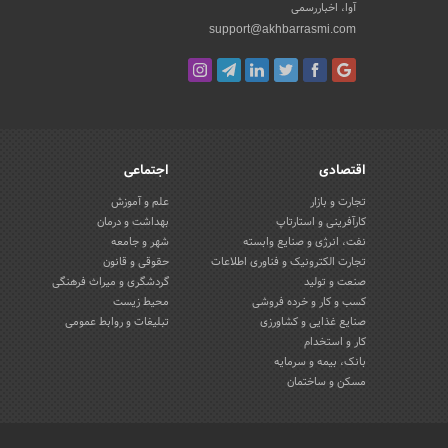
آوا، اخباررسمی
support@akhbarrasmi.com
اقتصادی
اجتماعی
تجارت و بازار
علم و آموزش
کارآفرینی و استارتاپ
بهداشت و درمان
نفت، انرژی و صنایع وابسته
شهر و جامعه
تجارت الکترونیک و فناوری اطلاعات
حقوقی و قانون
صنعت و تولید
گردشگری و میراث فرهنگی
کسب و کار و خرده فروشی
محیط زیست
صنایع غذایی و کشاورزی
تبلیغات و روابط عمومی
کار و استخدام
بانک، بیمه و سرمایه
مسکن و ساختمان