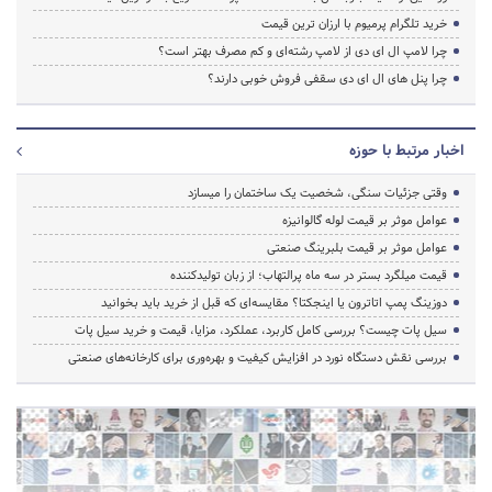
خرید تلگرام پرمیوم با ارزان ترین قیمت
چرا لامپ ال ای دی از لامپ رشته‌ای و کم مصرف بهتر است؟
چرا پنل های ال ای دی سقفی فروش خوبی دارند؟
اخبار مرتبط با حوزه
وقتی جزئیات سنگی، شخصیت یک ساختمان را میسازد
عوامل موثر بر قیمت لوله گالوانیزه
عوامل موثر بر قیمت بلبرینگ صنعتی
قیمت میلگرد بستر در سه ماه پرالتهاب؛ از زبان تولیدکننده
دوزینگ پمپ اتاترون یا اینجکتا؟ مقایسه‌ای که قبل از خرید باید بخوانید
سیل پات چیست؟ بررسی کامل کاربرد، عملکرد، مزایا، قیمت و خرید سیل پات
بررسی نقش دستگاه نورد در افزایش کیفیت و بهره‌وری برای کارخانه‌های صنعتی