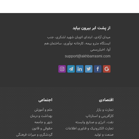
از پشت ابر بیرون بیاید
میدان آزادی، ابتدای اتوبان شهید لشکری، جنب
ایستگاه مترو بیمه، کارخانه نوآوری، ساختمان هم
آوا، اخباررسمی
support@akhbarrasmi.com
اقتصادی
اجتماعی
تجارت و بازار
علم و آموزش
کارآفرینی و استارتاپ
بهداشت و درمان
نفت، انرژی و صنایع وابسته
شهر و جامعه
تجارت الکترونیک و فناوری اطلاعات
حقوقی و قانون
صنعت و تولید
گردشگری و میراث فرهنگی