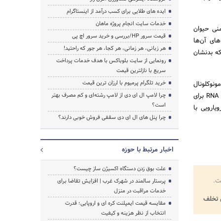
ایده های طلایی برای کسب درآمد از اینستاگرام
خدمات سایت انجام پروژه ماهان
نی حیوان
قیمت سرور HP/بررسی و خرید سرور اچ پی
های آن‌ها
هر زبانی، هر زمانی، هر کجا، هر جور که راحتید!
که بدنشان
رونمایی از سایت بلوباکس با هدف خدمات پرداخت
سریع با نازلترین قیمت
خرید تلگرام پرمیوم با ارزان ترین قیمت
ونوکلونال
است. البته هنوز باید تحقیقات بیشتری به‌ویژه در مراحل کارآزمایی بالینی انسانی انجام شود تا بتوانیم از درمان RNA برای
چرا لامپ ال ای دی از لامپ رشته‌ای و کم مصرف بهتر
است؟
یارویی با
چرا پنل های ال ای دی سقفی فروش خوبی دارند؟
اخبار مرتبط با حوزه
علت بوق زدن دستگاه اکسیژن ساز چیست؟
ت.
پرستار سالمند در شهرک غرب | افزایش تقاضا برای
خدمات مراقبت در منزل
تخلف
مقایسه قیمت ایمپلنت کره ای و اروپایی؛ قدرت
انتخاب از نظر هزینه و کیفیت