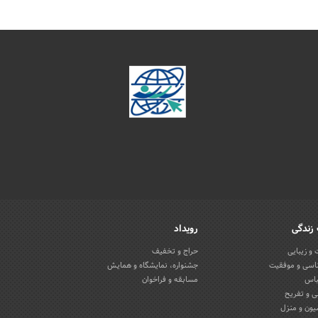
زندگی
رویداد
و زیبایی
حراج و تخفیف
اسی و موفقیت
جشنواره، نمایشگاه و همایش
باس
مسابقه و فراخوان
 و تفریح
یون و منزل