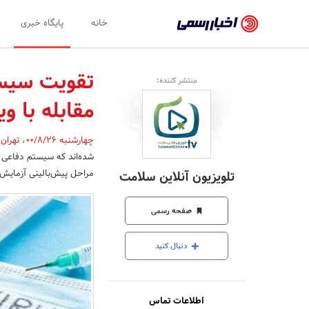
اخبار
خانه
پایگاه خبری
رسمی
-
منتشر کننده:
اخبار
مقابله با و
تایید
شده
چهارشنبه 00/8/26
،
تهران
شده‌اند که سیستم دفاعی بد
شرکت‌ها،
مراحل پیش‌بالینی آزمایش‌
تلویزیون آنلاین سلامت
سازمان‌ها
و
صفحه رسمی
روابط
دنبال کنید
عمومی‌ها
اطلاعات تماس