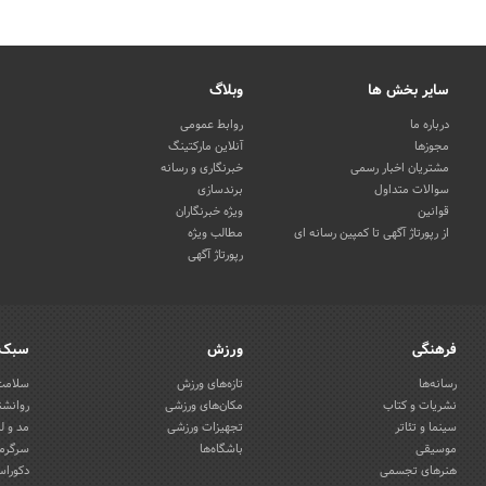
سایر بخش ها
وبلاگ
درباره ما
روابط عمومی
مجوزها
آنلاین مارکتینگ
مشتریان اخبار رسمی
خبرنگاری و رسانه
سوالات متداول
برندسازی
قوانین
ویژه خبرنگاران
از رپورتاژ آگهی تا کمپین رسانه ای
مطالب ویژه
رپورتاژ آگهی
فرهنگی
ورزش
سبک 
رسانه‌ها
تازه‌های ورزش
سلامت 
نشریات و کتاب
مکان‌های ورزشی
روانشن
سینما و تئاتر
تجهیزات ورزشی
مد و ل
موسیقی
باشگاه‌ها
سرگرمی
هنرهای تجسمی
دکوراس