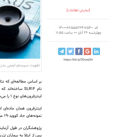
[نمایش اطلاعات]
کد: 140008255526417540
چهارشنبه 26 آبان 00 ساعت 11:55
https://bit.ly/30xrqGh
تقویت سیستم ایمنی بدن با درمان جدید RNA ب
اینترفرون‌های نوع ۱ را می‌سازند.
اینترفرون همان ماده‌ای 
نمونه‌های حاد کووید-۱۹ مواجه می‌شود. تا انتهای مقاله با
پس از ابتلا به بیماران تز