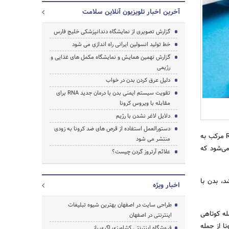
آخرین اخبار تلویزیون آنلاین سلامت
گزارش تصویری از نمایشگاه دندانپزشکی خلیج فارس
خط تولید انسولین ایرانی راه اندازی می شود
گزارش نهمین همایش و نمایشگاه مکمل های غذایی و
جستجو
رژیمی
دلیل عرق کردن بدن در خواب
تقویت سیستم ایمنی بدن با درمان جدید RNA برای
مقابله با ویروس کرونا
دلایل لاغر نشدن با رژیم
دستورالعمل استفاده از قرص های ضد کرونا به زودی
بر اساس مطالعه‌ای که نتایج آن در Journal of Experimental Medicine منتشر شده، محققان یک مولکول RNA مرکب به
منتشر می شود
ه‌هایی می‌شود که
علائم آرتروز گردن چیست؟
د، بدن با
اخبار ویژه
طراحی سایت در اصفهان بهترین شیوه تبلیغات
به ویروس یا به فاصله کوتاهی
اینترنتی در اصفهان
نا از جمله
فروشگاه اینترنتی کشاورزی اگری راز