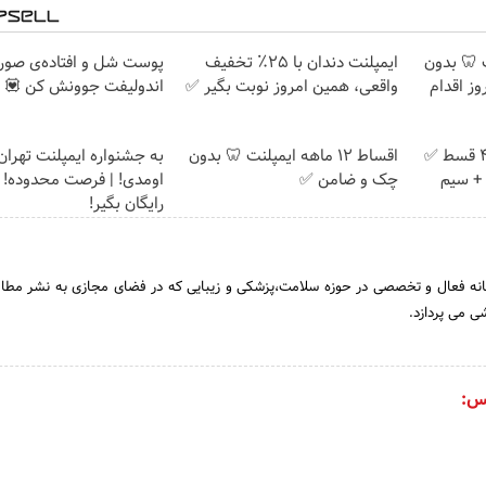
پلنت 🦷 بدون
ایمپلنت دندان با ۲۵٪ تخفیف
پوست شل و افتاده‌ی صورت
ز اقدام
واقعی، همین امروز نوبت بگیر ✅
اندولیفت جوونش کن 💟
بدون پیش پرداخت در 4 قسط ✅
اقساط ۱۲ ماهه ایمپلنت 🦷 بدون
به جشنواره ایمپلنت تهر
امان + سیم
چک و ضامن ✅
اومدی! | فرصت محدوده! 
رایگان بگیر!
سانه فعال و تخصصی در حوزه سلامت،پزشکی و زیبایی که در فضای مجازی به نشر مطال
 می پردازد.
س: