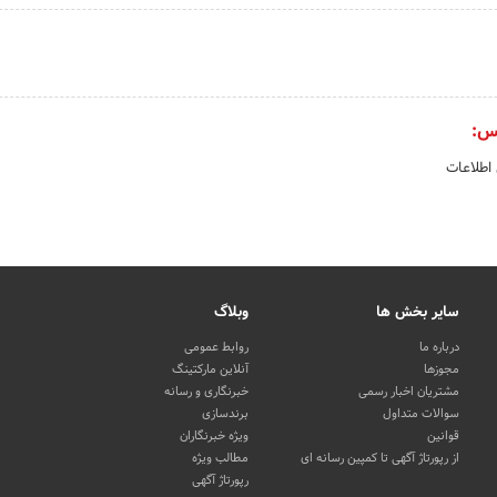
س:
 اطلاعات
سایر بخش ها
وبلاگ
درباره ما
روابط عمومی
مجوزها
آنلاین مارکتینگ
مشتریان اخبار رسمی
خبرنگاری و رسانه
سوالات متداول
برندسازی
قوانین
ویژه خبرنگاران
از رپورتاژ آگهی تا کمپین رسانه ای
مطالب ویژه
رپورتاژ آگهی