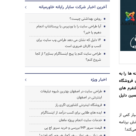
آخرین اخبار شرکت سایار رایانه خاورمیانه
روغن بهداشتی چیست؟
آیا طراحی سایت را با وردپرس یا پرستاشاپ انجام
دهیم یا خیر؟
14 دلیل که نشان می دهد طراحی وب سایت برای
کسب و کارتان ضروری است
طراحی سایت کنم یا پیج اینستاگرام بسازم؟ از کجا
شروع کنم؟
و هزینه ها را به
اخبار ویژه
 فروشگاه
لتفرم های
طراحی سایت در اصفهان بهترین شیوه تبلیغات
همین دلیل
اینترنتی در اصفهان
فروشگاه اینترنتی کشاورزی اگری راز
ایده های طلایی برای کسب درآمد از اینستاگرام
یار کمی از
خدمات سایت انجام پروژه ماهان
 به راحتی سایت خود را طراحی و ایجاد کنید؛ اما برخی دیگر مانند Django و Laravel دانش برنامه
قیمت سرور HP/بررسی و خرید سرور اچ پی
می‌کند!
جستجو
هر زبانی، هر زمانی، هر کجا، هر جور که راحتید!