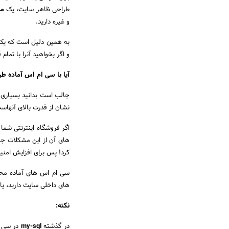
طراحی ظاهر سایت، یک
مت
و غیره دارید.
و اگر بخواهید آنرا با تما
آیا با سی ام اس آماده 
جالب است بدانید بسیاری ا
نشان از قدرت بالای آنها
اگر فروشگاه اینترنتی شما
های آن از این مشکلات جلو
کرد! پس برای افزایش امن
سی ام اس های آماده محدو
های داخلی سایت دارید، یا اگر روزانه بیش از 20 هزار بازدید دارید، ح
نکته:
در گذشته
my-sql