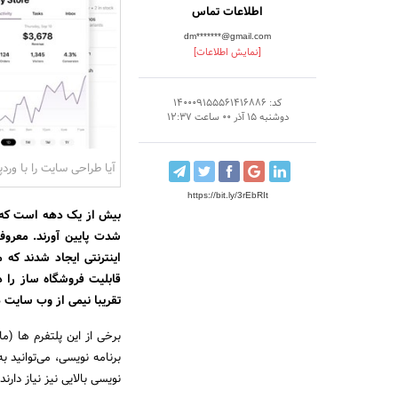
اطلاعات تماس
dm*******@gmail.com
[نمایش اطلاعات]
کد: 140009155561416886
دوشنبه 15 آذر 00 ساعت 12:37
آیا طراحی سایت را با ورد
https://bit.ly/3rEbRIt
شدت پایین آورند. معروف
اینترنتی ایجاد شدند که معر
قابلیت فروشگاه ساز را د
تقریبا نیمی از وب سایت 
برخی از این پلتفرم ها (ما
نویسی بالایی نیز نیاز دارند