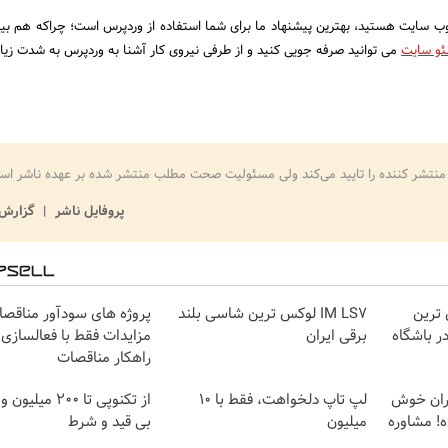
 وب سایت هستید، بهترین پیشنهاد ما برای شما استفاده از وردپرس است؛ چراکه هم بی
و سایت
می توانید صرفه جویی کنید و از طرفی نیروی کار آشنا به وردپرس به شدت زیا
منتشر کننده را تایید می‌کند ولی مسئولیت صحت مطلب منتشر شده بر عهده ناشر اس
پروفایل ناشر
گزارش 
IM لوکس ترین
IM LS7 لوکس ترین شاسی بلند
پروژه های سودآور مناقص
ر باشگاه
برقی ایران
مزایدات فقط با فعالسازی
راهکار مناقصات
هران خوش
لپ تاپ دلخواهت، فقط با 10
از تکنوپی تا 200 می
! مشاوره
میلیون
بی قید و شرط