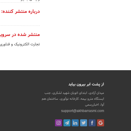
درباره منتشر کننده:
منتشر شده در سروی
تجارت الکترونیک و فناوری
از پشت ابر بیرون بیاید
میدان آزادی، ابتدای اتوبان شهید لشکری، جنب
ایستگاه مترو بیمه، کارخانه نوآوری، ساختمان هم
آوا، اخباررسمی
support@akhbarrasmi.com