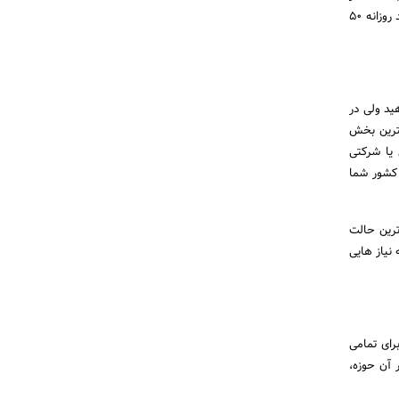
به طور همزمان یک کار را انجام دهند) ولی در حال حاضر این امکان به 10 نفر رسیده است! فکر میکنید با بازدید روزانه 50
هید ولی در
مترین بخش
یا شرکتی
 کشور شما
ترین حالت
 50 میلیون تومان (بسته به نیاز هایی
رای تمامی
 آن حوزه،