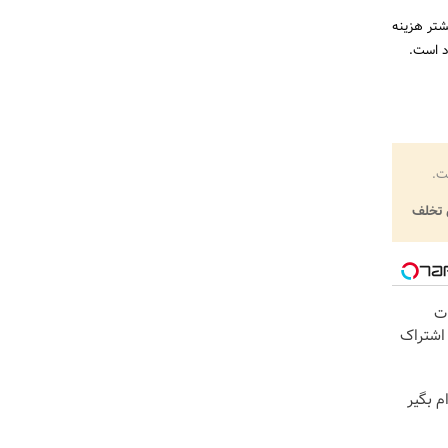
شتر هزینه
د است.
ت.
تخلف
ات
 اشتراک
لیون وام بگیر