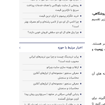
رونمایی از سایت بلوباکس با هدف خدمات پرداخت
سریع با نازلترین قیمت
روشگاهی،
خرید تلگرام پرمیوم با ارزان ترین قیمت
زیر تقسیم
چرا لامپ ال ای دی از لامپ رشته‌ای و کم مصرف بهتر
است؟
چرا پنل های ال ای دی سقفی فروش خوبی دارند؟
ر هستند.
اخبار مرتبط با حوزه
، زومیت
و
پراپ تریدینگ چیست و چرا بین تریدرهای ایرانی
محبوب شده است؟
ارتقا و بهینه سازی سایت وبرانو
معرفی سنجور؛ مجموعه‌ای از ابزارهای آنلاین
نه های آن
محاسبات و سنجش
معرفی سنجور؛ مجموعه‌ای از ابزارهای آنلاین
محاسبات و سنجش
ردیابی گوشی سرقتی در مشهد | سریع‌ترین روش پیدا
یرند. برای
کردن موبایل گمشده
ی کنید تا
خرید طلای آب‌شده و نقره بدون اجرت؛ راهنمای کار با