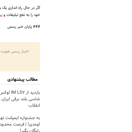
اگر در حال راه اندازی یک
خود را به نفع تبلیغات و
سئ
### پایان خبر رسمی
اخبار رسمی هویت 
مطالب پیشنهادی
بازدید از  LS7
شاسی بلند برقی ایران د
انقلاب
به جشنواره ایمپلنت ت
اومدی! | فرصت محدوده
رایگان بگیر!