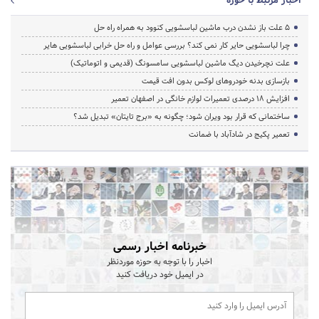
اخبار مرتبط با حوزه
5 علت باز نشدن درب ماشین لباسشویی کنوود به همراه راه حل
چرا لباسشویی حایر کار نمی کند؟ بررسی عوامل و راه حل خرابی لباسشویی هایر
علت نچرخیدن دیگ ماشین لباسشویی سامسونگ (قدیمی و اتوماتیک)
بازسازی بدنه خودروهای لوکس بدون افت قیمت
افزایش ۱۸ درصدی تعمیرات لوازم خانگی در اصفهان تعمیر
ساختمانی که قرار بود ویران شود؛ چگونه به «برج تایتان» تبدیل شد؟
تعمیر پکیج در شادآباد با ضمانت
خبرنامه اخبار رسمی
اخبار را با توجه به حوزه موردنظر
در ایمیل خود دریافت کنید