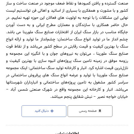
صنعت گسترده و یافتن کمبودها و نقاط ضعف موجود در صنعت ساخت و ساز
کشور و با مشورت و همفکری با بسیاری از اساتید و اهالی فن توانستیم لیست
نهایی این مشکلات را با توجه به اولویت های فعالان این حوزه تهیه نماییم. در
حال حاضر همکاری با سازندگان و معماران مطرح ایرانی و به دست آوردن
جایگاه مناسب در بازار سنگ ایران از افتخارات صنایع سنگ ملورینا می باشد.
چشم انداز ما در تولید انواع سنگ ساخنمان: چشم‌انداز ما تولید و ارائه انواع
سنگ با بهترین کیفیت و قیمت رقابتی در سطح کشور می‌باشد و از نقاط قوت
صنایع سنگ ملورینا ، می‌توان به نیروهای جوان و با انگیزه این مجموعه و
رزومه موفق در زمینه تامین سنگ پروژه‌های انبوه سازی با بهترین کیفیت و
نازل‌ترین قیمت اشاره کرد. انبار و کارخانه تولید سنگ ساختمانی: اینک مجموعه
صنایع سنگ ملورینا با تولید و عرضه انواع سنگ های پرفروش ساختمانی در
سراسر کشور مشغول به تامین پروژه‌های ساختمانی و انبارداران شهرستانها
می‌باشد‌. انبار و کارخانه این مجموعه واقع در شهرک صنعتی شمس آباد –
خیابان خواجه نصیر – نبش شقایق پنجم میباشد.
صفحه رسمی
دنبال کنید
اطلاعات تماس