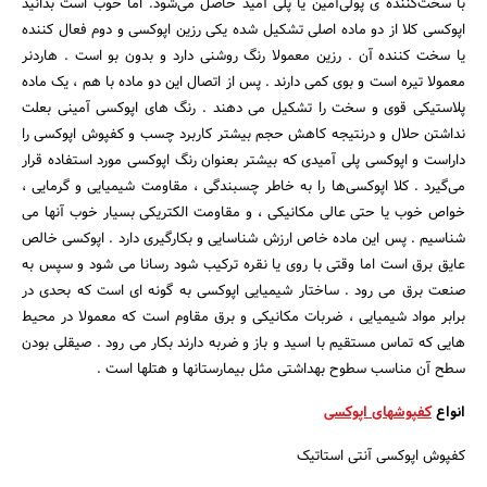
با سخت‌کننده ی پولی‌آمین یا پلی آمید حاصل می‌شود. اما خوب است بدانید
اپوکسی کلا از دو ماده اصلی تشکیل شده یکی رزین اپوکسی و دوم فعال کننده
یا سخت کننده آن . رزین معمولا رنگ روشنی دارد و بدون بو است . هاردنر
معمولا تیره است و بوی کمی دارند . پس از اتصال این دو ماده با هم ، یک ماده
پلاستیکی قوی و سخت را تشکیل می دهند . رنگ های اپوکسی آمینی بعلت
نداشتن حلال و درنتیجه کاهش حجم بیشتر کاربرد چسب و کفپوش اپوکسی را
داراست و اپوکسی پلی آمیدی که بیشتر بعنوان رنگ اپوکسی مورد استفاده قرار
می‌گیرد . کلا اپوکسی‌ها را به خاطر چسبندگی ، مقاومت شیمیایی و گرمایی ،
خواص خوب یا حتی عالی مکانیکی ، و مقاومت الکتریکی بسیار خوب آنها می
شناسیم . پس این ماده خاص ارزش شناسایی و بکارگیری دارد . اپوکسی خالص
عایق برق است اما وقتی با روی یا نقره ترکیب شود رسانا می شود و سپس به
صنعت برق می رود . ساختار شیمیایی اپوکسی به گونه ای است که بحدی در
برابر مواد شیمیایی ، ضربات مکانیکی و برق مقاوم است که معمولا در محیط
هایی که تماس مستقیم با اسید و باز و ضربه دارند بکار می رود . صیقلی بودن
سطح آن مناسب سطوح بهداشتی مثل بیمارستانها و هتلها است .
انواع
کفپوشهای اپوکسی
کفپوش اپوکسی آنتی استاتیک