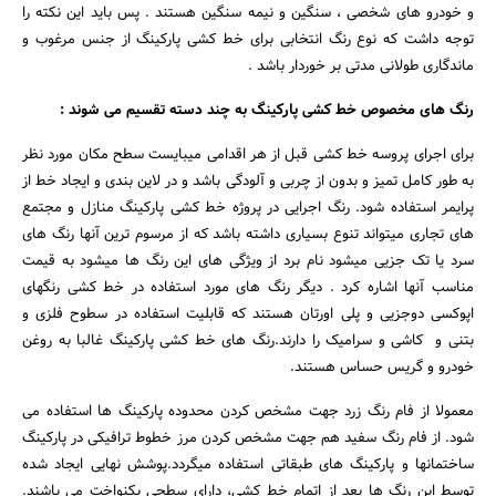
و خودرو های شخصی ، سنگین و نیمه سنگین هستند . پس باید این نکته را
توجه داشت که نوع رنگ انتخابی برای خط کشی پارکینگ از جنس مرغوب و
ماندگاری طولانی مدتی بر خوردار باشد .
رنگ های مخصوص خط کشی پارکینگ به چند دسته تقسیم می شوند :
برای اجرای پروسه خط کشی قبل از هر اقدامی میبایست سطح مکان مورد نظر
به طور کامل تمیز و بدون از چربی و آلودگی باشد و در لاین بندی و ایجاد خط از
پرایمر استفاده شود. رنگ اجرایی در پروژه خط کشی پارکینگ منازل و مجتمع
های تجاری میتواند تنوع بسیاری داشته باشد که از مرسوم ترین آنها رنگ های
سرد یا تک جزیی میشود نام برد از ویژگی های این رنگ ها میشود به قیمت
مناسب آنها اشاره کرد . دیگر رنگ های مورد استفاده در خط کشی رنگهای
اپوکسی دوجزیی و پلی اورتان هستند که قابلیت استفاده در سطوح فلزی و
بتنی و کاشی و سرامیک را دارند.رنگ های خط کشی پارکینگ غالبا به روغن
خودرو و گریس حساس هستند.
معمولا از فام رنگ زرد جهت مشخص کردن محدوده پارکینگ ها استفاده می
شود. از فام رنگ سفید هم جهت مشخص کردن مرز خطوط ترافیکی در پارکینگ
ساختمانها و پارکینگ های طبقاتی استفاده میگردد.پوشش نهایی ایجاد شده
توسط این رنگ ها بعد از اتمام خط کشی، دارای سطحی یکنواخت می باشند.