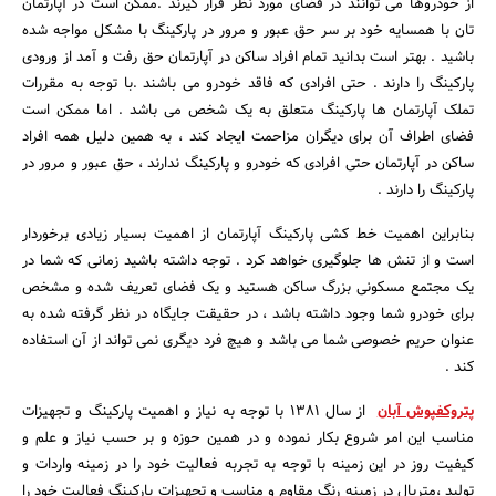
از خودروها می توانند در فضای مورد نظر قرار گیرند .ممکن است در آپارتمان
تان با همسایه خود بر سر حق عبور و مرور در پارکینگ با مشکل مواجه شده
باشید . بهتر است بدانید تمام افراد ساکن در آپارتمان حق رفت و آمد از ورودی
پارکینگ را دارند . حتی افرادی که فاقد خودرو می باشند .با توجه به مقررات
تملک آپارتمان ها پارکینگ متعلق به یک شخص می باشد . اما ممکن است
فضای اطراف آن برای دیگران مزاحمت ایجاد کند ، به همین دلیل همه افراد
ساکن در آپارتمان حتی افرادی که خودرو و پارکینگ ندارند ، حق عبور و مرور در
پارکینگ را دارند .
بنابراین اهمیت خط کشی پارکینگ آپارتمان از اهمیت بسیار زیادی برخوردار
است و از تنش ها جلوگیری خواهد کرد . توجه داشته باشید زمانی که شما در
یک مجتمع مسکونی بزرگ ساکن هستید و یک فضای تعریف شده و مشخص
برای خودرو شما وجود داشته باشد ، در حقیقت جایگاه در نظر گرفته شده به
عنوان حریم خصوصی شما می باشد و هیچ فرد دیگری نمی تواند از آن استفاده
کند .
پترو‌کفپوش آبان
از سال ۱۳۸۱ با توجه به نیاز و اهمیت پارکینگ و تجهیزات
مناسب این امر شروع بکار نموده و در همین حوزه و بر حسب نیاز و علم ‌و
کیفیت روز در این زمینه با توجه به تجربه فعالیت خود را در زمینه واردات و
تولید ،متریال در زمینه رنگ مقاوم و مناسب و تجهیزات پارکینگ فعالیت خود را