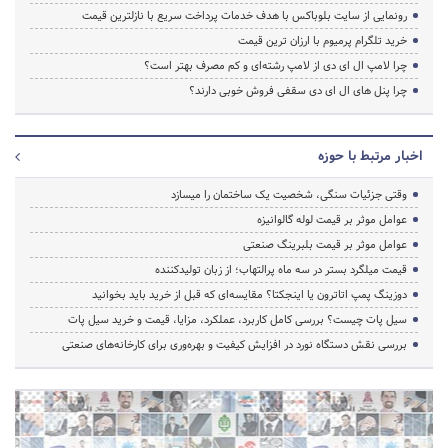
رونمایی از سایت بلوباکس با هدف خدمات پرداخت سریع با نازلترین قیمت
خرید تلگرام پرمیوم با ارزان ترین قیمت
چرا لامپ ال ای دی از لامپ رشته‌ای و کم مصرف بهتر است؟
چرا پنل های ال ای دی سقفی فروش خوبی دارند؟
اخبار مرتبط با حوزه
وقتی جزئیات سنگی، شخصیت یک ساختمان را میسازد
عوامل موثر بر قیمت لوله گالوانیزه
عوامل موثر بر قیمت بلبرینگ صنعتی
قیمت میلگرد بستر در سه ماه پرالتهاب؛ از زبان تولیدکننده
دوزینگ پمپ اتاترون یا اینجکتا؟ مقایسه‌ای که قبل از خرید باید بخوانید
سیل پات چیست؟ بررسی کامل کاربرد، عملکرد، مزایا، قیمت و خرید سیل پات
بررسی نقش دستگاه نورد در افزایش کیفیت و بهره‌وری برای کارخانه‌های صنعتی