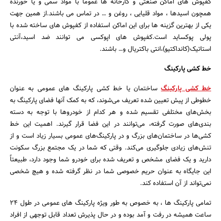
کفپوش های اماکن صنعتی و کارخانه ها عموماً با مواد سمی و یا خورنده
همچون اسیدها ، مواد قلیایی ، روغن و … در تماس می باشند.از همین جهت
یکی از بهترین گزینه ها برای این اماکن استفاده از کفپوش های ساخته شده با
پولی پوکساید است.کفپوش های اپوکسی می توانند ضد اسید،آنتی
استاتیک(کانداکتیو)،انتی باکتریال و… باشند.
خط کشی پارکینگ
خط کشی پارکینگ
ساختمان یا خط کشی پارکینگ‌ های عمومی به عنوان
خطوطی از پیش تعیین شده تعریف می‌شوند، که به کمک آنها فضای پارکینگ به
بخش‌های مختلفی تقسیم شده و هر کدام از خودروها با توجه به دسته
بندی‌های صورت گرفته، می‌توانند در این فضا قرار گیرند. اهمیت این خط
کشی‌ها در ساختمان‌های بزرگ و در پارکینگ‌های عمومی بسیار زیاد است و از
تنش‌های زیادی جلوگیری می‌کند. وقتی که شما در یک مجتمع بزرگ سکونت
دارید و یک فضای مشخص و تعریف شده برای خودرو شما وجود دارد، طبیعتاً
این جایگاه به عنوان حریم خصوصی شما در نظر گرفته شده و هیچ شخصی
نمی‌تواند از آن استفاده کند.
تمامی پارکینگ ها ، به خصوص به طور ویژه پارکینگ های عمومی در طول ۲۴
ساعت همیشه در رفت و آمد بوده و در حال پذیرش تعداد قابل توجهی از افراد